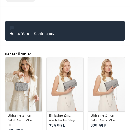
Henüz Yorum Yapılmamış
Benzer Ürünler
Birissine
Zincir
Birissine
Zincir
Birissine
Zincir
Askılı Kadın Abiye
Askılı Kadın Abiye
Askılı Kadın Abiye
Portföy Çanta
Çanta
Çanta
(1)
229.99 ₺
229.99 ₺