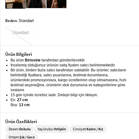
keyboard_arrow_down
Takımlar
Elbise
Beden:
Standart
Alt
keyboard_arrow_down
Standart
Giyim
Dış
keyboard_arrow_down
Ürün Bilgileri
Giyim
Bu ürün
Birissine
tarafından gönderilecektir.
İncelemiş olduğunuz ürünün satış fiyatını satıcı belirlemektedir.
Tesettür
keyboard_arrow_down
Bir ürün, birden fazla satıcı tarafından satılabilir. Bu ürünler, satıcıların
Giyim
belirlediği fiyatlara, satıcı puanlarına, teslimat durumlarına,
ürünlerdeki promosyonlara, kargo ücretlerinin olup olmamasına, hızlı
Büyük
keyboard_arrow_down
teslimat seçeneğine, ürünlerin stok durumuna ve kategorilerine göre
Beden
sıralanır.
15 gün içinde ücretsiz iade. Detaylı bilgi için tıklayın.
En:
27 cm
İç
keyboard_arrow_down
Boy:
13 cm
Giyim
Ürün Özellikleri
Desen:
Dokulu
Yaş Grubu:
Yetişkin
Cinsiyet:
Kadın / Kız
Ortam:
Şık / Gece