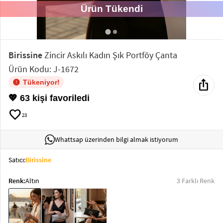
Ürün Tükendi
Elektronik
Bluz &
Tunik
Birissine
Zincir Askılı Kadın Şık Portföy Çanta
Ürün Kodu: J-1672
Büstiyer
ios_share
Tükeniyor!
💖 63 kişi favoriledi
favorite
23
Sweatshirt
Whattsap üzerinden bilgi almak istiyorum
Satıcı:
Birissine
Renk:
Altın
3 Farklı Renk
T-Shirt
Ev
keyboard_arrow_down
Giyim