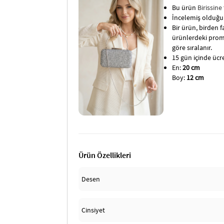
Bu ürün
Birissine
İncelemiş olduğun
Bir ürün, birden fa
ürünlerdeki promo
göre sıralanır.
15 gün içinde ücret
En:
20 cm
Boy:
12 cm
Ürün Özellikleri
Desen
Cinsiyet