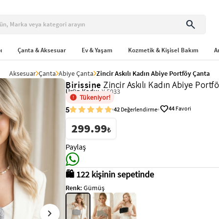
search
ı
Çanta & Aksesuar
Ev & Yaşam
Kozmetik & Kişisel Bakım
A
Aksesuar
Çanta
Abiye Çanta
Zincir Askılı Kadın Abiye Portföy Çanta
Birissine
Zincir Askılı Kadın Abiye Portf
Ürün Kodu:
Y-5033
Tükeniyor!
favorite
5
44
Favori
42
Değerlendirme
299.99
₺
Paylaş
🛒 3 günde 89 kişi ekledi
Renk:
Gümüş
chevron_right