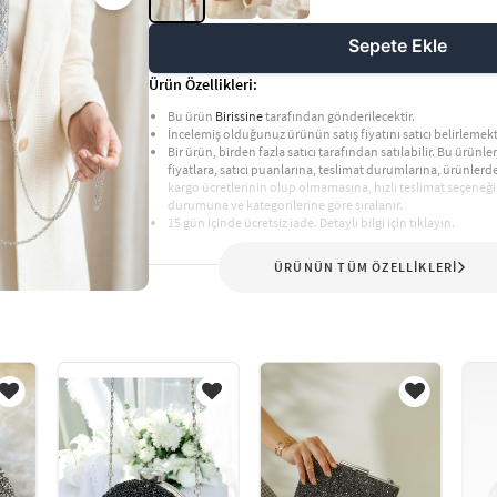
Sepete Ekle
Ürün Özellikleri:
Bu ürün
Birissine
tarafından gönderilecektir.
İncelemiş olduğunuz ürünün satış fiyatını satıcı belirlemekt
Bir ürün, birden fazla satıcı tarafından satılabilir. Bu ürünler,
fiyatlara, satıcı puanlarına, teslimat durumlarına, ürünler
kargo ücretlerinin olup olmamasına, hızlı teslimat seçeneği
durumuna ve kategorilerine göre sıralanır.
15 gün içinde ücretsiz iade. Detaylı bilgi için tıklayın.
ÜRÜNÜN TÜM ÖZELLİKLERİ