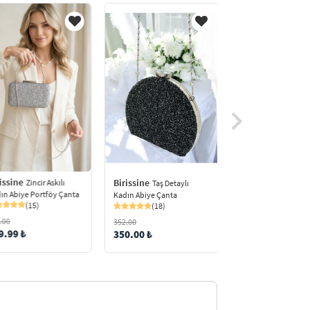
issine
Birissine
Birissine
Zincir Askılı
Zincir Ask
Taş Detaylı
ın Abiye Portföy Çanta
Kadın Abiye Portföy
Kadın Abiye Çanta
(15)
(87)
(18)
.00
352.00
352.00
9.99 ₺
299.99 ₺
350.00 ₺