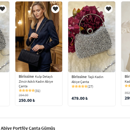
Birissine
Bir
Birissine
Kulp Detaylı
Taşlı Kadın
Zincir Askılı Kadın Abiye
Kad
Abiye Çanta
Çanta
(27)
(31)
352
264.00
29
479.00 ₺
250.00 ₺
ın Abiye Portföy Çanta Gümüş