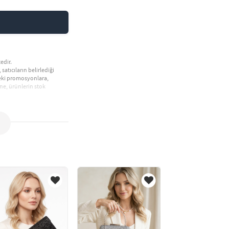
edir.
 satıcıların belirlediği
deki promosyonlara,
ne, ürünlerin stok