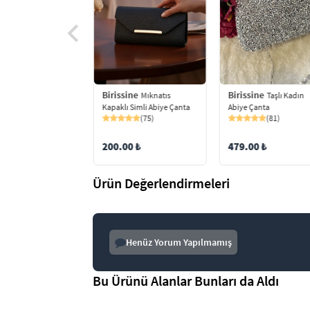
ine
Birissine
Birissine
Zincir Askılı
Mıknatıs
Taşlı Kadın
 Parlak Kadın Abiye
Kapaklı Simli Abiye Çanta
Abiye Çanta
(75)
(81)
(38)
200.00 ₺
479.00 ₺
9 ₺
Ürün Değerlendirmeleri
Henüz Yorum Yapılmamış
Bu Ürünü Alanlar Bunları da Aldı