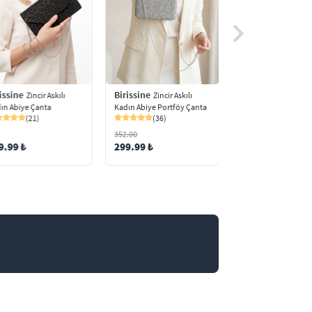
Birissine
issine
Birissine
Zincir Askılı
Zincir Askılı
Zincir Ask
Kadın Abiye Portföy Çanta
ın Abiye Çanta
Kadın Simli Portföy
(36)
(21)
Omuz Çantası
(92)
352.00
299.99 ₺
9.99 ₺
379.98 ₺