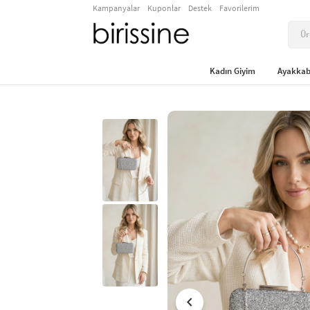
Kampanyalar
Kuponlar
Destek
Favorilerim
Kadın Giyim
Ayakkab
chevron_left