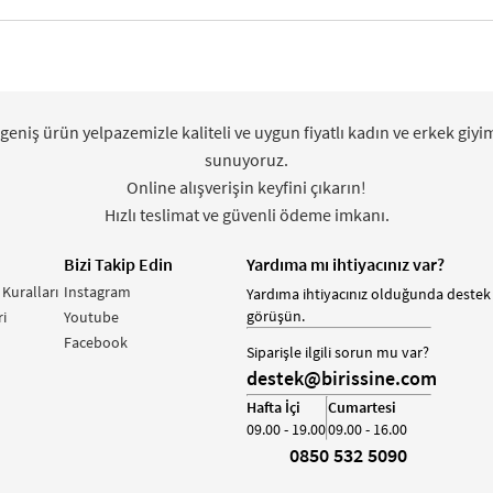
 geniş ürün yelpazemizle kaliteli ve uygun fiyatlı kadın ve erkek giyi
sunuyoruz.
Online alışverişin keyfini çıkarın!
Hızlı teslimat ve güvenli ödeme imkanı.
Bizi Takip Edin
Yardıma mı ihtiyacınız var?
 Kuralları
Instagram
Yardıma ihtiyacınız olduğunda destek 
görüşün.
i
Youtube
Facebook
Siparişle ilgili sorun mu var?
destek@birissine.com
Hafta İçi
Cumartesi
09.00 - 19.00
09.00 - 16.00
0850 532 5090