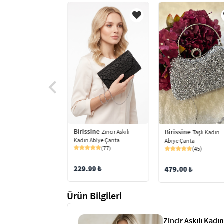
ine
Birissine
Birissine
Zincir Askılı
Zincir Askılı
Taşlı Kadın
Abiye Çanta
Kadın Abiye Çanta
Abiye Çanta
(87)
(77)
(45)
9 ₺
229.99 ₺
479.00 ₺
Ürün Bilgileri
Zincir Askılı Kad