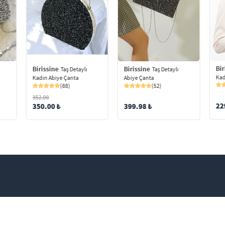
Bir
Birissine
Birissine
Taş Detaylı
Taş Detaylı
Kad
Kadın Abiye Çanta
Abiye Çanta
(88)
(52)
352.00
22
350.00 ₺
399.98 ₺