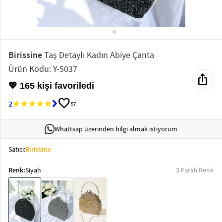
Elektronik
Bluz &
Tunik
Birissine
Taş Detaylı Kadın Abiye Çanta
Ürün Kodu: Y-5037
Büstiyer
ios_share
💖 165 kişi favoriledi
favorite
2
57
Whattsap üzerinden bilgi almak istiyorum
Sweatshirt
Satıcı:
Birissine
Renk:
Siyah
3 Farklı Renk
T-Shirt
Ev
keyboard_arrow_down
Giyim