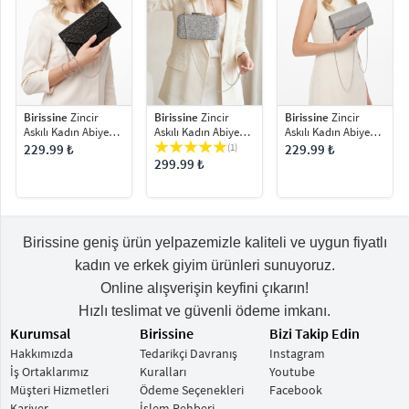
Birissine
Zincir
Birissine
Zincir
Birissine
Zincir
Askılı Kadın Abiye
Askılı Kadın Abiye
Askılı Kadın Abiye
Portföy Çanta
Çanta
Çanta
(1)
229.99 ₺
229.99 ₺
299.99 ₺
Birissine geniş ürün yelpazemizle kaliteli ve uygun fiyatlı
kadın ve erkek giyim ürünleri sunuyoruz.
Online alışverişin keyfini çıkarın!
Hızlı teslimat ve güvenli ödeme imkanı.
Kurumsal
Birissine
Bizi Takip Edin
Hakkımızda
Tedarikçi Davranış
Instagram
İş Ortaklarımız
Kuralları
Youtube
Müşteri Hizmetleri
Ödeme Seçenekleri
Facebook
Kariyer
İşlem Rehberi