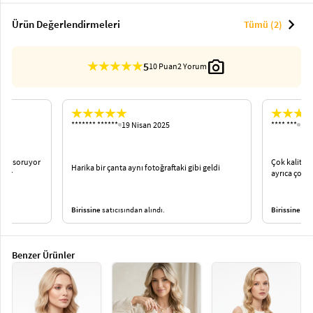
chevron_right
Ürün Değerlendirmeleri
Tümü (2)
photo_camera
5
10 Puan
2 Yorum
******* ******
19 Nisan 2025
**** ***
18 
rkes soruyor
Çok kaliteli
Harika bir çanta aynı fotoğraftaki gibi geldi
rler
ayrıca çok ç
Birissine
satıcısından alındı.
Birissine
satı
Benzer Ürünler