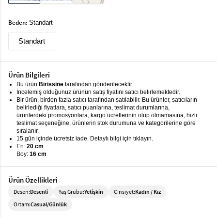
keyboard_arrow_down
Takımlar
Beden:
Standart
Elbise
Standart
Alt
keyboard_arrow_down
Giyim
Ürün Bilgileri
Dış
keyboard_arrow_down
Giyim
Bu ürün
Birissine
tarafından gönderilecektir.
İncelemiş olduğunuz ürünün satış fiyatını satıcı belirlemektedir.
Bir ürün, birden fazla satıcı tarafından satılabilir. Bu ürünler, satıcıların
Tesettür
keyboard_arrow_down
belirlediği fiyatlara, satıcı puanlarına, teslimat durumlarına,
Giyim
ürünlerdeki promosyonlara, kargo ücretlerinin olup olmamasına, hızlı
teslimat seçeneğine, ürünlerin stok durumuna ve kategorilerine göre
Büyük
sıralanır.
keyboard_arrow_down
15 gün içinde ücretsiz iade. Detaylı bilgi için tıklayın.
Beden
En:
20 cm
Boy:
16 cm
İç
keyboard_arrow_down
Giyim
Ürün Özellikleri
Desen:
Desenli
Yaş Grubu:
Yetişkin
Cinsiyet:
Kadın / Kız
Ortam:
Casual/Günlük