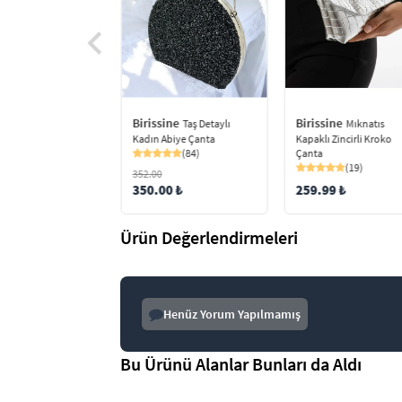
ine
Birissine
Birissine
Zincir Askılı
Taş Detaylı
Mıknatıs
Abiye Portföy Çanta
Kadın Abiye Çanta
Kapaklı Zincirli Kroko
(8)
(84)
Çanta
(19)
352.00
9 ₺
350.00 ₺
259.99 ₺
Ürün Değerlendirmeleri
Henüz Yorum Yapılmamış
Bu Ürünü Alanlar Bunları da Aldı