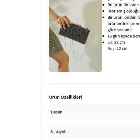
Bu ürün
Birissine
İncelemiş olduğun
Bir ürün, birden fa
ürünlerdeki promo
göre sıralanır.
15 gün içinde ücret
En:
22 cm
Boy:
12 cm
Ürün Özellikleri
Desen
Cinsiyet