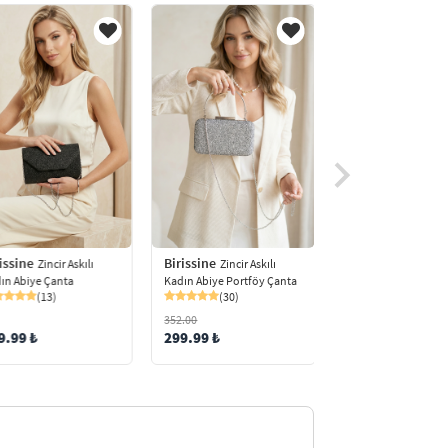
issine
Birissine
Birissine
Zincir Askılı
Zincir Askılı
Taşlı Kad
ın Abiye Çanta
Kadın Abiye Portföy Çanta
Abiye Çanta
(13)
(30)
(9)
352.00
9.99 ₺
299.99 ₺
479.00 ₺