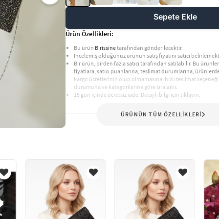
Sepete Ekle
Ürün Özellikleri:
Bu ürün
Birissine
tarafından gönderilecektir.
İncelemiş olduğunuz ürünün satış fiyatını satıcı belirlemekt
Bir ürün, birden fazla satıcı tarafından satılabilir. Bu ürünler,
fiyatlara, satıcı puanlarına, teslimat durumlarına, ürünler
kargo ücretlerinin olup olmamasına, hızlı teslimat seçeneği
durumuna ve kategorilerine göre sıralanır.
15 gün içinde ücretsiz iade. Detaylı bilgi için tıklayın.
ÜRÜNÜN TÜM ÖZELLİKLERİ