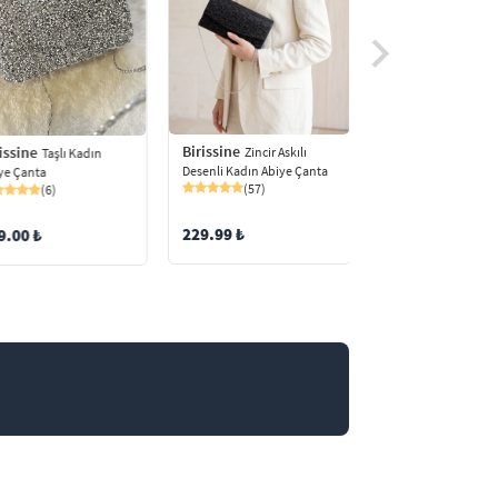
Birissine
Birissine
issine
Zincir Askılı
Zincir Ask
Taşlı Kadın
Desenli Kadın Abiye Çanta
Desenli Kadın Abiye
ye Çanta
(57)
(78)
(6)
229.99 ₺
229.99 ₺
9.00 ₺