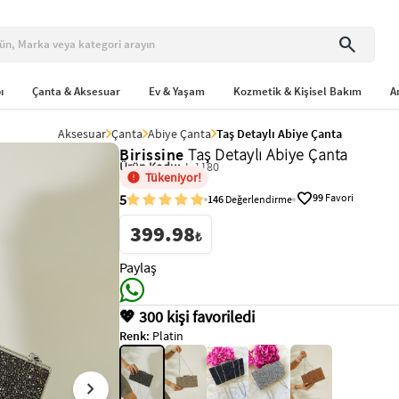
search
ı
Çanta & Aksesuar
Ev & Yaşam
Kozmetik & Kişisel Bakım
A
Aksesuar
Çanta
Abiye Çanta
Taş Detaylı Abiye Çanta
Birissine
Taş Detaylı Abiye Çanta
Ürün Kodu:
L-1180
Tükeniyor!
favorite
5
99
Favori
146
Değerlendirme
399.98
₺
Paylaş
💖 300 kişi favoriledi
Renk:
Platin
chevron_right