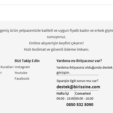
 geniş ürün yelpazemizle kaliteli ve uygun fiyatlı kadın ve erkek giyi
sunuyoruz.
Online alışverişin keyfini çıkarın!
Hızlı teslimat ve güvenli ödeme imkanı.
Bizi Takip Edin
Yardıma mı ihtiyacınız var?
 Kuralları
Instagram
Yardıma ihtiyacınız olduğunda destek 
görüşün.
i
Youtube
Facebook
Siparişle ilgili sorun mu var?
destek@birissine.com
Hafta İçi
Cumartesi
09.00 - 19.00
09.00 - 16.00
0850 532 5090