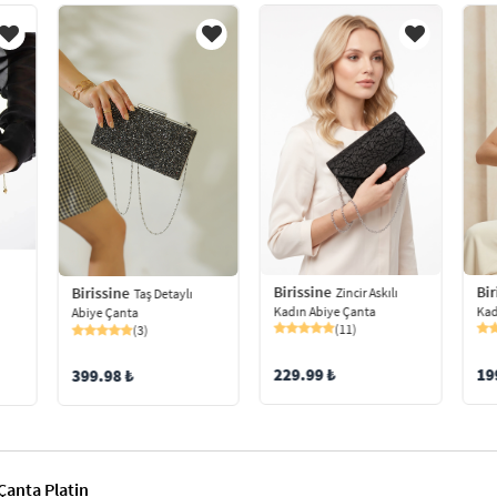
Bir
Birissine
Birissine
Zincir Askılı
Taş Detaylı
Kad
Kadın Abiye Çanta
Abiye Çanta
(11)
(3)
19
229.99 ₺
399.98 ₺
 Çanta Platin