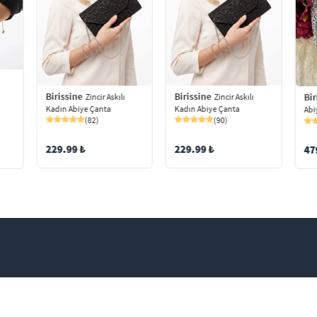
Birissine
Birissine
Bir
Zincir Askılı
Zincir Askılı
Kadın Abiye Çanta
Kadın Abiye Çanta
Abi
(82)
(90)
229.99 ₺
229.99 ₺
47