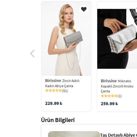
Birissine
ine
Birissine
Zincir Askılı
Mıknatıs
Mıknatıs
Kadın Abiye Çanta
ı Simli Abiye Çanta
Kapaklı Zincirli Kroko
(51)
(70)
Çanta
(1)
229.99 ₺
0 ₺
259.99 ₺
Ürün Bilgileri
Taş Detaylı Abiye