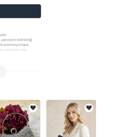
edir.
 satıcıların belirlediği
deki promosyonlara,
ne, ürünlerin stok