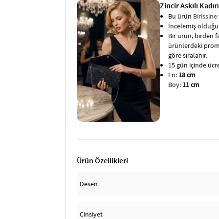
Zincir Askılı Kadı
Bu ürün
Birissine
İncelemiş olduğun
Bir ürün, birden fa
ürünlerdeki promo
göre sıralanır.
15 gün içinde ücret
En:
18 cm
Boy:
11 cm
Ürün Özellikleri
Desen
Cinsiyet