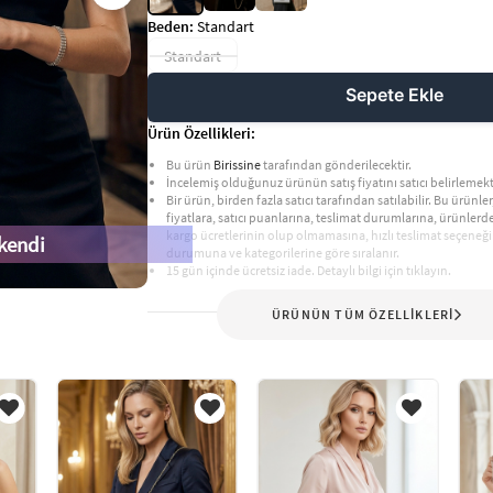
Beden:
Standart
Standart
Sepete Ekle
Ürün Özellikleri:
Bu ürün
Birissine
tarafından gönderilecektir.
İncelemiş olduğunuz ürünün satış fiyatını satıcı belirlemekt
Bir ürün, birden fazla satıcı tarafından satılabilir. Bu ürünler,
fiyatlara, satıcı puanlarına, teslimat durumlarına, ürünler
kargo ücretlerinin olup olmamasına, hızlı teslimat seçeneği
kendi
durumuna ve kategorilerine göre sıralanır.
15 gün içinde ücretsiz iade. Detaylı bilgi için tıklayın.
ÜRÜNÜN TÜM ÖZELLİKLERİ