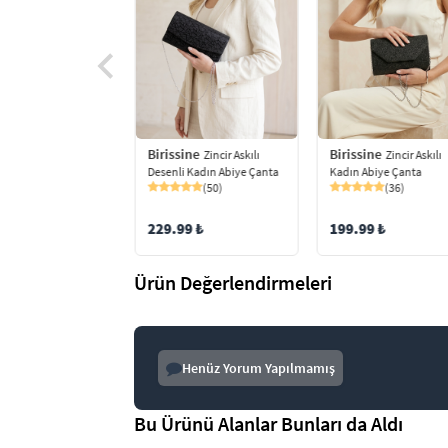
ine
Birissine
Birissine
Zincir Askılı
Zincir Askılı
Zincir Askılı
 Parlak Kadın Abiye
Kadın Abiye Çanta
Desenli Kadın Abiye Çanta
(36)
(50)
(14)
199.99 ₺
229.99 ₺
9 ₺
Ürün Değerlendirmeleri
Henüz Yorum Yapılmamış
Bu Ürünü Alanlar Bunları da Aldı