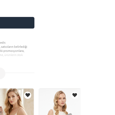
edir.
 satıcıların belirlediği
deki promosyonlara,
ne, ürünlerin stok