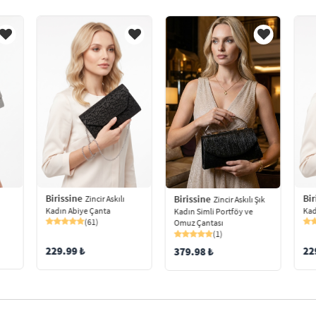
Birissine
Bir
Birissine
Zincir Askılı
Zincir Askılı Şık
Kadın Abiye Çanta
Kad
Kadın Simli Portföy ve
(61)
Omuz Çantası
(1)
229.99 ₺
22
379.98 ₺