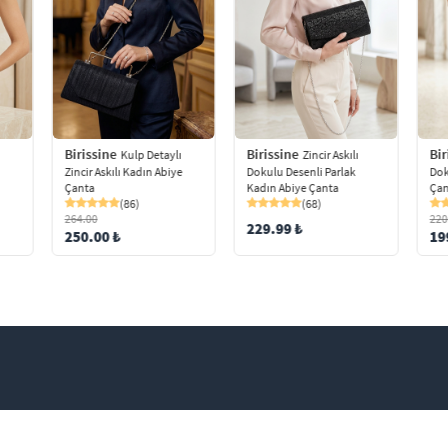
Birissine
Birissine
Bir
Kulp Detaylı
Zincir Askılı
Zincir Askılı Kadın Abiye
Dokulu Desenli Parlak
Dok
Çanta
Kadın Abiye Çanta
Çan
(86)
(68)
264.00
220
229.99 ₺
250.00 ₺
19