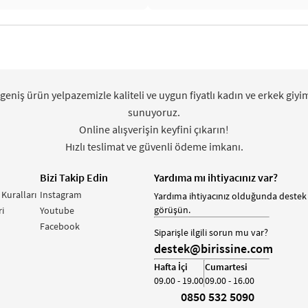
 geniş ürün yelpazemizle kaliteli ve uygun fiyatlı kadın ve erkek giyi
sunuyoruz.
Online alışverişin keyfini çıkarın!
Hızlı teslimat ve güvenli ödeme imkanı.
Bizi Takip Edin
Yardıma mı ihtiyacınız var?
 Kuralları
Instagram
Yardıma ihtiyacınız olduğunda destek 
görüşün.
i
Youtube
Facebook
Siparişle ilgili sorun mu var?
destek@birissine.com
Hafta İçi
Cumartesi
09.00 - 19.00
09.00 - 16.00
0850 532 5090