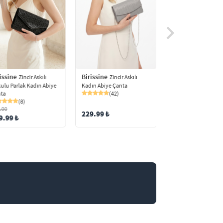
issine
Birissine
Birissine
Zincir Askılı
Zincir Askılı
Zincir Ask
ulu Parlak Kadın Abiye
Kadın Abiye Çanta
Kadın Simli Portföy
ta
(42)
Omuz Çantası
(8)
(1)
.00
229.99 ₺
379.98 ₺
9.99 ₺