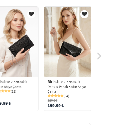
Birissine
issine
Birissine
Zincir Askılı
Zincir Askılı
Mıknatıs
Dokulu Parlak Kadın Abiye
ın Abiye Çanta
Kapaklı Simli Abiye
Çanta
(11)
(91)
(64)
220.00
9.99 ₺
200.00 ₺
199.99 ₺