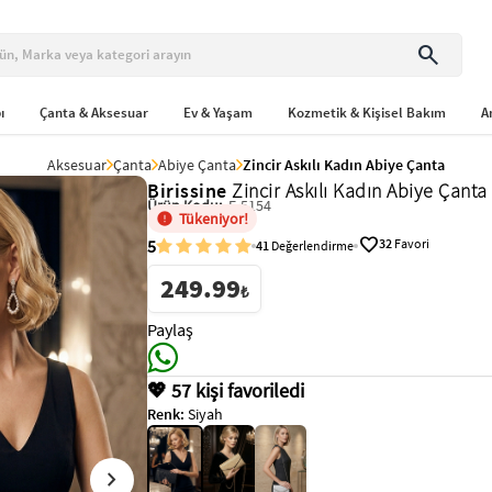
search
ı
Çanta & Aksesuar
Ev & Yaşam
Kozmetik & Kişisel Bakım
A
Aksesuar
Çanta
Abiye Çanta
Zincir Askılı Kadın Abiye Çanta
Birissine
Zincir Askılı Kadın Abiye Çanta
Ürün Kodu:
E-5154
Tükeniyor!
favorite
5
32
Favori
41
Değerlendirme
249.99
₺
Paylaş
💖 57 kişi favoriledi
Renk:
Siyah
chevron_right