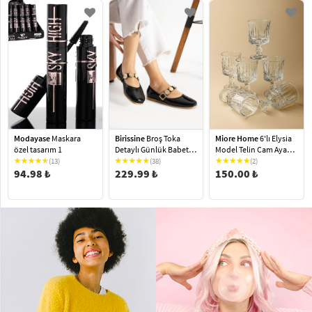
Modayase
Maskara
Birissine
Broş Toka
Miore Home
6'lı Elysia
özel tasarım 1
Detaylı Günlük Babet
Model Telin Cam Ayaklı
Rugan Siyah
Kahve Yanı Su Bardağı
(13)
(38)
(2)
94.98 ₺
229.99 ₺
80 ml Şeffaf
150.00 ₺