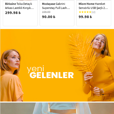
Birissine
Toka Detaylı
Modayase
Gabrini
Miore Home
Hareket
Arkası Lastikli Kırışık
Superstay Full Lash
Sensörlü USB Şarjlı 2
Rugan Kadın Günlük
299.98 ₺
Volume Maskara 8 Ml
108.00
Renk Beyaz Ve Gün Işığı
(12)
Sandalet Kahverengi
Siyah
90.00 ₺
Led Dolap İçi Koridor
99.98 ₺
Gece Lambası Beyaz