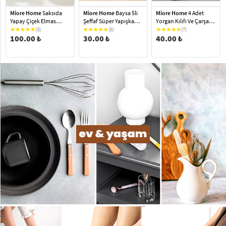
Miore Home
Saksıda
Miore Home
Baysa 5li
Miore Home
4 Adet
Yapay Çiçek Elmas
Şeffaf Süper Yapışkan
Yorgan Kılıfı Ve Çarşaf
Yoğun Yapraklı Koyu
Askı Banyo Mutfak
Tutucu Sabitleyici
(3)
(5)
(7)
Yeşil Okaliptus Sarkıtı
100.00 ₺
Düzenleyici Askı Şeffaf
30.00 ₺
Renkli
40.00 ₺
60 CM Yeşil