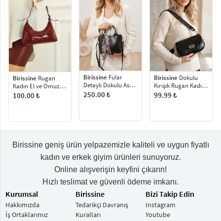
Birissine
Fular
Birissine
Dokulu
Birissine
Rugan
Detaylı Dokulu Askılı
Kırışık Rugan Kadın
Kadın El ve Omuz
Kadın El ve Omuz
Omuz Çantası
Çantası
250.00 ₺
99.99 ₺
100.00 ₺
Çantası
Birissine geniş ürün yelpazemizle kaliteli ve uygun fiyatlı
kadın ve erkek giyim ürünleri sunuyoruz.
Online alışverişin keyfini çıkarın!
Hızlı teslimat ve güvenli ödeme imkanı.
Kurumsal
Birissine
Bizi Takip Edin
Hakkımızda
Tedarikçi Davranış
Instagram
İş Ortaklarımız
Kuralları
Youtube