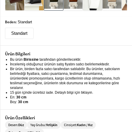
keyboard_arrow_down
Takımlar
Elbise
Beden:
Standart
Alt
keyboard_arrow_down
Standart
Giyim
Dış
keyboard_arrow_down
Giyim
Ürün Bilgileri
Bu ürün
Birissine
tarafından gönderilecektir.
Tesettür
keyboard_arrow_down
İncelemiş olduğunuz ürünün satış fiyatını satıcı belirlemektedir.
Giyim
Bir ürün, birden fazla satıcı tarafından satılabilir. Bu ürünler, satıcıların
belirlediği fiyatlara, satıcı puanlarına, teslimat durumlarına,
ürünlerdeki promosyonlara, kargo ücretlerinin olup olmamasına, hızlı
Büyük
keyboard_arrow_down
teslimat seçeneğine, ürünlerin stok durumuna ve kategorilerine göre
Beden
sıralanır.
15 gün içinde ücretsiz iade. Detaylı bilgi için tıklayın.
İç
keyboard_arrow_down
En:
30 cm
Boy:
30 cm
Giyim
Ürün Özellikleri
Desen:
Düz
Yaş Grubu:
Yetişkin
Cinsiyet:
Kadın / Kız