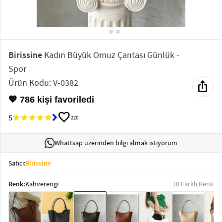
Elektronik
Bluz &
Tunik
Birissine
Kadın Büyük Omuz Çantası Günlük -
Spor
Büstiyer
Ürün Kodu: V-0382
ios_share
💖 786 kişi favoriledi
favorite
5
220
Sweatshirt
Whattsap üzerinden bilgi almak istiyorum
Satıcı:
Birissine
Renk:
Kahverengi
10 Farklı Renk
T-Shirt
Ev
keyboard_arrow_down
Giyim