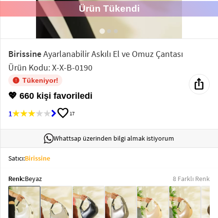
Ürün Tükendi
Elektronik
Bluz &
Tunik
Birissine
Ayarlanabilir Askılı El ve Omuz Çantası
Ürün Kodu: X-X-B-0190
Büstiyer
ios_share
Tükeniyor!
💖 660 kişi favoriledi
favorite
1
17
Sweatshirt
Whattsap üzerinden bilgi almak istiyorum
Satıcı:
Birissine
Renk:
Beyaz
8 Farklı Renk
T-Shirt
Ev
keyboard_arrow_down
Giyim