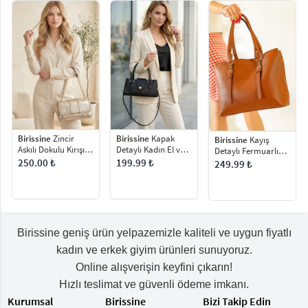
Birissine
Zincir
Birissine
Kapak
Birissine
Kayış
Askılı Dokulu Kırışık
Detaylı Kadın El ve
Detaylı Fermuarlı
Rugan Kadın Omuz
Omuz Çantası
Omuz Çantası
250.00 ₺
199.99 ₺
249.99 ₺
Çantası
Birissine geniş ürün yelpazemizle kaliteli ve uygun fiyatlı
kadın ve erkek giyim ürünleri sunuyoruz.
Online alışverişin keyfini çıkarın!
Hızlı teslimat ve güvenli ödeme imkanı.
Kurumsal
Birissine
Bizi Takip Edin