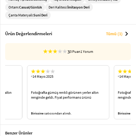
Ortam:
Casual/Günlük
Deri Kalitesi:
İmitasyon Deri
Çanta Materyali:
Suni Deri
chevron_right
Ürün Değerlendirmeleri
Tümü (1)
3
3 Puan
1 Yorum
14 Mayıs 2025
14 Mayıs 2
er altın
Fotoğrafta gümüş renkli görünen yerler altın
Fotoğrafta 
ünü
renginde geldi. Fiyat performans ürünü
renginde ge
Birissine
satıcısından alındı.
Birissine
satı
Benzer Ürünler