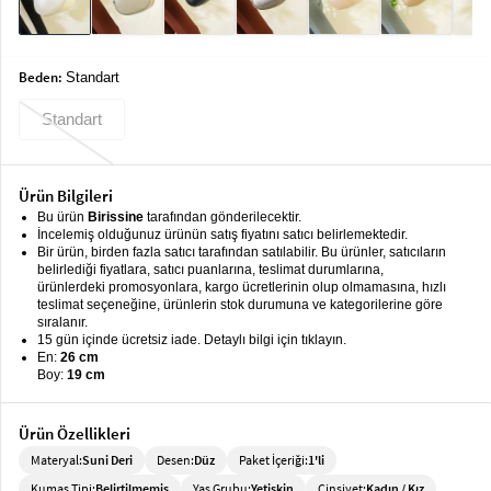
keyboard_arrow_down
Takımlar
Elbise
Beden:
Standart
Alt
keyboard_arrow_down
Standart
Giyim
Dış
keyboard_arrow_down
Giyim
Ürün Bilgileri
Bu ürün
Birissine
tarafından gönderilecektir.
Tesettür
keyboard_arrow_down
İncelemiş olduğunuz ürünün satış fiyatını satıcı belirlemektedir.
Bir ürün, birden fazla satıcı tarafından satılabilir. Bu ürünler, satıcıların
Giyim
belirlediği fiyatlara, satıcı puanlarına, teslimat durumlarına,
ürünlerdeki promosyonlara, kargo ücretlerinin olup olmamasına, hızlı
Büyük
keyboard_arrow_down
teslimat seçeneğine, ürünlerin stok durumuna ve kategorilerine göre
Beden
sıralanır.
15 gün içinde ücretsiz iade. Detaylı bilgi için tıklayın.
En:
26 cm
İç
keyboard_arrow_down
Boy:
19 cm
Giyim
Ürün Özellikleri
Materyal:
Suni Deri
Desen:
Düz
Paket İçeriği:
1'li
Kumaş Tipi:
Belirtilmemiş
Yaş Grubu:
Yetişkin
Cinsiyet:
Kadın / Kız