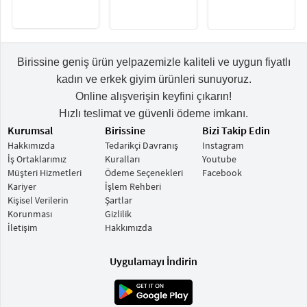
Çantası
Omuz Çantası
Birissine geniş ürün yelpazemizle kaliteli ve uygun fiyatlı
kadın ve erkek giyim ürünleri sunuyoruz.
Online alışverişin keyfini çıkarın!
Hızlı teslimat ve güvenli ödeme imkanı.
Kurumsal
Birissine
Bizi Takip Edin
Hakkımızda
Tedarikçi Davranış
Instagram
İş Ortaklarımız
Kuralları
Youtube
Müşteri Hizmetleri
Ödeme Seçenekleri
Facebook
Kariyer
İşlem Rehberi
Kişisel Verilerin
Şartlar
Korunması
Gizlilik
İletişim
Hakkımızda
Uygulamayı İndirin