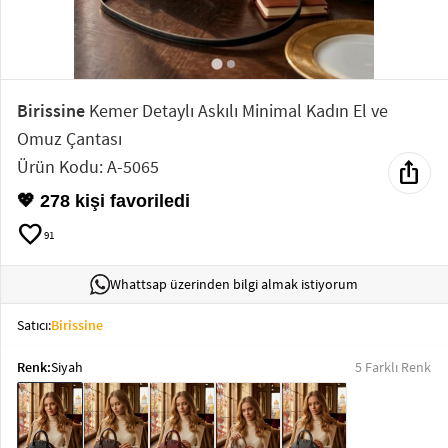
Elektronik
Bluz &
Tunik
Birissine
Kemer Detaylı Askılı Minimal Kadın El ve
Omuz Çantası
Büstiyer
Ürün Kodu: A-5065
ios_share
💖 278 kişi favoriledi
favorite
91
Sweatshirt
Whattsap üzerinden bilgi almak istiyorum
Satıcı:
Birissine
Renk:
Siyah
5 Farklı Renk
T-Shirt
Ev
keyboard_arrow_down
Giyim