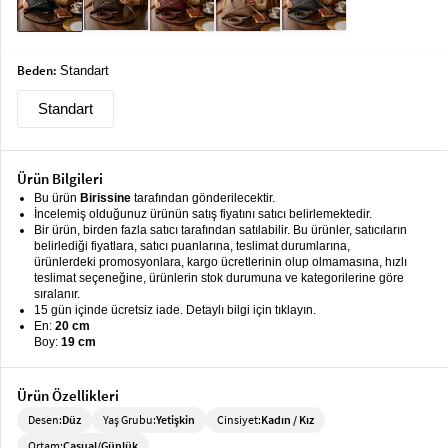
keyboard_arrow_down
Takımlar
Elbise
Beden:
Standart
Alt
keyboard_arrow_down
Standart
Giyim
Dış
keyboard_arrow_down
Giyim
Ürün Bilgileri
Bu ürün
Birissine
tarafından gönderilecektir.
Tesettür
keyboard_arrow_down
İncelemiş olduğunuz ürünün satış fiyatını satıcı belirlemektedir.
Bir ürün, birden fazla satıcı tarafından satılabilir. Bu ürünler, satıcıların
Giyim
belirlediği fiyatlara, satıcı puanlarına, teslimat durumlarına,
ürünlerdeki promosyonlara, kargo ücretlerinin olup olmamasına, hızlı
Büyük
keyboard_arrow_down
teslimat seçeneğine, ürünlerin stok durumuna ve kategorilerine göre
Beden
sıralanır.
15 gün içinde ücretsiz iade. Detaylı bilgi için tıklayın.
En:
20 cm
İç
keyboard_arrow_down
Boy:
19 cm
Giyim
Ürün Özellikleri
Desen:
Düz
Yaş Grubu:
Yetişkin
Cinsiyet:
Kadın / Kız
Ortam:
Casual/Günlük