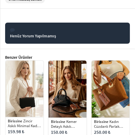
Henüz Yorum Yapılmamış
Benzer Ürünler
Birissine
Zincir
Birissine
Kadın
Birissine
Kemer
Askılı Minimal Kadın
Cüzdanlı Parlak
Detaylı Askılı
Omuz Çantası
Dokulu Omuz
Minimal Kadın El ve
159.98 ₺
250.00 ₺
150.00 ₺