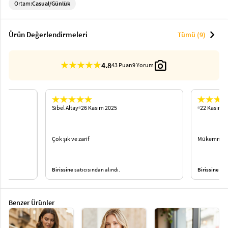
Ortam:
Casual/Günlük
chevron_right
Ürün Değerlendirmeleri
Tümü (9)
photo_camera
4.8
43 Puan
9 Yorum
Sibel Altay
26 Kasım 2025
22 Kasım 2
Çok şık ve zarif
Mükemmel yıl
Birissine
satıcısından alındı.
Birissine
satı
Benzer Ürünler