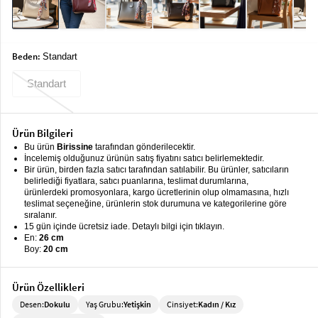
keyboard_arrow_down
Takımlar
Elbise
Beden:
Standart
Alt
keyboard_arrow_down
Giyim
Standart
Dış
keyboard_arrow_down
Giyim
Ürün Bilgileri
Bu ürün
Birissine
tarafından gönderilecektir.
Tesettür
keyboard_arrow_down
İncelemiş olduğunuz ürünün satış fiyatını satıcı belirlemektedir.
Giyim
Bir ürün, birden fazla satıcı tarafından satılabilir. Bu ürünler, satıcıların
belirlediği fiyatlara, satıcı puanlarına, teslimat durumlarına,
Büyük
keyboard_arrow_down
ürünlerdeki promosyonlara, kargo ücretlerinin olup olmamasına, hızlı
teslimat seçeneğine, ürünlerin stok durumuna ve kategorilerine göre
Beden
sıralanır.
15 gün içinde ücretsiz iade. Detaylı bilgi için tıklayın.
İç
keyboard_arrow_down
En:
26 cm
Giyim
Boy:
20 cm
Ürün Özellikleri
Desen:
Dokulu
Yaş Grubu:
Yetişkin
Cinsiyet:
Kadın / Kız