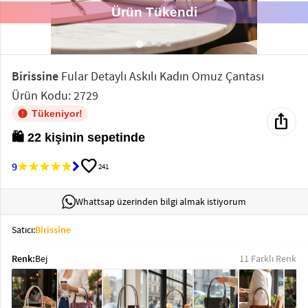
Ürün Tükendi
Elektronik
Bluz &
Tunik
Birissine
Fular Detaylı Askılı Kadın Omuz Çantası
Ürün Kodu: 2729
Büstiyer
Tükeniyor!
ios_share
🛍️ 22 kişinin sepetinde
favorite
9
241
Sweatshirt
Whattsap üzerinden bilgi almak istiyorum
Satıcı:
Birissine
Renk:
Bej
11 Farklı Renk
T-Shirt
Ev
keyboard_arrow_down
Giyim