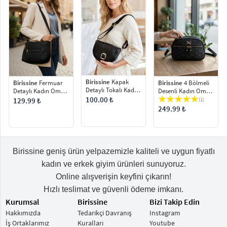
Birissine
Kapak
Birissine
Fermuar
Birissine
4 Bölmeli
Detaylı Tokalı Kadın
Detaylı Kadın Omuz
Desenli Kadın Omuz
Omuz Çantası
Çantası
Çantası
100.00 ₺
129.99 ₺
(1)
249.99 ₺
Birissine geniş ürün yelpazemizle kaliteli ve uygun fiyatlı
kadın ve erkek giyim ürünleri sunuyoruz.
Online alışverişin keyfini çıkarın!
Hızlı teslimat ve güvenli ödeme imkanı.
Kurumsal
Birissine
Bizi Takip Edin
Hakkımızda
Tedarikçi Davranış
Instagram
İş Ortaklarımız
Kuralları
Youtube