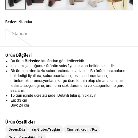
keyboard_arrow_down
Takımlar
Elbise
Beden:
Standart
Alt
keyboard_arrow_down
Standart
Giyim
Dış
keyboard_arrow_down
Giyim
Ürün Bilgileri
Bu ürün
Birissine
tarafından gönderilecektir.
Tesettür
keyboard_arrow_down
İncelemiş olduğunuz ürünün satış fiyatını satıcı belirlemektedir.
Bir ürün, birden fazla satıcı tarafından satılabilir. Bu ürünler, satıcıların
Giyim
belirlediği fiyatlara, satıcı puanlarına, teslimat durumlarına,
ürünlerdeki promosyonlara, kargo ücretlerinin olup olmamasına, hızlı
Büyük
keyboard_arrow_down
teslimat seçeneğine, ürünlerin stok durumuna ve kategorilerine göre
Beden
sıralanır.
15 gün içinde ücretsiz iade. Detaylı bilgi için tıklayın.
En: 33 cm
İç
keyboard_arrow_down
Boy: 24 cm
Giyim
Ürün Özellikleri
Desen:
Düz
Yaş Grubu:
Yetişkin
Cinsiyet:
Kadın / Kız
Ortam:
Casual/Günlük