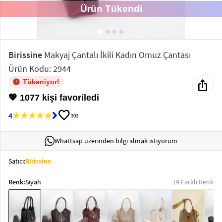
Ürün Tükendi
Elektronik
Bluz &
Tunik
Birissine
Makyaj Çantalı İkili Kadın Omuz Çantası
Ürün Kodu: 2944
Büstiyer
ios_share
Tükeniyor!
💖 1077 kişi favoriledi
favorite
4
302
Sweatshirt
Whattsap üzerinden bilgi almak istiyorum
Satıcı:
Birissine
Renk:
Siyah
19 Farklı Renk
T-Shirt
Ev
keyboard_arrow_down
Giyim