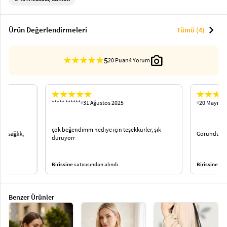
chevron_right
Ürün Değerlendirmeleri
Tümü (4)
photo_camera
5
20 Puan
4 Yorum
***** ******
31 Ağustos 2025
20 Mayıs 2
çok beğendimm hediye için teşekkürler, şık
e sağlık,
Göründüğün
duruyorr
Birissine
satıcısından alındı.
Birissine
satı
Benzer Ürünler