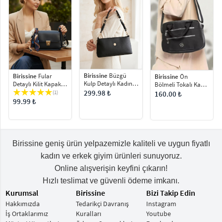
Birissine
Büzgü
Birissine
Fular
Birissine
Ön
Kulp Detaylı Kadın
Detaylı Kilit Kapaklı
Bölmeli Tokalı Kadın
Omuz Çantası
Kadın Omuz Çantası
Günlük Çapraz
299.98 ₺
(1)
160.00 ₺
Çanta
99.99 ₺
Birissine geniş ürün yelpazemizle kaliteli ve uygun fiyatlı
kadın ve erkek giyim ürünleri sunuyoruz.
Online alışverişin keyfini çıkarın!
Hızlı teslimat ve güvenli ödeme imkanı.
Kurumsal
Birissine
Bizi Takip Edin
Hakkımızda
Tedarikçi Davranış
Instagram
İş Ortaklarımız
Kuralları
Youtube