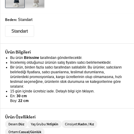
keyboard_arrow_down
Takımlar
Elbise
Beden:
Standart
Alt
keyboard_arrow_down
Standart
Giyim
Dış
keyboard_arrow_down
Ürün Bilgileri
Giyim
Bu ürün
Birissine
tarafından gönderilecektir.
İncelemiş olduğunuz ürünün satış fiyatını satıcı belirlemektedir.
Tesettür
keyboard_arrow_down
Bir ürün, birden fazla satıcı tarafından satılabilir. Bu ürünler, satıcıların
Giyim
belirlediği fiyatlara, satıcı puanlarına, teslimat durumlarına,
ürünlerdeki promosyonlara, kargo ücretlerinin olup olmamasına, hızlı
Büyük
keyboard_arrow_down
teslimat seçeneğine, ürünlerin stok durumuna ve kategorilerine göre
Beden
sıralanır.
15 gün içinde ücretsiz iade. Detaylı bilgi için tıklayın.
En:
30 cm
İç
keyboard_arrow_down
Boy:
22 cm
Giyim
Ürün Özellikleri
Desen:
Düz
Yaş Grubu:
Yetişkin
Cinsiyet:
Kadın / Kız
Ortam:
Casual/Günlük