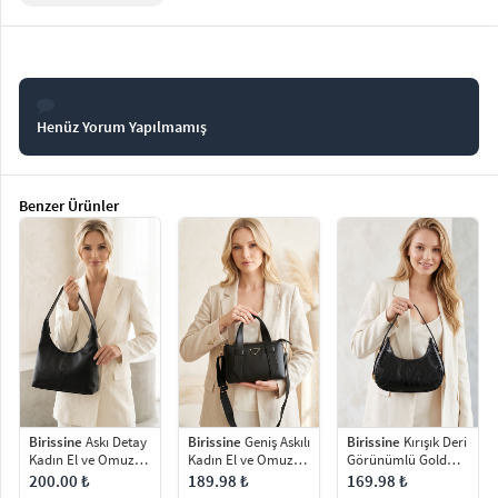
Henüz Yorum Yapılmamış
Benzer Ürünler
Birissine
Askı Detay
Birissine
Geniş Askılı
Birissine
Kırışık Deri
Kadın El ve Omuz
Kadın El ve Omuz
Görünümlü Gold
Çantası
Çantası
Detaylı Baget Omuz
200.00 ₺
189.98 ₺
169.98 ₺
Çantası