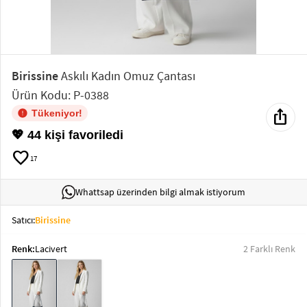
Elektronik
Bluz &
Tunik
Birissine
Askılı Kadın Omuz Çantası
Ürün Kodu: P-0388
Büstiyer
ios_share
Tükeniyor!
💖 44 kişi favoriledi
favorite
17
Sweatshirt
Whattsap üzerinden bilgi almak istiyorum
Satıcı:
Birissine
Renk:
Lacivert
2 Farklı Renk
T-Shirt
Ev
keyboard_arrow_down
Giyim