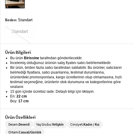
keyboard_arrow_down
Takımlar
Elbise
Beden:
Standart
Alt
keyboard_arrow_down
Standart
Giyim
Dış
keyboard_arrow_down
Ürün Bilgileri
Giyim
Bu ürün
Birissine
tarafından gönderilecektir.
İncelemiş olduğunuz ürünün satış fiyatını satıcı belirlemektedir.
Tesettür
keyboard_arrow_down
Bir ürün, birden fazla satıcı tarafından satılabilir. Bu ürünler, satıcıların
Giyim
belirlediği fiyatlara, satıcı puanlarına, teslimat durumlarına,
ürünlerdeki promosyonlara, kargo ücretlerinin olup olmamasına, hızlı
Büyük
keyboard_arrow_down
teslimat seçeneğine, ürünlerin stok durumuna ve kategorilerine göre
Beden
sıralanır.
15 gün içinde ücretsiz iade. Detaylı bilgi için tıklayın.
En:
22 cm
İç
keyboard_arrow_down
Boy:
17 cm
Giyim
Ürün Özellikleri
Desen:
Desenli
Yaş Grubu:
Yetişkin
Cinsiyet:
Kadın / Kız
Ortam:
Casual/Günlük