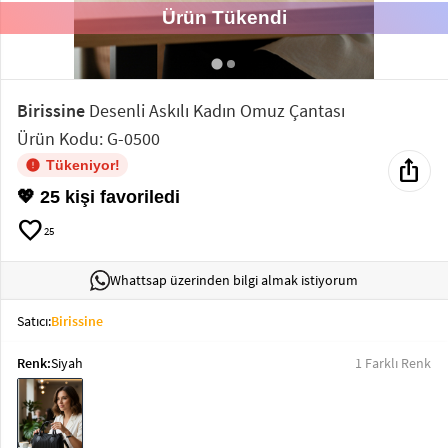
Ürün Tükendi
Elektronik
Bluz &
Tunik
Birissine
Desenli Askılı Kadın Omuz Çantası
Ürün Kodu: G-0500
Büstiyer
ios_share
Tükeniyor!
💖 25 kişi favoriledi
favorite
25
Sweatshirt
Whattsap üzerinden bilgi almak istiyorum
Satıcı:
Birissine
Renk:
Siyah
1 Farklı Renk
T-Shirt
Ev
keyboard_arrow_down
Giyim