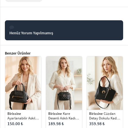
Henüz Yorum Yapılmamış
Benzer Ürünler
Birissine
Cüzdan
Birissine
Birissine
Kare
Detay Dokulu Kadın
Ayarlanabilir Askılı
Desenli Askılı Kadın
Askılı Omuz Çantası
Desenli Kadın El ve
Omuz Çantası
359.98 ₺
150.00 ₺
189.98 ₺
Omuz Çantası