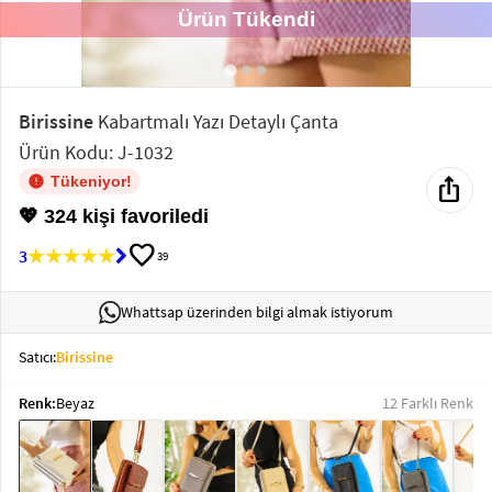
Ürün Tükendi
Elektronik
Bluz &
Tunik
Birissine
Kabartmalı Yazı Detaylı Çanta
Ürün Kodu: J-1032
Büstiyer
ios_share
Tükeniyor!
💖 324 kişi favoriledi
favorite
3
39
Sweatshirt
Whattsap üzerinden bilgi almak istiyorum
Satıcı:
Birissine
Renk:
Beyaz
12 Farklı Renk
T-Shirt
Ev
keyboard_arrow_down
Giyim