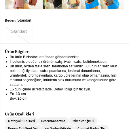
keyboard_arrow_down
Takımlar
Elbise
Beden:
Standart
Alt
keyboard_arrow_down
Standart
Giyim
Dış
keyboard_arrow_down
Giyim
Ürün Bilgileri
Bu ürün
Birissine
tarafından gönderilecektir.
Tesettür
keyboard_arrow_down
İncelemiş olduğunuz ürünün satış fiyatını satıcı belirlemektedir.
Bir ürün, birden fazla satıcı tarafından satılabilir. Bu ürünler, satıcıların
Giyim
belirlediği fiyatlara, satıcı puanlarına, teslimat durumlarına,
ürünlerdeki promosyonlara, kargo ücretlerinin olup olmamasına, hızlı
Büyük
keyboard_arrow_down
teslimat seçeneğine, ürünlerin stok durumuna ve kategorilerine göre
Beden
sıralanır.
15 gün içinde ücretsiz iade. Detaylı bilgi için tıklayın.
En:
13 cm
İç
keyboard_arrow_down
Boy:
20 cm
Giyim
Ürün Özellikleri
Materyal:
Suni Deri
Desen:
Kabartma
Paket İçeriği:
1'li
Kumaş Tipi:
Suni Deri
Yaş Grubu:
Yetişkin
Cinsiyet:
Kadın / Kız