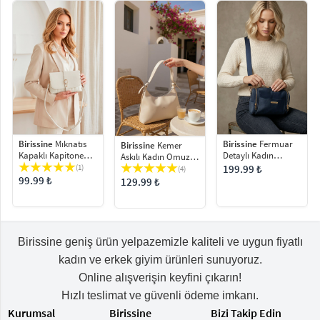
Birissine
Mıknatıs
Birissine
Fermuar
Birissine
Kemer
Kapaklı Kapitone
Detaylı Kadın
Askılı Kadın Omuz
Detaylı Kadın Omuz
Çapraz Çanta
Çantası
(1)
199.99 ₺
(4)
Çantası
99.99 ₺
129.99 ₺
Birissine geniş ürün yelpazemizle kaliteli ve uygun fiyatlı
kadın ve erkek giyim ürünleri sunuyoruz.
Online alışverişin keyfini çıkarın!
Hızlı teslimat ve güvenli ödeme imkanı.
Kurumsal
Birissine
Bizi Takip Edin