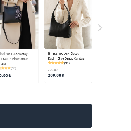
Birissine
Birissine
issine
Askı Detay
Desenli 
Fular Detaylı
Kadın El ve Omuz Çantası
Omuz Çantası
ılı Kadın El ve Omuz
(92)
(25)
tası
(39)
220.00
200.00 ₺
199.99 ₺
0.00 ₺