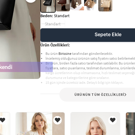
Beden:
Standart
Standart
Sepete Ekle
Ürün Özellikleri:
Bu ürün
Birissine
tarafından gönderilecektir.
İncelemiş olduğunuz ürünün satış fiyatını satıcı belirlemekt
Bir ürün, birden fazla satıcı tarafından satılabilir. Bu ürünler,
kendi
fiyatlara, satıcı puanlarına, teslimat durumlarına, ürünler
kargo ücretlerinin olup olmamasına, hızlı teslimat seçeneği
durumuna ve kategorilerine göre sıralanır.
15 gün içinde ücretsiz iade. Detaylı bilgi için tıklayın.
ÜRÜNÜN TÜM ÖZELLİKLERİ