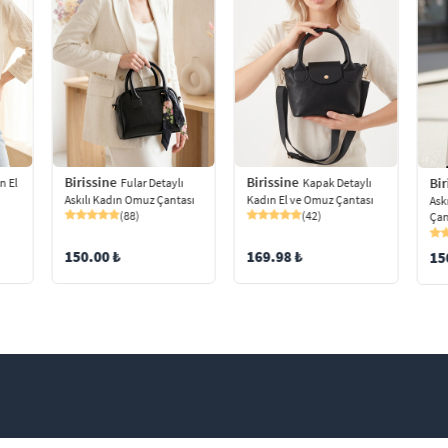
Birissine
Birissine
Bir
Fular Detaylı
Kapak Detaylı
n El
Askılı Kadın Omuz Çantası
Kadın El ve Omuz Çantası
Ask
(88)
(42)
Çan
150.00 ₺
169.98 ₺
15