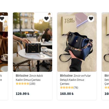
Birissine
Birissine
Bir
Zincir Askılı
Zincir ve Fular
lı
Kadın Omuz Çantası
Detaylı Kadın Omuz
Det
ve
(100)
Çantası
Çan
(76)
129.99 ₺
160.00 ₺
16