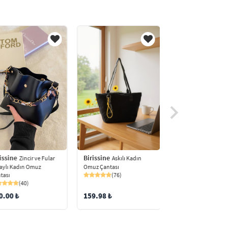
Birissine
issine
Birissine
Örgülü K
Zincir ve Fular
Askılı Kadın
Hasır Çanta
aylı Kadın Omuz
Omuz Çantası
(83)
tası
(76)
(40)
244.98 ₺
0.00 ₺
159.98 ₺