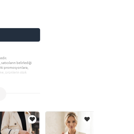
edir.
 satıcıların belirlediği
deki promosyonlara,
ne, ürünlerin stok