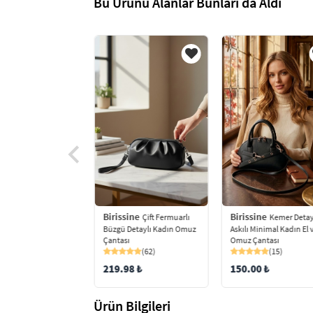
Bu Ürünü Alanlar Bunları da Aldı
ine
Birissine
Birissine
Örgülü Kadın
Çift Fermuarlı
Kemer Detay
Çanta
Büzgü Detaylı Kadın Omuz
Askılı Minimal Kadın El 
(79)
Çantası
Omuz Çantası
(62)
(15)
8 ₺
219.98 ₺
150.00 ₺
Ürün Bilgileri