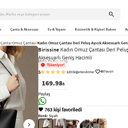
search
ı
Çanta & Aksesuar
Ev & Yaşam
Kozmetik & Kişisel Bakım
A
Çanta
Omuz Çantası
Kadın Omuz Çantası Deri Peluş Ayıcık Aksesuarlı Gen
Birissine
Kadın Omuz Çantası Deri Peluş
Aksesuarlı Geniş Hacimli
Ürün Kodu:
2830
Tükeniyor!
favorite
5
48
Favori
123
Değerlendirme
169.98
₺
Paylaş
💖 763 kişi favoriledi
Renk:
Siyah
chevron_right