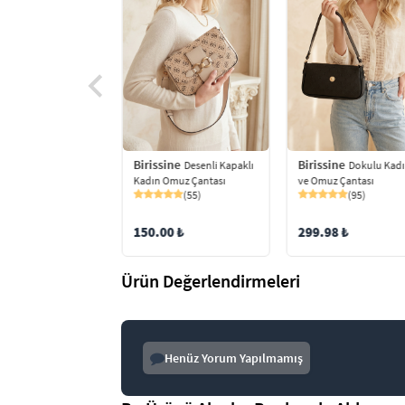
Birissine
Birissine
ine
Desenli Kapaklı
Dokulu Kadı
4 Gözlü Parlak
Kadın Omuz Çantası
ve Omuz Çantası
 Kadın Askılı Omuz
(55)
(95)
ı
(21)
150.00 ₺
299.98 ₺
9 ₺
Ürün Değerlendirmeleri
Henüz Yorum Yapılmamış