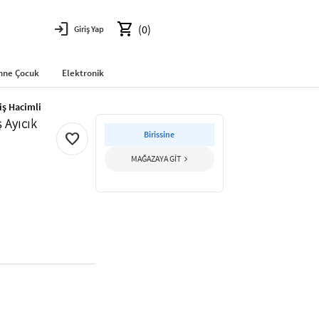
login
shopping_cart
(0)
Giriş Yap
nne Çocuk
Elektronik
iş Hacimli
 Ayıcık
Birissine
favorite
MAĞAZAYA GİT