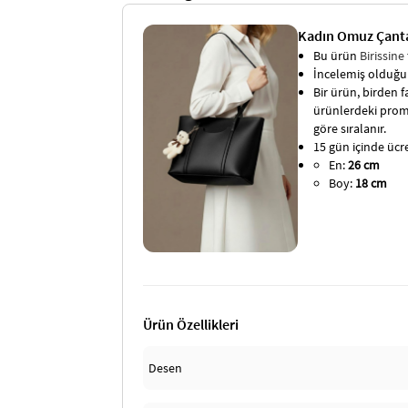
Kadın Omuz Çantas
Bu ürün
Birissine
İncelemiş olduğun
Bir ürün, birden fa
ürünlerdeki promo
göre sıralanır.
15 gün içinde ücret
En:
26 cm
Boy:
18 cm
Ürün Özellikleri
Desen