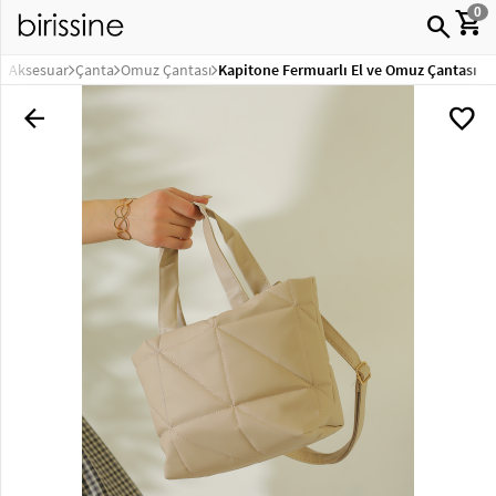
shopping_cart
0
search
close
Aksesuar
Çanta
Omuz Çantası
Kapitone Fermuarlı El ve Omuz Çantası
Kadın
Üst
keyboard_arrow_down
arrow_back
favorite
Giyim
Giyim
Ayakkabı
Çanta
&
Aksesuar
Kazak &
Hırka
Ev
&
Yaşam
Kozmetik
&
Kişisel
Gömlek
Bakım
Anne
Çocuk