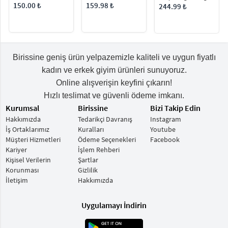
Omuz Çantası
Detaylı Kadın El ve
Omuz Çantası
150.00 ₺
159.98 ₺
244.99 ₺
Omuz Çantası
Birissine geniş ürün yelpazemizle kaliteli ve uygun fiyatlı
kadın ve erkek giyim ürünleri sunuyoruz.
Online alışverişin keyfini çıkarın!
Hızlı teslimat ve güvenli ödeme imkanı.
Kurumsal
Birissine
Bizi Takip Edin
Hakkımızda
Tedarikçi Davranış
Instagram
İş Ortaklarımız
Kuralları
Youtube
Müşteri Hizmetleri
Ödeme Seçenekleri
Facebook
Kariyer
İşlem Rehberi
Kişisel Verilerin
Şartlar
Korunması
Gizlilik
İletişim
Hakkımızda
Uygulamayı İndirin