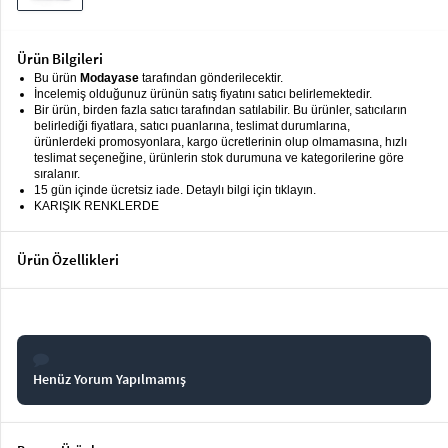
keyboard_arrow_down
Takımlar
Elbise
Ürün Bilgileri
Bu ürün
Modayase
tarafından gönderilecektir.
Alt
İncelemiş olduğunuz ürünün satış fiyatını satıcı belirlemektedir.
keyboard_arrow_down
Bir ürün, birden fazla satıcı tarafından satılabilir. Bu ürünler, satıcıların
Giyim
belirlediği fiyatlara, satıcı puanlarına, teslimat durumlarına,
ürünlerdeki promosyonlara, kargo ücretlerinin olup olmamasına, hızlı
Dış
keyboard_arrow_down
teslimat seçeneğine, ürünlerin stok durumuna ve kategorilerine göre
Giyim
sıralanır.
15 gün içinde ücretsiz iade. Detaylı bilgi için tıklayın.
KARIŞIK RENKLERDE
Tesettür
keyboard_arrow_down
Giyim
Ürün Özellikleri
Büyük
keyboard_arrow_down
Beden
İç
keyboard_arrow_down
Giyim
Henüz Yorum Yapılmamış