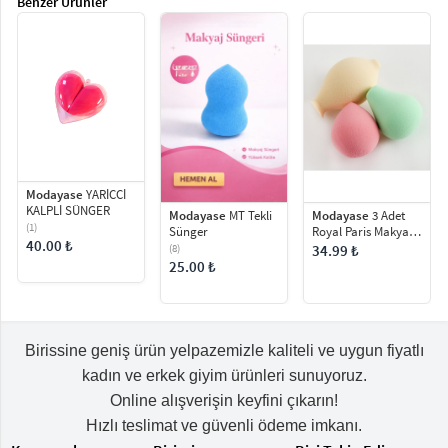
Benzer Ürünler
Modayase
YARİCCİ
KALPLİ SÜNGER
Modayase
MT Tekli
Modayase
3 Adet
(1)
Sünger
Royal Paris Makyaj
40.00 ₺
Süngeri Minik
(8)
34.99 ₺
25.00 ₺
Birissine geniş ürün yelpazemizle kaliteli ve uygun fiyatlı
kadın ve erkek giyim ürünleri sunuyoruz.
Online alışverişin keyfini çıkarın!
Hızlı teslimat ve güvenli ödeme imkanı.