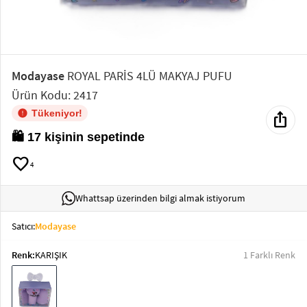
Elektronik
Bluz &
Tunik
Modayase
ROYAL PARİS 4LÜ MAKYAJ PUFU
Ürün Kodu: 2417
Büstiyer
Tükeniyor!
ios_share
🛍️ 17 kişinin sepetinde
favorite
4
Sweatshirt
Whattsap üzerinden bilgi almak istiyorum
Satıcı:
Modayase
Renk:
KARIŞIK
1 Farklı Renk
T-Shirt
Ev
keyboard_arrow_down
Giyim