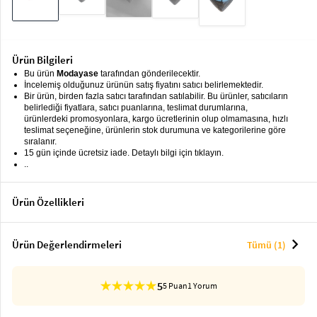
keyboard_arrow_down
Takımlar
Elbise
Ürün Bilgileri
Alt
Bu ürün
Modayase
tarafından gönderilecektir.
keyboard_arrow_down
İncelemiş olduğunuz ürünün satış fiyatını satıcı belirlemektedir.
Giyim
Bir ürün, birden fazla satıcı tarafından satılabilir. Bu ürünler, satıcıların
belirlediği fiyatlara, satıcı puanlarına, teslimat durumlarına,
Dış
keyboard_arrow_down
ürünlerdeki promosyonlara, kargo ücretlerinin olup olmamasına, hızlı
Giyim
teslimat seçeneğine, ürünlerin stok durumuna ve kategorilerine göre
sıralanır.
15 gün içinde ücretsiz iade. Detaylı bilgi için tıklayın.
Tesettür
keyboard_arrow_down
..
Giyim
Büyük
keyboard_arrow_down
Ürün Özellikleri
Beden
İç
chevron_right
keyboard_arrow_down
Ürün Değerlendirmeleri
Tümü (1)
Giyim
5
5 Puan
1 Yorum