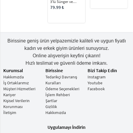
Eyeliner Çekme
79.99 ₺
Aparatı
Birissine geniş ürün yelpazemizle kaliteli ve uygun fiyatlı
kadın ve erkek giyim ürünleri sunuyoruz.
Online alışverişin keyfini çıkarın!
Hızlı teslimat ve güvenli ödeme imkanı.
Kurumsal
Birissine
Bizi Takip Edin
Hakkımızda
Tedarikçi Davranış
Instagram
İş Ortaklarımız
Kuralları
Youtube
Müşteri Hizmetleri
Ödeme Seçenekleri
Facebook
Kariyer
İşlem Rehberi
Kişisel Verilerin
Şartlar
Korunması
Gizlilik
İletişim
Hakkımızda
Uygulamayı İndirin