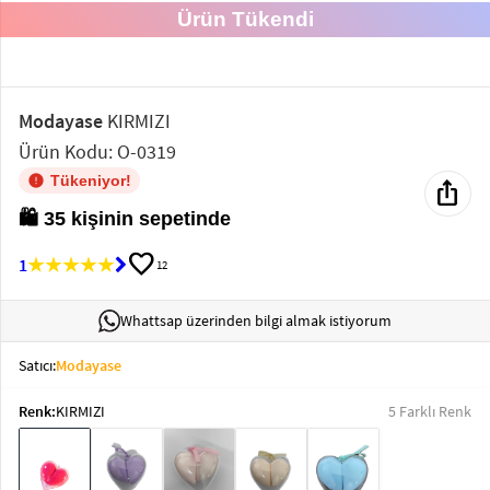
Ürün Tükendi
Elektronik
Bluz &
Tunik
Modayase
KIRMIZI
Ürün Kodu: O-0319
Büstiyer
ios_share
Tükeniyor!
💖 48 kişi favoriledi
favorite
1
12
Sweatshirt
Whattsap üzerinden bilgi almak istiyorum
Satıcı:
Modayase
Renk:
KIRMIZI
5 Farklı Renk
T-Shirt
Ev
keyboard_arrow_down
Giyim