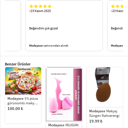
23 Kasım 2025
23 Kasım 2
Beğendim çok güzel
Beğendim ç
Modayase
satıcısından alındı.
Modayase
sa
Benzer Ürünler
Modayase
5'li pizza
görünümlü makyaj
süngeri
100.00 ₺
Modayase
Makyaj
Süngeri Kahverengi
19.99 ₺
Modayase
MUJGAN
3'lü Sünger ve