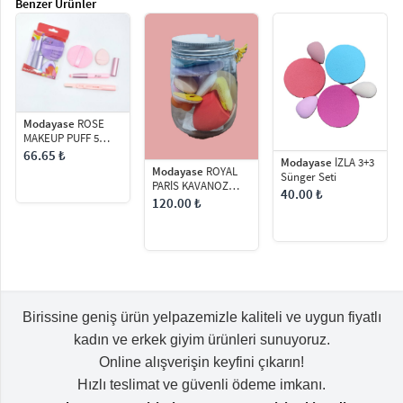
Modayase
ROSE
MAKEUP PUFF 5
PARÇA
66.65 ₺
Modayase
İZLA 3+3
Modayase
ROYAL
Sünger Seti
PARİS KAVANOZ
40.00 ₺
SÜNGER SETİ
120.00 ₺
Birissine geniş ürün yelpazemizle kaliteli ve uygun fiyatlı
kadın ve erkek giyim ürünleri sunuyoruz.
Online alışverişin keyfini çıkarın!
Hızlı teslimat ve güvenli ödeme imkanı.
Kurumsal
Birissine
Bizi Takip Edin