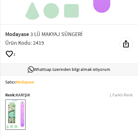
Elektronik
Bluz &
Tunik
Modayase
3 LÜ MAKYAJ SÜNGERİ
ios_share
Ürün Kodu: 2419
Büstiyer
favorite
2
Whattsap üzerinden bilgi almak istiyorum
Sweatshirt
Satıcı:
Modayase
Renk:
KARIŞIK
1 Farklı Renk
T-Shirt
Ev
keyboard_arrow_down
Giyim