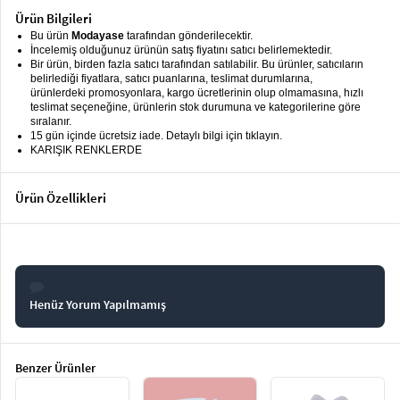
keyboard_arrow_down
Takımlar
Ürün Bilgileri
Bu ürün
Modayase
tarafından gönderilecektir.
İncelemiş olduğunuz ürünün satış fiyatını satıcı belirlemektedir.
Elbise
Bir ürün, birden fazla satıcı tarafından satılabilir. Bu ürünler, satıcıların
belirlediği fiyatlara, satıcı puanlarına, teslimat durumlarına,
Alt
keyboard_arrow_down
ürünlerdeki promosyonlara, kargo ücretlerinin olup olmamasına, hızlı
Giyim
teslimat seçeneğine, ürünlerin stok durumuna ve kategorilerine göre
sıralanır.
15 gün içinde ücretsiz iade. Detaylı bilgi için tıklayın.
Dış
keyboard_arrow_down
KARIŞIK RENKLERDE
Giyim
Tesettür
keyboard_arrow_down
Ürün Özellikleri
Giyim
Büyük
keyboard_arrow_down
Beden
İç
keyboard_arrow_down
Henüz Yorum Yapılmamış
Giyim
Benzer Ürünler