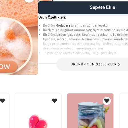
Sepete Ekle
Ürün Özellikleri:
Bu ürün
Modayase
tarafından gönderilecektir.
İncelemiş olduğunuz ürünün satış fiyatını satıcı belirlemekt
Bir ürün, birden fazla satıcı tarafından satılabilir. Bu ürünler,
fiyatlara, satıcı puanlarına, teslimat durumlarına, ürünler
kargo ücretlerinin olup olmamasına, hızlı teslimat seçeneği
durumuna ve kategorilerine göre sıralanır.
15 gün içinde ücretsiz iade. Detaylı bilgi için tıklayın.
ÜRÜNÜN TÜM ÖZELLİKLERİ