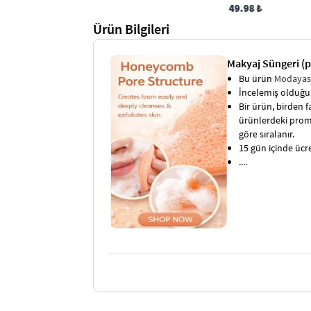
49.98 ₺
Ürün Bilgileri
Makyaj Süngeri (p
Bu ürün
Modaya
İncelemiş olduğun
Bir ürün, birden fa
ürünlerdeki promo
göre sıralanır.
15 gün içinde ücret
....