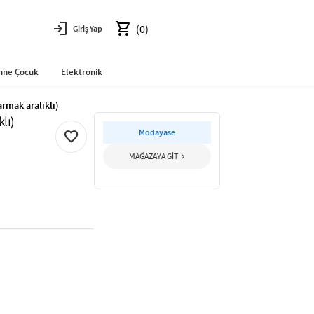
login
shopping_cart
(0)
Giriş Yap
nne Çocuk
Elektronik
rmak aralıklı)
lı)
Modayase
favorite
MAĞAZAYA GİT