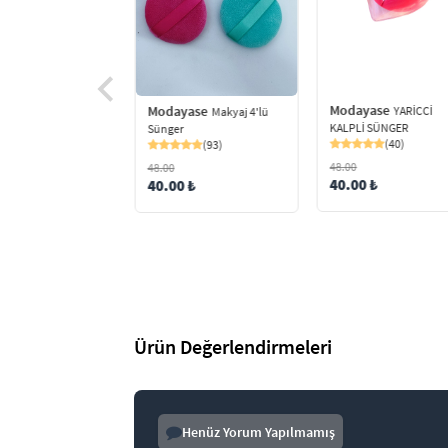
yase
5'li pizza
mlü makyaj süngeri
(21)
0 ₺
Modayase
Modayase
YARİCCİ
Makyaj 4'lü
KALPLİ SÜNGER
Sünger
(40)
(93)
48.00
48.00
40.00 ₺
40.00 ₺
Ürün Değerlendirmeleri
Henüz Yorum Yapılmamış