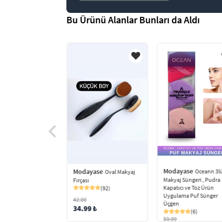
Bu Ürünü Alanlar Bunları da Aldı
yase
YARİCCİ
İ SÜNGER
Modayase
Modayase
Oceann 3l
Oval Makyaj
(14)
Makyaj Süngeri , Pudra
Fırçası
Kapatıcı ve Toz Ürün
(92)
 ₺
Uygulama Puf Sünger
42.00
Üçgen
34.99 ₺
(6)
59.99