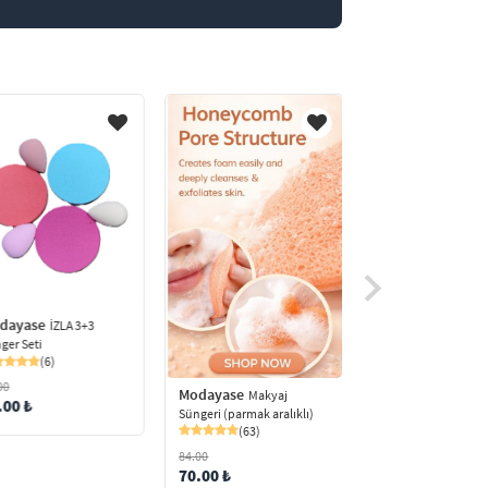
dayase
İZLA 3+3
ger Seti
(6)
00
Modayase
Modayase
Makyaj
Makyaj
.00 ₺
Süngeri (parmak aralıklı)
Süngeri (parmak aral
(63)
(8)
84.00
84.00
70.00 ₺
70.00 ₺