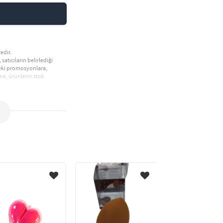
edir.
 satıcıların belirlediği
deki promosyonlara,
ne, ürünlerin stok