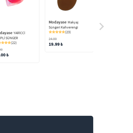
Modayase
Makyaj
Süngeri Kahverengi
(23)
dayase
YARİCCİ
PLİ SÜNGER
24.00
(22)
19.99 ₺
00
.00 ₺
Modayase
Makyaj
Seti
(25)
120.00
100.00 ₺