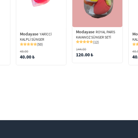
Modayase
ROYAL PARİS
Modayase
Mo
YARİCCİ
KAVANOZ SÜNGER SETİ
KALPLİ SÜNGER
KAL
(12)
(50)
144.00
48.00
48.
120.00 ₺
40.00 ₺
40