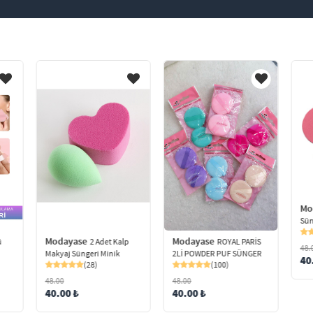
Mo
Sün
Modayase
Modayase
ü
2 Adet Kalp
ROYAL PARİS
48.
Makyaj Süngeri Minik
2Lİ POWDER PUF SÜNGER
40
(28)
(100)
48.00
48.00
40.00 ₺
40.00 ₺