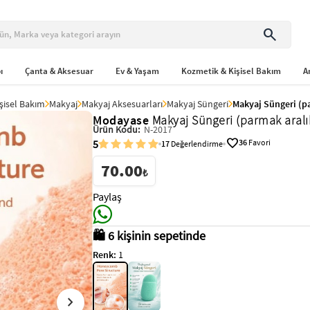
search
ı
Çanta & Aksesuar
Ev & Yaşam
Kozmetik & Kişisel Bakım
A
şisel Bakım
Makyaj
Makyaj Aksesuarları
Makyaj Süngeri
Makyaj Süngeri (pa
Modayase
Makyaj Süngeri (parmak aralık
Ürün Kodu:
N-2017
favorite
5
36
Favori
17
Değerlendirme
70.00
₺
Paylaş
🛍️ 6 kişinin sepetinde
Renk:
1
chevron_right