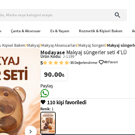
search
ı
Çanta & Aksesuar
Ev & Yaşam
Kozmetik & Kişisel Bakım
A
 Kişisel Bakım
Makyaj
Makyaj Aksesuarları
Makyaj Süngeri
Makyaj süngerle
Modayase
Makyaj süngerler seti 4'LÜ
Ürün Kodu:
J-1199
favorite
5
49
Favori
35
Değerlendirme
90.00
₺
Paylaş
💖 110 kişi favoriledi
Renk:
1
chevron_right