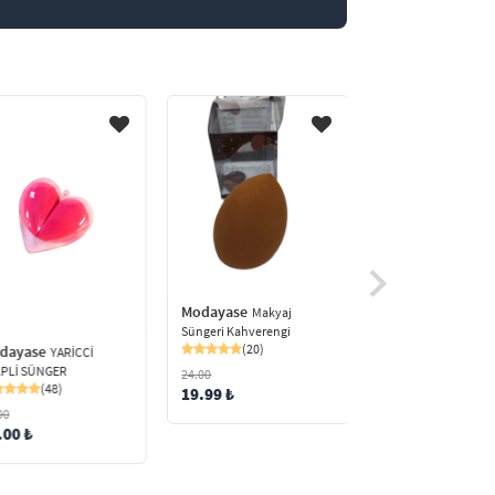
Modayase
Makyaj
Süngeri Kahverengi
(20)
dayase
YARİCCİ
PLİ SÜNGER
24.00
Modayase
ROYAL 
(48)
19.99 ₺
6Lİ MAKYAJ SÜNGERİ
00
(65)
.00 ₺
96.00
79.99 ₺