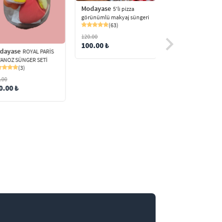
Modayase
5'li pizza
görünümlü makyaj süngeri
(63)
120.00
100.00 ₺
dayase
Modayase
ROYAL PARİS
ROYAL 
ANOZ SÜNGER SETİ
KAVANOZ SÜNGER S
(3)
(19)
.00
144.00
0.00 ₺
120.00 ₺