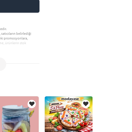
edir.
 satıcıların belirlediği
deki promosyonlara,
ne, ürünlerin stok