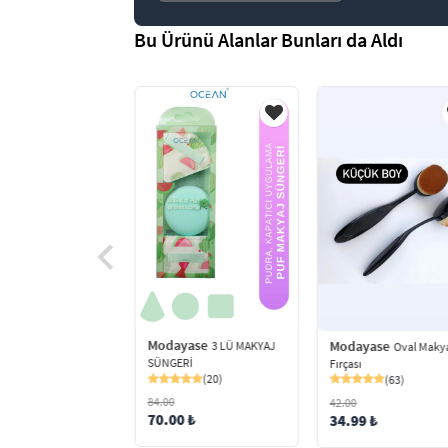
Bu Ürünü Alanlar Bunları da Aldı
yase
ROYAL PARİS
OZ SÜNGER SETİ
Modayase
(9)
Modayase
3 LÜ MAKYAJ
Oval Maky
SÜNGERİ
Fırçası
(20)
(63)
0 ₺
84.00
42.00
70.00 ₺
34.99 ₺