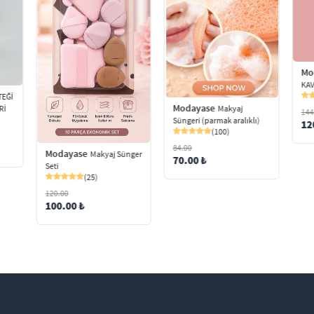
Mo
KAV
TEĞİ
Modayase
Makyaj
Rİ
144
Süngeri (parmak aralıklı)
12
(100)
84.00
Modayase
Makyaj Sünger
70.00 ₺
Seti
(25)
120.00
100.00 ₺