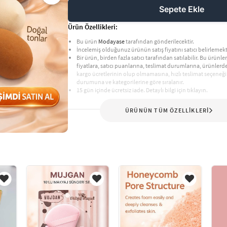
Sepete Ekle
Ürün Özellikleri:
Bu ürün
Modayase
tarafından gönderilecektir.
İncelemiş olduğunuz ürünün satış fiyatını satıcı belirlemekt
Bir ürün, birden fazla satıcı tarafından satılabilir. Bu ürünler,
fiyatlara, satıcı puanlarına, teslimat durumlarına, ürünler
kargo ücretlerinin olup olmamasına, hızlı teslimat seçeneği
durumuna ve kategorilerine göre sıralanır.
15 gün içinde ücretsiz iade. Detaylı bilgi için tıklayın.
ÜRÜNÜN TÜM ÖZELLİKLERİ