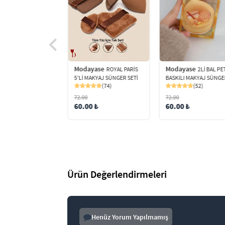
Modayase
yase
Modayase
ROYAL PARİS
Oceann 3lü
2Lİ BAL PE
5'Lİ MAKYAJ SÜNGER SETİ
 Süngeri , Pudra
BASKILI MAKYAJ SÜNGE
(74)
cı ve Toz Ürün
(52)
ma Puf Sünger
72.00
72.00
60.00 ₺
60.00 ₺
(32)
 ₺
Ürün Değerlendirmeleri
Henüz Yorum Yapılmamış