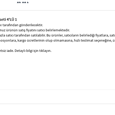
49.98 ₺
eti 4'LÜ 1
se
tarafından gönderilecektir.
uz ürünün satış fiyatını satıcı belirlemektedir.
zla satıcı tarafından satılabilir. Bu ürünler, satıcıların belirlediği fiyatlara, 
syonlara, kargo ücretlerinin olup olmamasına, hızlı teslimat seçeneğine, 
siz iade. Detaylı bilgi için tıklayın.