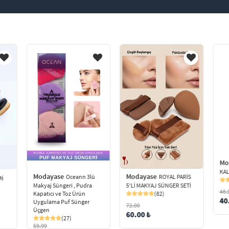
Mo
KAL
Modayase
Modayase
ROYAL PARİS
Oceann 3lü
aj
5'Lİ MAKYAJ SÜNGER SETİ
Makyaj Süngeri , Pudra
48.
(82)
Kapatıcı ve Toz Ürün
40
Uygulama Puf Sünger
72.00
Üçgen
60.00 ₺
(27)
59.99