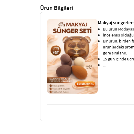
Ürün Bilgileri
Makyaj süngerler s
Bu ürün
Modaya
İncelemiş olduğun
Bir ürün, birden fa
ürünlerdeki promo
göre sıralanır.
15 gün içinde ücret
...