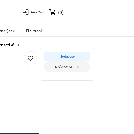
login
shopping_cart
(0)
Giriş Yap
nne Çocuk
Elektronik
r seti 4'LÜ
Modayase
favorite
MAĞAZAYA GİT