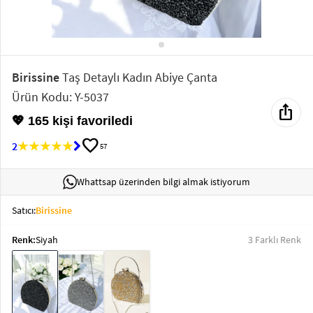
Elektronik
Bluz &
Tunik
Birissine
Taş Detaylı Kadın Abiye Çanta
Ürün Kodu: Y-5037
Büstiyer
ios_share
💖 165 kişi favoriledi
favorite
2
57
Whattsap üzerinden bilgi almak istiyorum
Sweatshirt
Satıcı:
Birissine
Renk:
Siyah
3 Farklı Renk
T-Shirt
Ev
keyboard_arrow_down
Giyim