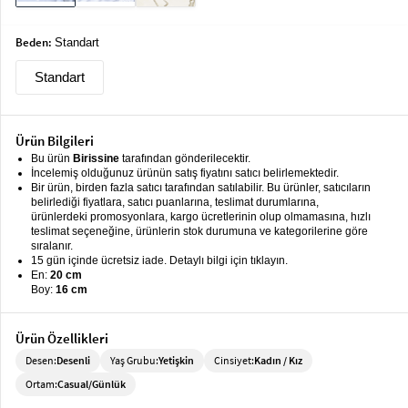
keyboard_arrow_down
Takımlar
Beden:
Standart
Elbise
Standart
Alt
keyboard_arrow_down
Giyim
Ürün Bilgileri
Dış
keyboard_arrow_down
Giyim
Bu ürün
Birissine
tarafından gönderilecektir.
İncelemiş olduğunuz ürünün satış fiyatını satıcı belirlemektedir.
Bir ürün, birden fazla satıcı tarafından satılabilir. Bu ürünler, satıcıların
Tesettür
keyboard_arrow_down
belirlediği fiyatlara, satıcı puanlarına, teslimat durumlarına,
Giyim
ürünlerdeki promosyonlara, kargo ücretlerinin olup olmamasına, hızlı
teslimat seçeneğine, ürünlerin stok durumuna ve kategorilerine göre
Büyük
sıralanır.
keyboard_arrow_down
15 gün içinde ücretsiz iade. Detaylı bilgi için tıklayın.
Beden
En:
20 cm
Boy:
16 cm
İç
keyboard_arrow_down
Giyim
Ürün Özellikleri
Desen:
Desenli
Yaş Grubu:
Yetişkin
Cinsiyet:
Kadın / Kız
Ortam:
Casual/Günlük