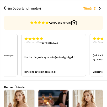
chevron_right
Ürün Değerlendirmeleri
Tümü (2)
photo_camera
5
10 Puan
2 Yorum
******* ******
19 Nisan 2025
**** ***
18 
rkes soruyor
Çok kaliteli
Harika bir çanta aynı fotoğraftaki gibi geldi
rler
ayrıca çok ç
Birissine
satıcısından alındı.
Birissine
satı
Benzer Ürünler