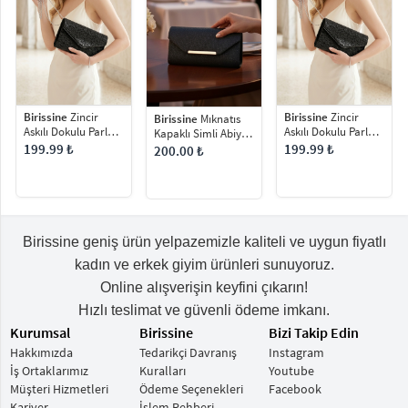
Birissine
Zincir
Birissine
Zincir
Birissine
Mıknatıs
Askılı Dokulu Parlak
Askılı Dokulu Parlak
Kapaklı Simli Abiye
Kadın Abiye Çanta
Kadın Abiye Çanta
Çanta
199.99 ₺
199.99 ₺
200.00 ₺
Birissine geniş ürün yelpazemizle kaliteli ve uygun fiyatlı
kadın ve erkek giyim ürünleri sunuyoruz.
Online alışverişin keyfini çıkarın!
Hızlı teslimat ve güvenli ödeme imkanı.
Kurumsal
Birissine
Bizi Takip Edin
Hakkımızda
Tedarikçi Davranış
Instagram
İş Ortaklarımız
Kuralları
Youtube
Müşteri Hizmetleri
Ödeme Seçenekleri
Facebook
Kariyer
İşlem Rehberi