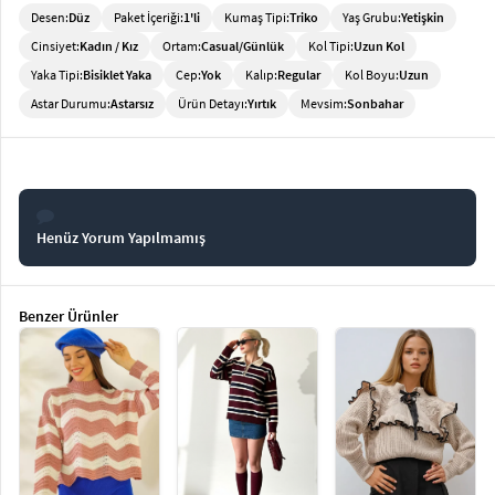
Desen:
Düz
Paket İçeriği:
1'li
Kumaş Tipi:
Triko
Yaş Grubu:
Yetişkin
Cinsiyet:
Kadın / Kız
Ortam:
Casual/Günlük
Kol Tipi:
Uzun Kol
Yaka Tipi:
Bisiklet Yaka
Cep:
Yok
Kalıp:
Regular
Kol Boyu:
Uzun
Astar Durumu:
Astarsız
Ürün Detayı:
Yırtık
Mevsim:
Sonbahar
Henüz Yorum Yapılmamış
Benzer Ürünler