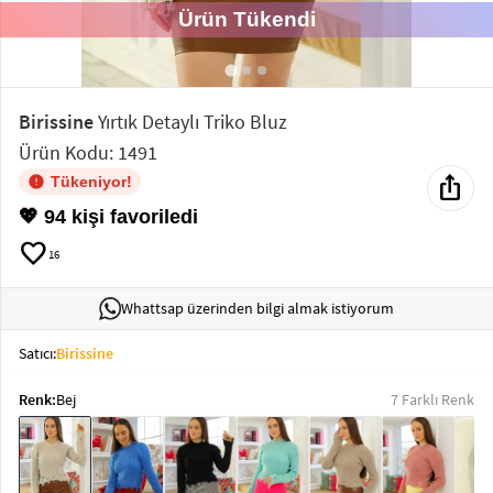
Ürün Tükendi
Elektronik
Bluz &
Tunik
Birissine
Yırtık Detaylı Triko Bluz
Ürün Kodu: 1491
Büstiyer
ios_share
Tükeniyor!
💖 94 kişi favoriledi
favorite
16
Sweatshirt
Whattsap üzerinden bilgi almak istiyorum
Satıcı:
Birissine
Renk:
Bej
7 Farklı Renk
T-Shirt
Ev
keyboard_arrow_down
Giyim