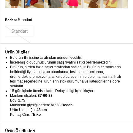
keyboard_arrow_down
Takımlar
Elbise
Beden:
Standart
Alt
keyboard_arrow_down
Standart
Giyim
Dış
keyboard_arrow_down
Ürün Bilgileri
Giyim
Bu ürün
Birissine
tarafından gönderilecektir.
İncelemiş olduğunuz ürünün satış fiyatını satıcı belirlemektedir.
Tesettür
keyboard_arrow_down
Bir ürün, birden fazla satıcı tarafından satılabilir. Bu ürünler, satıcıların
Giyim
belirlediği fiyatlara, satıcı puanlarına, teslimat durumlarına,
ürünlerdeki promosyonlara, kargo ücretlerinin olup olmamasına, hızlı
Büyük
keyboard_arrow_down
teslimat seçeneğine, ürünlerin stok durumuna ve kategorilerine göre
Beden
sıralanır.
15 gün içinde ücretsiz iade. Detaylı bilgi için tıklayın.
Manken ölçüleri:
87-60-88
İç
keyboard_arrow_down
Boy:
1.75
Giyim
Mankenin giydiği beden:
M / 38 Beden
Ürün Uzunluğu:
48 cm
Kumaş Cinsi:
Triko
Ürün Özellikleri