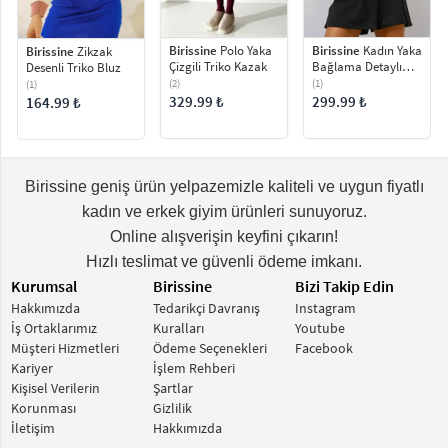
Birissine
Polo Yaka
Birissine
Kadın Yaka
Birissine
Zikzak
Çizgili Triko Kazak
Bağlama Detaylı
Desenli Triko Bluz
Fırfırlı Selanik Örgü
(2)
(1)
(1)
Kazak
329.99 ₺
299.99 ₺
164.99 ₺
Birissine geniş ürün yelpazemizle kaliteli ve uygun fiyatlı
kadın ve erkek giyim ürünleri sunuyoruz.
Online alışverişin keyfini çıkarın!
Hızlı teslimat ve güvenli ödeme imkanı.
Kurumsal
Birissine
Bizi Takip Edin
Hakkımızda
Tedarikçi Davranış
Instagram
İş Ortaklarımız
Kuralları
Youtube
Müşteri Hizmetleri
Ödeme Seçenekleri
Facebook
Kariyer
İşlem Rehberi
Kişisel Verilerin
Şartlar
Korunması
Gizlilik
İletişim
Hakkımızda