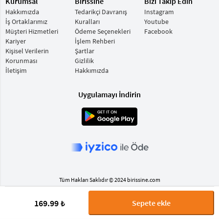
Kurumsal
Birissine
Bizi Takip Edin
Hakkımızda
Tedarikçi Davranış
Instagram
İş Ortaklarımız
Kuralları
Youtube
Müşteri Hizmetleri
Ödeme Seçenekleri
Facebook
Kariyer
İşlem Rehberi
Kişisel Verilerin
Şartlar
Korunması
Gizlilik
İletişim
Hakkımızda
Uygulamayı İndirin
Tüm Hakları Saklıdır © 2024 birissine.com
169.99 ₺
Sepete ekle