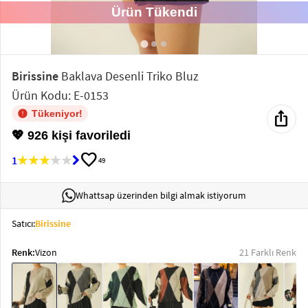
Ürün Tükendi
Elektronik
Bluz &
Tunik
Birissine
Baklava Desenli Triko Bluz
Ürün Kodu: E-0153
Büstiyer
ios_share
Tükeniyor!
💖 926 kişi favoriledi
favorite
1
49
Sweatshirt
Whattsap üzerinden bilgi almak istiyorum
Satıcı:
Birissine
Renk:
Vizon
21 Farklı Renk
T-Shirt
Ev
keyboard_arrow_down
Giyim