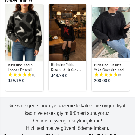
Benzer Ürünler
Birissine
Yıldız
Birissine
Kadın
Birissine
Bisiklet
Desenli Sırtı Yazı
Leopar Desenli
Yaka Oversize Kadın
Detaylı Kadın Triko
Yumoş Oversize
Triko Kazak
349.99 ₺
(1)
(9)
Kazak
Triko Kazak
339.99 ₺
200.00 ₺
Birissine geniş ürün yelpazemizle kaliteli ve uygun fiyatlı
kadın ve erkek giyim ürünleri sunuyoruz.
Online alışverişin keyfini çıkarın!
Hızlı teslimat ve güvenli ödeme imkanı.