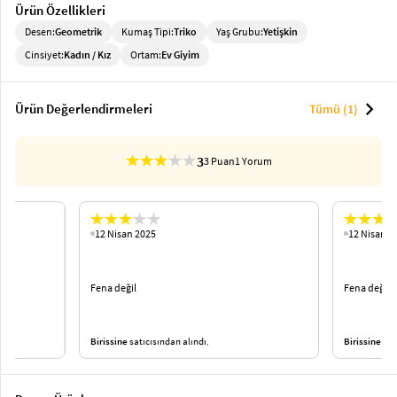
Ürün Özellikleri
Desen:
Geometrik
Kumaş Tipi:
Triko
Yaş Grubu:
Yetişkin
Cinsiyet:
Kadın / Kız
Ortam:
Ev Giyim
chevron_right
Ürün Değerlendirmeleri
Tümü (1)
3
3 Puan
1 Yorum
12 Nisan 2025
12 Nisan 2
Fena değil
Fena değil
Birissine
satıcısından alındı.
Birissine
satı