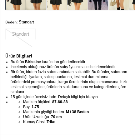
keyboard_arrow_down
Takımlar
Elbise
Beden:
Standart
Alt
keyboard_arrow_down
Standart
Giyim
Dış
keyboard_arrow_down
Giyim
Ürün Bilgileri
Bu ürün
Birissine
tarafından gönderilecektir.
Tesettür
keyboard_arrow_down
İncelemiş olduğunuz ürünün satış fiyatını satıcı belirlemektedir.
Bir ürün, birden fazla satıcı tarafından satılabilir. Bu ürünler, satıcıların
Giyim
belirlediği fiyatlara, satıcı puanlarına, teslimat durumlarına,
ürünlerdeki promosyonlara, kargo ücretlerinin olup olmamasına, hızlı
Büyük
keyboard_arrow_down
teslimat seçeneğine, ürünlerin stok durumuna ve kategorilerine göre
Beden
sıralanır.
15 gün içinde ücretsiz iade. Detaylı bilgi için tıklayın.
Manken ölçüleri:
87-60-88
İç
keyboard_arrow_down
Boy:
1.75
Giyim
Mankenin giydiği beden:
M / 38 Beden
Ürün Uzunluğu:
70 cm
Kumaş Cinsi:
Triko