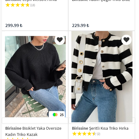
(13)
299.99 ₺
229.99 ₺
25
Birissine
Bisiklet Yaka Oversize
Birissine
Şeritli Kısa Triko Hırka
Kadın Triko Kazak
(2)