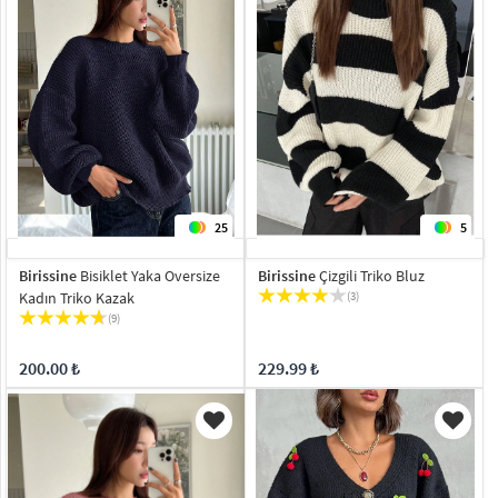
25
5
Birissine
Bisiklet Yaka Oversize
Birissine
Çizgili Triko Bluz
Kadın Triko Kazak
(3)
(9)
200.00 ₺
229.99 ₺