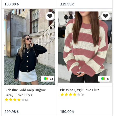
150.00 ₺
319.99 ₺
13
5
Birissine
Gold Kalp Düğme
Birissine
Çizgili Triko Bluz
Detaylı Triko Hırka
(3)
(8)
299.98 ₺
150.00 ₺