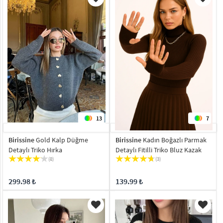
13
7
Birissine
Gold Kalp Düğme
Birissine
Kadın Boğazlı Parmak
Detaylı Triko Hırka
Detaylı Fitilli Triko Bluz Kazak
(8)
(3)
299.98 ₺
139.99 ₺