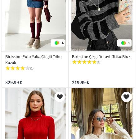
4
9
Birissine
Polo Yaka Çizgili Triko
Birissine
Çizgi Detaylı Triko Bluz
Kazak
(1)
(2)
329.99 ₺
219.99 ₺