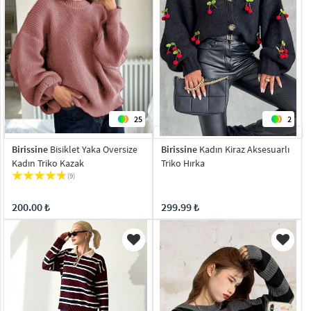
25
2
Birissine
Bisiklet Yaka Oversize
Birissine
Kadın Kiraz Aksesuarlı
Kadın Triko Kazak
Triko Hırka
(9)
200.00 ₺
299.99 ₺