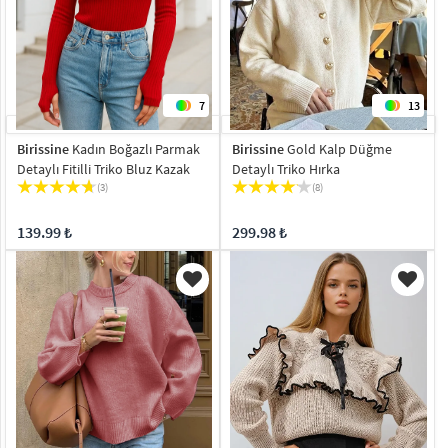
7
13
Birissine
Kadın Boğazlı Parmak
Birissine
Gold Kalp Düğme
Detaylı Fitilli Triko Bluz Kazak
Detaylı Triko Hırka
(3)
(8)
139.99 ₺
299.98 ₺