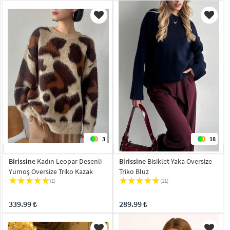
3
18
Birissine
Kadın Leopar Desenli
Birissine
Bisiklet Yaka Oversize
Yumoş Oversize Triko Kazak
Triko Bluz
(1)
(11)
339.99 ₺
289.99 ₺