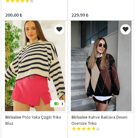
(9)
200.00 ₺
229.99 ₺
3
Birissine
Polo Yaka Çizgili Triko
Birissine
Kahve Baklava Desen
Bluz
Oversize Triko
(1)