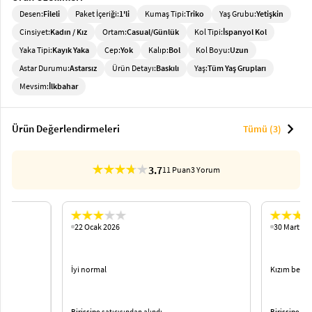
Desen:
Fileli
Paket İçeriği:
1'li
Kumaş Tipi:
Triko
Yaş Grubu:
Yetişkin
Cinsiyet:
Kadın / Kız
Ortam:
Casual/Günlük
Kol Tipi:
İspanyol Kol
Yaka Tipi:
Kayık Yaka
Cep:
Yok
Kalıp:
Bol
Kol Boyu:
Uzun
Astar Durumu:
Astarsız
Ürün Detayı:
Baskılı
Yaş:
Tüm Yaş Grupları
Mevsim:
İlkbahar
chevron_right
Ürün Değerlendirmeleri
Tümü (3)
3.7
11 Puan
3 Yorum
22 Ocak 2026
30 Mart 20
İyi normal
Kızım beğen
Birissine
satıcısından alındı.
Birissine
satı