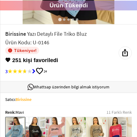
Ürün Tükendi
Elektronik
Bluz &
Tunik
Birissine
Yazı Detaylı File Triko Bluz
Ürün Kodu: U-0146
Büstiyer
ios_share
Tükeniyor!
💖 251 kişi favoriledi
favorite
3
24
Sweatshirt
Whattsap üzerinden bilgi almak istiyorum
Satıcı:
Birissine
Renk:
Mavi
11 Farklı Renk
T-Shirt
Ev
keyboard_arrow_down
Giyim