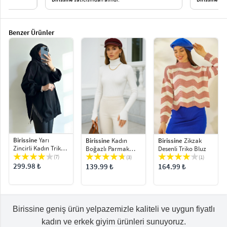
Benzer Ürünler
Birissine
Yarı
Birissine
Kadın
Birissine
Zikzak
Zincirli Kadın Triko
Boğazlı Parmak
Desenli Triko Bluz
Kazak
Detaylı Fitilli Triko
(7)
(3)
(1)
Bluz Kazak
299.98 ₺
139.99 ₺
164.99 ₺
Birissine geniş ürün yelpazemizle kaliteli ve uygun fiyatlı
kadın ve erkek giyim ürünleri sunuyoruz.