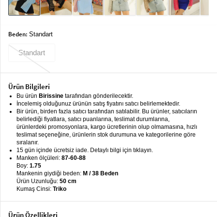
keyboard_arrow_down
Takımlar
Elbise
Beden:
Standart
Alt
keyboard_arrow_down
Standart
Giyim
Dış
keyboard_arrow_down
Giyim
Ürün Bilgileri
Bu ürün
Birissine
tarafından gönderilecektir.
Tesettür
keyboard_arrow_down
İncelemiş olduğunuz ürünün satış fiyatını satıcı belirlemektedir.
Bir ürün, birden fazla satıcı tarafından satılabilir. Bu ürünler, satıcıların
Giyim
belirlediği fiyatlara, satıcı puanlarına, teslimat durumlarına,
ürünlerdeki promosyonlara, kargo ücretlerinin olup olmamasına, hızlı
Büyük
keyboard_arrow_down
teslimat seçeneğine, ürünlerin stok durumuna ve kategorilerine göre
Beden
sıralanır.
15 gün içinde ücretsiz iade. Detaylı bilgi için tıklayın.
Manken ölçüleri:
87-60-88
İç
keyboard_arrow_down
Boy:
1.75
Giyim
Mankenin giydiği beden:
M / 38 Beden
Ürün Uzunluğu:
50 cm
Kumaş Cinsi:
Triko
Ürün Özellikleri