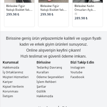
Birissine
Figür
Birissine
Figür
Birissine
Kadın
Nakışlı Bisiklet Yaka
Nakışlı Bisiklet Yaka
Omuzları Açık
Oversize Kadın Triko
Oversize Kadın Triko
Madonna Yaka
299.98 ₺
299.98 ₺
(5)
Bluz
Bluz
Oversize Triko
289.98 ₺
Kazak
Birissine geniş ürün yelpazemizle kaliteli ve uygun fiyatlı
kadın ve erkek giyim ürünleri sunuyoruz.
Online alışverişin keyfini çıkarın!
Hızlı teslimat ve güvenli ödeme imkanı.
Kurumsal
Birissine
Bizi Takip Edin
Hakkımızda
Tedarikçi Davranış
Instagram
İş Ortaklarımız
Kuralları
Youtube
Müşteri Hizmetleri
Ödeme Seçenekleri
Facebook
Kariyer
İşlem Rehberi
Kişisel Verilerin
Şartlar
Korunması
Gizlilik
İletişim
Hakkımızda