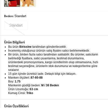
keyboard_arrow_down
Takımlar
Elbise
Beden:
Standart
Alt
keyboard_arrow_down
Standart
Giyim
Dış
keyboard_arrow_down
Ürün Bilgileri
Giyim
Bu ürün
Birissine
tarafından gönderilecektir.
İncelemiş olduğunuz ürünün satış fiyatını satıcı belirlemektedir.
Tesettür
keyboard_arrow_down
Bir ürün, birden fazla satıcı tarafından satılabilir. Bu ürünler, satıcıların
Giyim
belirlediği fiyatlara, satıcı puanlarına, teslimat durumlarına,
ürünlerdeki promosyonlara, kargo ücretlerinin olup olmamasına, hızlı
Büyük
keyboard_arrow_down
teslimat seçeneğine, ürünlerin stok durumuna ve kategorilerine göre
Beden
sıralanır.
15 gün içinde ücretsiz iade. Detaylı bilgi için tıklayın.
Manken ölçüleri:
87-60-88
İç
keyboard_arrow_down
Boy:
1.75
Giyim
Mankenin giydiği beden:
M / 38 Beden
Ürün Uzunluğu:
63 cm
Kumaş Cinsi:
Triko
Ürün Özellikleri