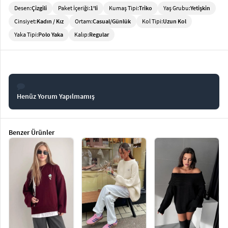
Desen:
Çizgili
Paket İçeriği:
1'li
Kumaş Tipi:
Triko
Yaş Grubu:
Yetişkin
Cinsiyet:
Kadın / Kız
Ortam:
Casual/Günlük
Kol Tipi:
Uzun Kol
Yaka Tipi:
Polo Yaka
Kalıp:
Regular
Henüz Yorum Yapılmamış
Benzer Ürünler