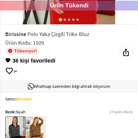
Ürün Tükendi
Elektronik
Bluz &
Tunik
Birissine
Polo Yaka Çizgili Triko Bluz
Ürün Kodu: 1509
Büstiyer
ios_share
Tükeniyor!
💖 36 kişi favoriledi
favorite
34
Sweatshirt
Whattsap üzerinden bilgi almak istiyorum
Satıcı:
Birissine
Renk:
Siyah
2 Farklı Renk
T-Shirt
Ev
keyboard_arrow_down
Giyim