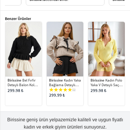
Benzer Ürünler
Birissine
Kadın Yaka
Birissine
Kadın Polo
Birissine
Bel Fırfır
Bağlama Detaylı
Yaka V Detaylı Saç
Detaylı Balon Kol
Fırfırlı Selanik Örgü
Örgü Triko Bluz
Kadın Triko Bluz
(1)
299.98 ₺
299.98 ₺
Kazak
Kazak
299.99 ₺
Birissine geniş ürün yelpazemizle kaliteli ve uygun fiyatlı
kadın ve erkek giyim ürünleri sunuyoruz.