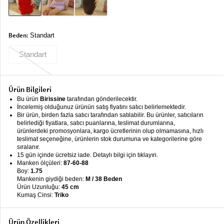
keyboard_arrow_down
Takımlar
Elbise
Beden:
Standart
Alt
keyboard_arrow_down
Standart
Giyim
Dış
keyboard_arrow_down
Giyim
Ürün Bilgileri
Bu ürün
Birissine
tarafından gönderilecektir.
Tesettür
keyboard_arrow_down
İncelemiş olduğunuz ürünün satış fiyatını satıcı belirlemektedir.
Bir ürün, birden fazla satıcı tarafından satılabilir. Bu ürünler, satıcıların
Giyim
belirlediği fiyatlara, satıcı puanlarına, teslimat durumlarına,
ürünlerdeki promosyonlara, kargo ücretlerinin olup olmamasına, hızlı
Büyük
keyboard_arrow_down
teslimat seçeneğine, ürünlerin stok durumuna ve kategorilerine göre
Beden
sıralanır.
15 gün içinde ücretsiz iade. Detaylı bilgi için tıklayın.
Manken ölçüleri:
87-60-88
İç
keyboard_arrow_down
Boy:
1.75
Giyim
Mankenin giydiği beden:
M / 38 Beden
Ürün Uzunluğu:
45 cm
Kumaş Cinsi:
Triko
Ürün Özellikleri