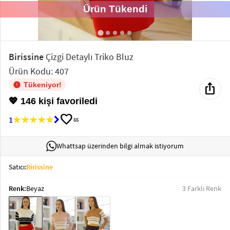
Ürün Tükendi
Elektronik
Bluz &
Tunik
Birissine
Çizgi Detaylı Triko Bluz
Ürün Kodu: 407
Büstiyer
ios_share
Tükeniyor!
💖 146 kişi favoriledi
favorite
1
65
Sweatshirt
Whattsap üzerinden bilgi almak istiyorum
Satıcı:
Birissine
Renk:
Beyaz
3 Farklı Renk
T-Shirt
Ev
keyboard_arrow_down
Giyim