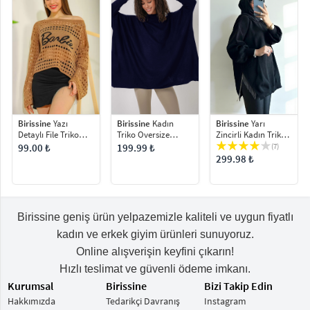
Birissine
Yarı
Birissine
Yazı
Birissine
Kadın
Zincirli Kadın Triko
Detaylı File Triko
Triko Oversize
Kazak
Bluz
Panço Kazak
(7)
99.00 ₺
199.99 ₺
299.98 ₺
Birissine geniş ürün yelpazemizle kaliteli ve uygun fiyatlı
kadın ve erkek giyim ürünleri sunuyoruz.
Online alışverişin keyfini çıkarın!
Hızlı teslimat ve güvenli ödeme imkanı.
Kurumsal
Birissine
Bizi Takip Edin
Hakkımızda
Tedarikçi Davranış
Instagram