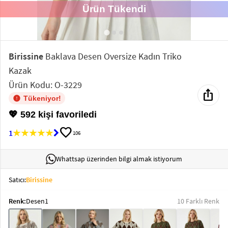
Ürün Tükendi
Elektronik
Bluz &
Tunik
Birissine
Baklava Desen Oversize Kadın Triko
Kazak
Büstiyer
Ürün Kodu: O-3229
ios_share
Tükeniyor!
💖 592 kişi favoriledi
favorite
1
106
Sweatshirt
Whattsap üzerinden bilgi almak istiyorum
Satıcı:
Birissine
T-Shirt
Renk:
Desen1
10 Farklı Renk
Ev
keyboard_arrow_down
Giyim