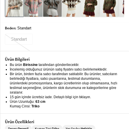
keyboard_arrow_down
Takımlar
Elbise
Alt
Beden:
keyboard_arrow_down
Standart
Giyim
Standart
Dış
keyboard_arrow_down
Giyim
Ürün Bilgileri
Tesettür
keyboard_arrow_down
Bu ürün
Birissine
tarafından gönderilecektir.
Giyim
İncelemiş olduğunuz ürünün satış fiyatını satıcı belirlemektedir.
Bir ürün, birden fazla satıcı tarafından satılabilir. Bu ürünler, satıcıların
Büyük
keyboard_arrow_down
belirlediği fiyatlara, satıcı puanlarına, teslimat durumlarına,
Beden
ürünlerdeki promosyonlara, kargo ücretlerinin olup olmamasına, hızlı
teslimat seçeneğine, ürünlerin stok durumuna ve kategorilerine göre
sıralanır.
İç
keyboard_arrow_down
15 gün içinde ücretsiz iade. Detaylı bilgi için tıklayın.
Giyim
Ürün Uzunluğu:
63 cm
Kumaş Cinsi:
Triko
Ürün Özellikleri
Desen:
Desenli
Kumaş Tipi:
Triko
Yaş Grubu:
Yetişkin