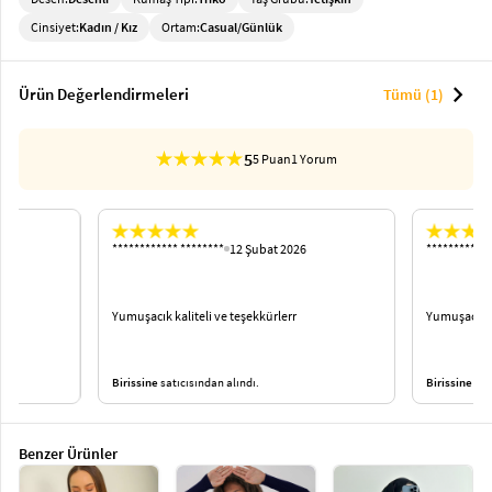
Cinsiyet:
Kadın / Kız
Ortam:
Casual/Günlük
chevron_right
Ürün Değerlendirmeleri
Tümü (1)
5
5 Puan
1 Yorum
************ ********
12 Şubat 2026
************
Yumuşacık kaliteli ve teşekkürlerr
Yumuşacık ka
Birissine
satıcısından alındı.
Birissine
satı
Benzer Ürünler