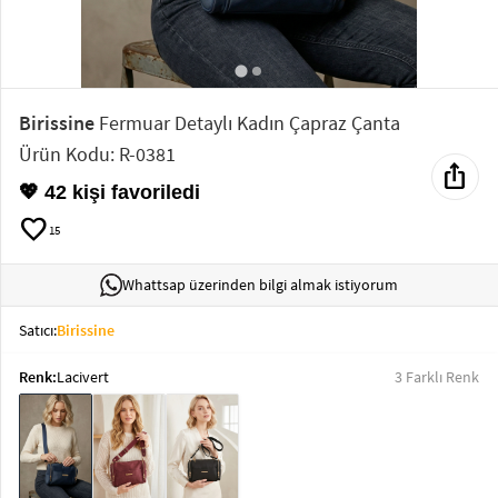
Elektronik
Bluz &
Tunik
Birissine
Fermuar Detaylı Kadın Çapraz Çanta
Ürün Kodu: R-0381
ios_share
Büstiyer
💖 42 kişi favoriledi
favorite
15
Whattsap üzerinden bilgi almak istiyorum
Sweatshirt
Satıcı:
Birissine
Renk:
Lacivert
3 Farklı Renk
T-Shirt
Ev
keyboard_arrow_down
Giyim