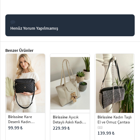
Henüz Yorum Yapılmamış
Benzer Ürünler
Birissine
Kare
Birissine
Ayıcık
Birissine
Kadın Taşlı
Desenli Kadın
Detaylı Askılı Kadın
El ve Omuz Çantası
Çapraz Çanta
Omuz Çantası
99.99 ₺
229.99 ₺
(11)
139.99 ₺