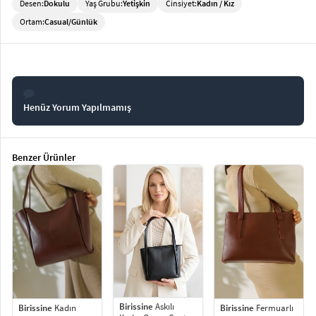
Desen:
Dokulu
Yaş Grubu:
Yetişkin
Cinsiyet:
Kadın / Kız
Ortam:
Casual/Günlük
Henüz Yorum Yapılmamış
Benzer Ürünler
Birissine
Askılı
Birissine
Kadın
Birissine
Fermuarlı