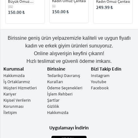
Kadın Omuz Çantası
Büyük Omuz
Kadın Omuz Çantası
Çantası Günlük -
(1)
(31)
249.99 ₺
Spor
150.00 ₺
150.00 ₺
Birissine geniş ürün yelpazemizle kaliteli ve uygun fiyatlı
kadın ve erkek giyim ürünleri sunuyoruz.
Online alışverişin keyfini çıkarın!
Hızlı teslimat ve güvenli ödeme imkanı.
Kurumsal
Birissine
Bizi Takip Edin
Hakkımızda
Tedarikçi Davranış
Instagram
İş Ortaklarımız
Kuralları
Youtube
Müşteri Hizmetleri
Ödeme Seçenekleri
Facebook
Kariyer
İşlem Rehberi
Kişisel Verilerin
Şartlar
Korunması
Gizlilik
İletişim
Hakkımızda
Uygulamayı İndirin