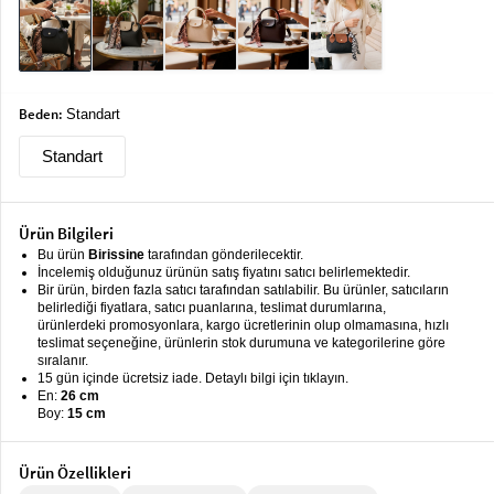
keyboard_arrow_down
Takımlar
Elbise
Alt
keyboard_arrow_down
Beden:
Standart
Giyim
Standart
Dış
keyboard_arrow_down
Giyim
Ürün Bilgileri
Tesettür
keyboard_arrow_down
Giyim
Bu ürün
Birissine
tarafından gönderilecektir.
İncelemiş olduğunuz ürünün satış fiyatını satıcı belirlemektedir.
Bir ürün, birden fazla satıcı tarafından satılabilir. Bu ürünler, satıcıların
Büyük
keyboard_arrow_down
belirlediği fiyatlara, satıcı puanlarına, teslimat durumlarına,
Beden
ürünlerdeki promosyonlara, kargo ücretlerinin olup olmamasına, hızlı
teslimat seçeneğine, ürünlerin stok durumuna ve kategorilerine göre
İç
sıralanır.
keyboard_arrow_down
15 gün içinde ücretsiz iade. Detaylı bilgi için tıklayın.
Giyim
En:
26 cm
Boy:
15 cm
Ürün Özellikleri