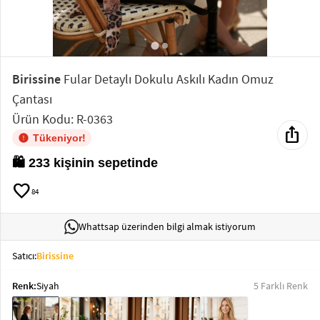
Elektronik
Bluz &
Tunik
Birissine
Fular Detaylı Dokulu Askılı Kadın Omuz
Çantası
Büstiyer
Ürün Kodu: R-0363
ios_share
Tükeniyor!
🛍️ 233 kişinin sepetinde
favorite
Sweatshirt
84
Whattsap üzerinden bilgi almak istiyorum
Satıcı:
Birissine
T-Shirt
Renk:
Siyah
5 Farklı Renk
Ev
keyboard_arrow_down
Giyim