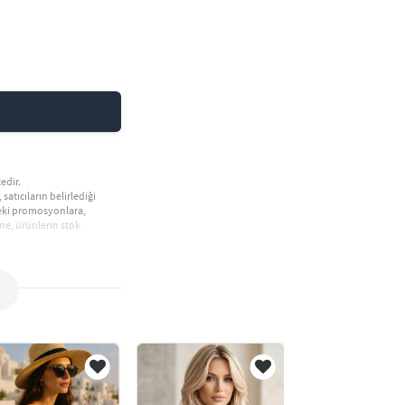
edir.
 satıcıların belirlediği
deki promosyonlara,
ne, ürünlerin stok