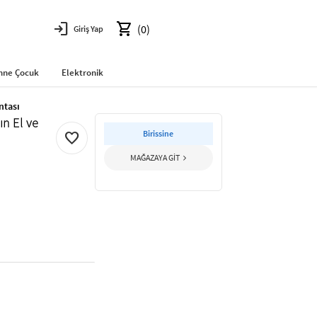
login
shopping_cart
(0)
Giriş Yap
nne Çocuk
Elektronik
ntası
ın El ve
Birissine
favorite
MAĞAZAYA GİT