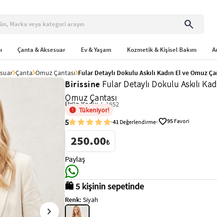
search
ı
Çanta & Aksesuar
Ev & Yaşam
Kozmetik & Kişisel Bakım
A
suar
Çanta
Omuz Çantası
Fular Detaylı Dokulu Askılı Kadın El ve Omuz Ça
Birissine
Fular Detaylı Dokulu Askılı Kad
Omuz Çantası
Ürün Kodu:
L-1652
Tükeniyor!
favorite
5
95
Favori
41
Değerlendirme
250.00
₺
Paylaş
🛍️ 5 kişinin sepetinde
Renk:
Siyah
chevron_right