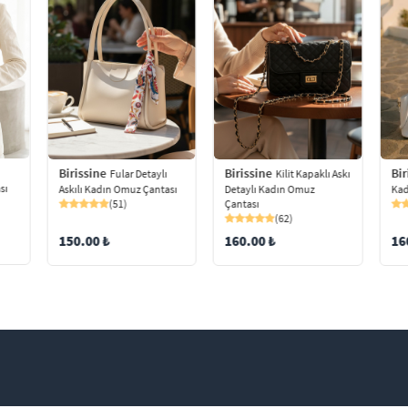
Birissine
Birissine
Bir
Fular Detaylı
Kilit Kapaklı Askı
sı
Askılı Kadın Omuz Çantası
Detaylı Kadın Omuz
Kad
(51)
Çantası
(62)
150.00 ₺
160.00 ₺
16