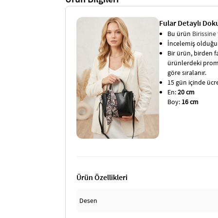
Fular Detaylı Dok
Bu ürün
Birissine
İncelemiş olduğun
Bir ürün, birden fa
ürünlerdeki promo
göre sıralanır.
15 gün içinde ücret
En:
20 cm
Boy:
16 cm
Ürün Özellikleri
Desen