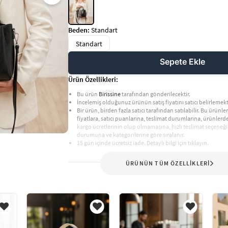
Beden:
Standart
Standart
Sepete Ekle
Ürün Özellikleri:
Bu ürün
Birissine
tarafından gönderilecektir.
İncelemiş olduğunuz ürünün satış fiyatını satıcı belirlemekt
Bir ürün, birden fazla satıcı tarafından satılabilir. Bu ürünler,
fiyatlara, satıcı puanlarına, teslimat durumlarına, ürünler
kargo ücretlerinin olup olmamasına, hızlı teslimat seçeneği
durumuna ve kategorilerine göre sıralanır.
15 gün içinde ücretsiz iade. Detaylı bilgi için tıklayın.
ÜRÜNÜN TÜM ÖZELLİKLERİ