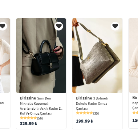
Bir
Birissine
Birissine
Suni Deri
3 Bölmeli
ası
Kap
Mıknatıs Kapamalı
Dokulu Kadın Omuz
Çan
Ayarlanabilir Askılı Kadın El,
Çantası
Kol Ve Omuz Çantası
(35)
(56)
15
199.99 ₺
329.99 ₺