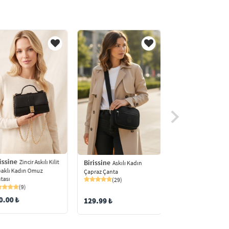
issine
Birissine
Birissine
Zincir Askılı Kilit
Kırışık De
Askılı Kadın
aklı Kadın Omuz
Görünümlü Gold Det
Çapraz Çanta
tası
Baget Omuz Çantası
(29)
(9)
(90)
0.00 ₺
169.98 ₺
129.99 ₺