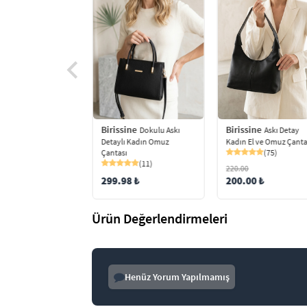
Birissine
Birissine
ine
Dokulu Askı
Askı Detay
Çok Gözlü Askılı
Detaylı Kadın Omuz
Kadın El ve Omuz Çanta
Çapraz Çanta
Çantası
(75)
(43)
(11)
220.00
299.98 ₺
200.00 ₺
8 ₺
Ürün Değerlendirmeleri
Henüz Yorum Yapılmamış