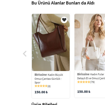
Bu Ürünü Alanlar Bunları da Aldı
ine
Birissine
Birissine
Kulp Detaylı
Kadın Fular
Kadın Büyük
 Kadın Omuz Çantası
Detaylı El ve Omuz Çant
Omuz Çantası Günlük -
(73)
(79)
Spor
(8)
9 ₺
150.00 ₺
150.00 ₺
Ürün Bilgileri