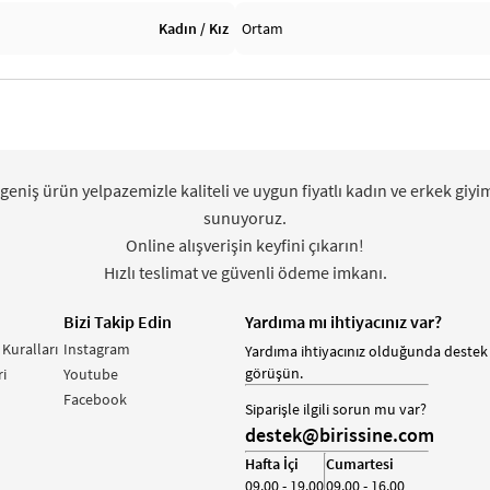
Kadın / Kız
Ortam
 geniş ürün yelpazemizle kaliteli ve uygun fiyatlı kadın ve erkek giyi
sunuyoruz.
Online alışverişin keyfini çıkarın!
Hızlı teslimat ve güvenli ödeme imkanı.
Bizi Takip Edin
Yardıma mı ihtiyacınız var?
 Kuralları
Instagram
Yardıma ihtiyacınız olduğunda destek 
görüşün.
i
Youtube
Facebook
Siparişle ilgili sorun mu var?
destek@birissine.com
Hafta İçi
Cumartesi
09.00 - 19.00
09.00 - 16.00