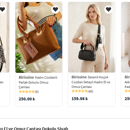
Birissine
Bir
Birissine
Desenli Küçük
ı
Kadın Cüzdanlı
Cüzdan Detaylı Kadın El ve
ası
Ask
Parlak Dokulu Omuz
Omuz Çantası
Kad
Çantası
(40)
(6)
159.98 ₺
25
250.00 ₺
ın El ve Omuz Çantası Dokulu Siyah