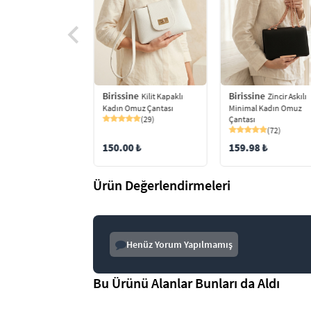
Birissine
Birissine
ine
Kilit Kapaklı
Zincir Askılı
Fular Detaylı
Kadın Omuz Çantası
Minimal Kadın Omuz
Kapaklı Kadın Omuz
(29)
Çantası
ı
(72)
(89)
150.00 ₺
159.98 ₺
 ₺
Ürün Değerlendirmeleri
Henüz Yorum Yapılmamış
Bu Ürünü Alanlar Bunları da Aldı