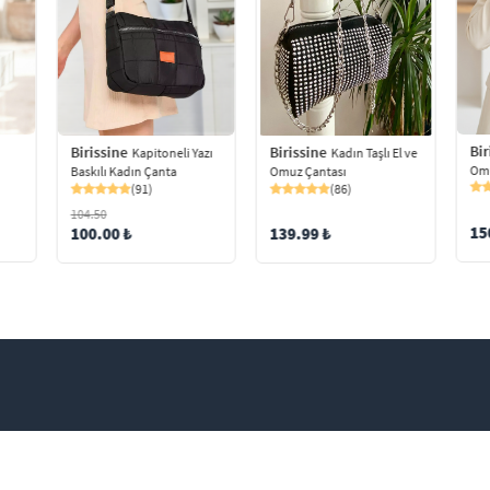
Bir
Birissine
Birissine
Kapitoneli Yazı
Kadın Taşlı El ve
Omu
Baskılı Kadın Çanta
Omuz Çantası
(91)
(86)
104.50
15
100.00 ₺
139.99 ₺