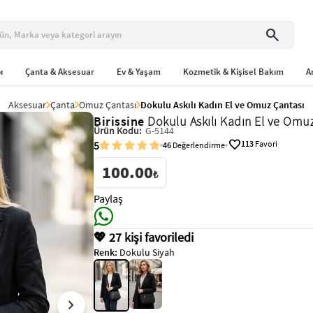
search
ı
Çanta & Aksesuar
Ev & Yaşam
Kozmetik & Kişisel Bakım
A
Aksesuar
Çanta
Omuz Çantası
Dokulu Askılı Kadın El ve Omuz Çantası
Birissine
Dokulu Askılı Kadın El ve Omu
Ürün Kodu:
G-5144
favorite
5
113
Favori
46
Değerlendirme
100.00
₺
Paylaş
💖 27 kişi favoriledi
Renk:
Dokulu Siyah
chevron_right