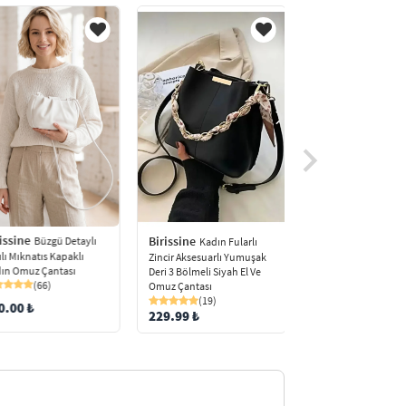
issine
Birissine
Birissine
Büzgü Detaylı
Kadın Has
Kadın Fularlı
ılı Mıknatıs Kapaklı
ve Omuz Çantası
Zincir Aksesuarlı Yumuşak
ın Omuz Çantası
(65)
Deri 3 Bölmeli Siyah El Ve
(66)
Omuz Çantası
308.00
(19)
0.00 ₺
250.00 ₺
229.99 ₺