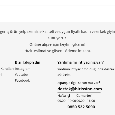
 geniş ürün yelpazemizle kaliteli ve uygun fiyatlı kadın ve erkek giyi
sunuyoruz.
Online alışverişin keyfini çıkarın!
Hızlı teslimat ve güvenli ödeme imkanı.
Bizi Takip Edin
Yardıma mı ihtiyacınız var?
 Kuralları
Instagram
Yardıma ihtiyacınız olduğunda destek 
görüşün.
i
Youtube
Facebook
Siparişle ilgili sorun mu var?
destek@birissine.com
Hafta İçi
Cumartesi
09.00 - 19.00
09.00 - 16.00
0850 532 5090