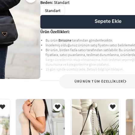
Beden:
Standart
Standart
Sepete Ekle
Ürün Özellikleri:
Bu ürün
Birissine
tarafından gönderilecektir.
İncelemiş olduğunuz ürünün satış fiyatını satıcı belirlemekt
Bir ürün, birden fazla satıcı tarafından satılabilir. Bu ürünler,
fiyatlara, satıcı puanlarına, teslimat durumlarına, ürünler
kargo ücretlerinin olup olmamasına, hızlı teslimat seçeneği
durumuna ve kategorilerine göre sıralanır.
15 gün içinde ücretsiz iade. Detaylı bilgi için tıklayın.
ÜRÜNÜN TÜM ÖZELLİKLERİ