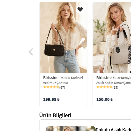
Birissine
Birissine
ine
Dokulu Kadın El
Fular Detayl
Çanta
ve Omuz Çantası
Askılı Kadın Omuz Çant
(53)
(87)
(35)
299.98 ₺
150.00 ₺
9 ₺
Ürün Bilgileri
Dokulu Askılı Kad