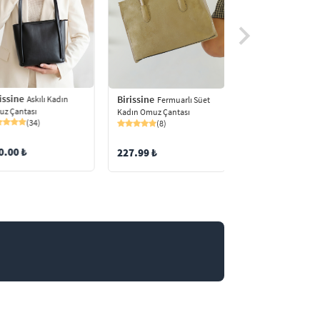
Birissine
issine
Birissine
Fular Det
Askılı Kadın
Fermuarlı Süet
Kadın Askılı Omuz Ç
z Çantası
Kadın Omuz Çantası
(91)
(34)
(8)
150.00 ₺
0.00 ₺
227.99 ₺