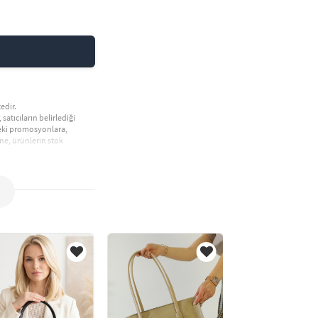
edir.
 satıcıların belirlediği
deki promosyonlara,
ne, ürünlerin stok