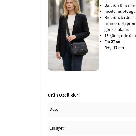
Bu ürün
Birissine
İncelemiş olduğun
Bir ürün, birden fa
ürünlerdeki promo
göre sıralanır.
15 gün içinde ücret
En:
27 cm
Boy:
17 cm
Ürün Özellikleri
Desen
Cinsiyet