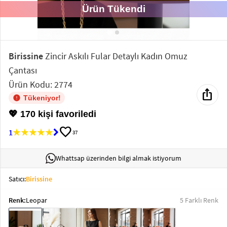
Ürün Tükendi
Elektronik
Bluz &
Tunik
Birissine
Zincir Askılı Fular Detaylı Kadın Omuz
Çantası
Büstiyer
Ürün Kodu: 2774
ios_share
Tükeniyor!
💖 170 kişi favoriledi
favorite
1
37
Sweatshirt
Whattsap üzerinden bilgi almak istiyorum
Satıcı:
Birissine
T-Shirt
Renk:
Leopar
5 Farklı Renk
Ev
keyboard_arrow_down
Giyim