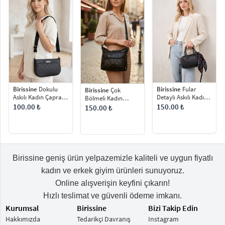
Birissine
Dokulu
Birissine
Fular
Birissine
Çok
Askılı Kadın Çapraz
Detaylı Askılı Kadın
Bölmeli Kadın
Çanta
El ve Omuz Çantası
Çapraz Çanta
100.00 ₺
150.00 ₺
150.00 ₺
Birissine geniş ürün yelpazemizle kaliteli ve uygun fiyatlı
kadın ve erkek giyim ürünleri sunuyoruz.
Online alışverişin keyfini çıkarın!
Hızlı teslimat ve güvenli ödeme imkanı.
Kurumsal
Birissine
Bizi Takip Edin
Hakkımızda
Tedarikçi Davranış
Instagram