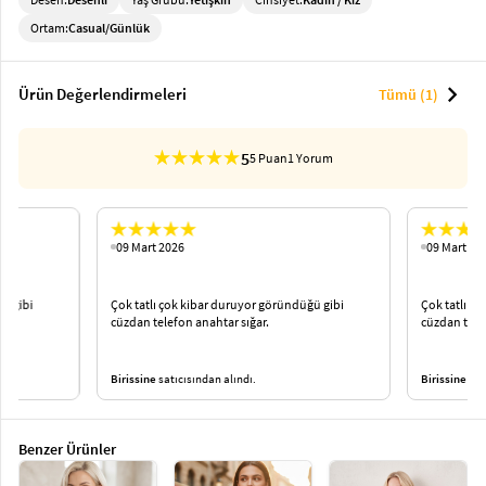
Ortam:
Casual/Günlük
chevron_right
Ürün Değerlendirmeleri
Tümü (1)
5
5 Puan
1 Yorum
09 Mart 2026
09 Mart 20
ü gibi
Çok tatlı çok kibar duruyor göründüğü gibi
Çok tatlı ç
cüzdan telefon anahtar sığar.
cüzdan telef
Birissine
satıcısından alındı.
Birissine
satı
Benzer Ürünler