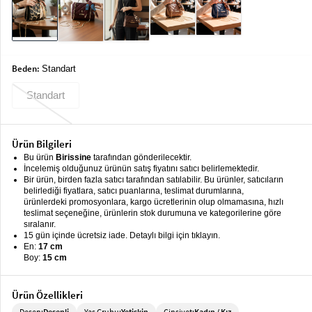
keyboard_arrow_down
Takımlar
Elbise
Alt
keyboard_arrow_down
Beden:
Standart
Giyim
Standart
Dış
keyboard_arrow_down
Giyim
Ürün Bilgileri
Tesettür
keyboard_arrow_down
Bu ürün
Birissine
tarafından gönderilecektir.
Giyim
İncelemiş olduğunuz ürünün satış fiyatını satıcı belirlemektedir.
Bir ürün, birden fazla satıcı tarafından satılabilir. Bu ürünler, satıcıların
Büyük
keyboard_arrow_down
belirlediği fiyatlara, satıcı puanlarına, teslimat durumlarına,
Beden
ürünlerdeki promosyonlara, kargo ücretlerinin olup olmamasına, hızlı
teslimat seçeneğine, ürünlerin stok durumuna ve kategorilerine göre
sıralanır.
İç
keyboard_arrow_down
15 gün içinde ücretsiz iade. Detaylı bilgi için tıklayın.
Giyim
En:
17 cm
Boy:
15 cm
Ürün Özellikleri
Desen:
Desenli
Yaş Grubu:
Yetişkin
Cinsiyet:
Kadın / Kız