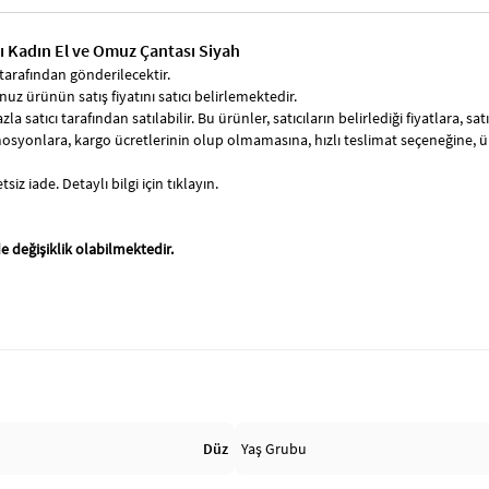
lı Kadın El ve Omuz Çantası Siyah
tarafından gönderilecektir.
uz ürünün satış fiyatını satıcı belirlemektedir.
zla satıcı tarafından satılabilir. Bu ürünler, satıcıların belirlediği fiyatlara, 
syonlara, kargo ücretlerinin olup olmamasına, hızlı teslimat seçeneğine, 
siz iade. Detaylı bilgi için tıklayın.
e değişiklik olabilmektedir.
Düz
Yaş Grubu