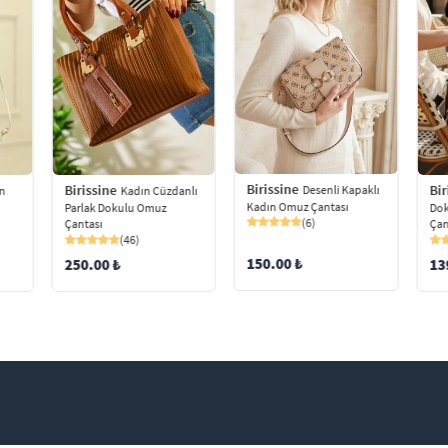
Birissine
Birissine
Bir
Desenli Kapaklı
ın
Kadın Cüzdanlı
Kadın Omuz Çantası
Parlak Dokulu Omuz
Dok
(6)
Çantası
Çan
(46)
150.00 ₺
250.00 ₺
13