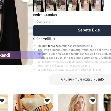
Beden:
Standart
Standart
Sepete Ekle
Ürün Özellikleri:
Bu ürün
Birissine
tarafından gönderilecektir.
İncelemiş olduğunuz ürünün satış fiyatını satıcı belirlemekt
Bir ürün, birden fazla satıcı tarafından satılabilir. Bu ürünler,
kendi
fiyatlara, satıcı puanlarına, teslimat durumlarına, ürünler
kargo ücretlerinin olup olmamasına, hızlı teslimat seçeneği
durumuna ve kategorilerine göre sıralanır.
15 gün içinde ücretsiz iade. Detaylı bilgi için tıklayın.
ÜRÜNÜN TÜM ÖZELLİKLERİ