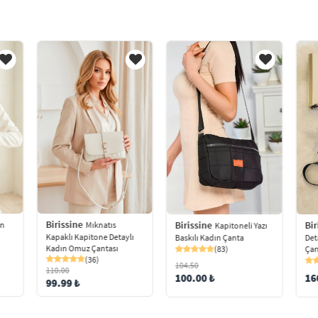
Birissine
Birissine
Bir
ın
Mıknatıs
Kapitoneli Yazı
Kapaklı Kapitone Detaylı
Baskılı Kadın Çanta
Det
Kadın Omuz Çantası
(83)
Çan
(36)
104.50
110.00
100.00 ₺
16
99.99 ₺