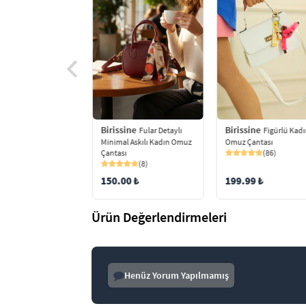
ine
Birissine
Birissine
Kare Desenli
Fular Detaylı
Figürlü Kad
Omuz Çantası
Minimal Askılı Kadın Omuz
Omuz Çantası
r Çanta
Çantası
(86)
(32)
(8)
9 ₺
150.00 ₺
199.99 ₺
Ürün Değerlendirmeleri
Henüz Yorum Yapılmamış