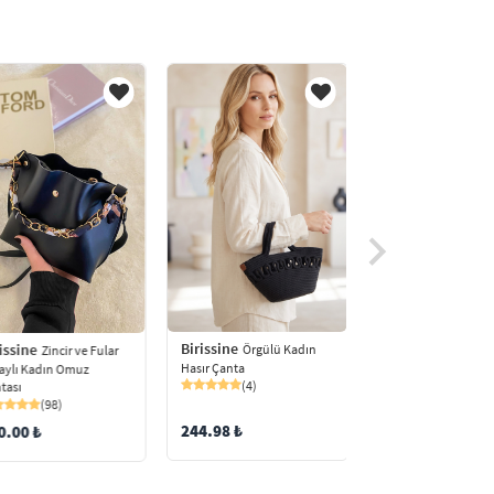
Birissine
Birissine
issine
Fular Det
Örgülü Kadın
Zincir ve Fular
Askılı Kadın Omuz Ç
Hasır Çanta
aylı Kadın Omuz
(49)
(4)
tası
(98)
150.00 ₺
244.98 ₺
0.00 ₺