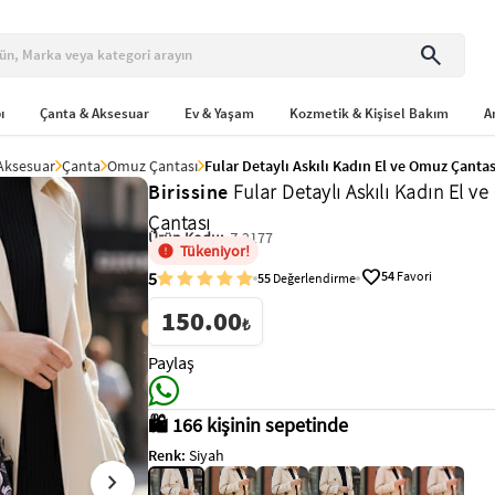
search
ı
Çanta & Aksesuar
Ev & Yaşam
Kozmetik & Kişisel Bakım
A
Aksesuar
Çanta
Omuz Çantası
Fular Detaylı Askılı Kadın El ve Omuz Çantas
Birissine
Fular Detaylı Askılı Kadın El v
Çantası
Ürün Kodu:
Z-2177
Tükeniyor!
favorite
5
54
Favori
55
Değerlendirme
150.00
₺
Paylaş
🛍️ 166 kişinin sepetinde
Renk:
Siyah
chevron_right