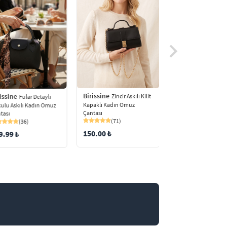
Birissine
Birissine
issine
Kadın O
Zincir Askılı Kilit
Fular Detaylı
Çantası Deri Peluş A
Kapaklı Kadın Omuz
ulu Askılı Kadın Omuz
Aksesuarlı Geniş Hac
Çantası
tası
(5)
(71)
(36)
169.98 ₺
150.00 ₺
9.99 ₺