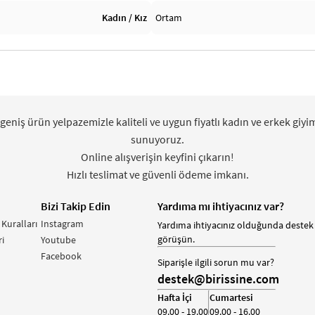
Kadın / Kız
Ortam
 geniş ürün yelpazemizle kaliteli ve uygun fiyatlı kadın ve erkek giyi
sunuyoruz.
Online alışverişin keyfini çıkarın!
Hızlı teslimat ve güvenli ödeme imkanı.
Bizi Takip Edin
Yardıma mı ihtiyacınız var?
 Kuralları
Instagram
Yardıma ihtiyacınız olduğunda destek 
görüşün.
i
Youtube
Facebook
Siparişle ilgili sorun mu var?
destek@birissine.com
Hafta İçi
Cumartesi
09.00 - 19.00
09.00 - 16.00