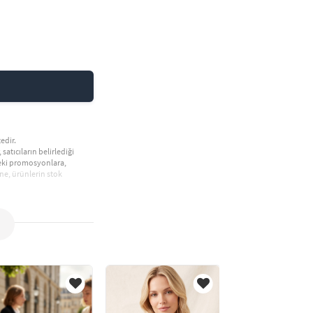
edir.
 satıcıların belirlediği
deki promosyonlara,
ne, ürünlerin stok