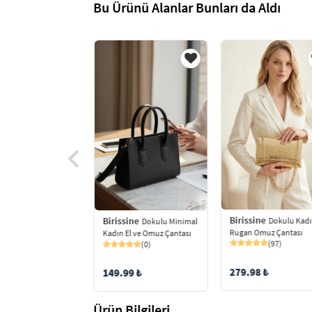
Bu Ürünü Alanlar Bunları da Aldı
Birissine
ine
Birissine
Dokulu Kad
Kadın Fularlı
Dokulu Minimal
Rugan Omuz Çantası
 Aksesuarlı Yumuşak
Kadın El ve Omuz Çantası
(97)
Bölmeli Siyah El Ve
(0)
antası
(94)
279.98 ₺
149.99 ₺
9 ₺
Ürün Bilgileri