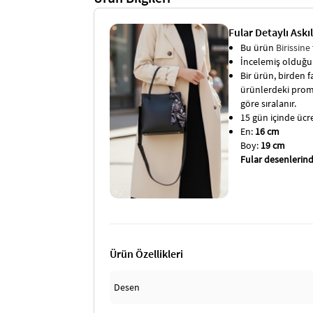
Fular Detaylı Askı
Bu ürün
Birissine
İncelemiş olduğun
Bir ürün, birden fa
ürünlerdeki promo
göre sıralanır.
15 gün içinde ücret
En:
16 cm
Boy:
19 cm
Fular desenlerind
Ürün Özellikleri
Desen