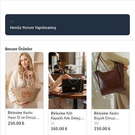
Henüz Yorum Yapılmamış
Benzer Ürünler
Birissine
Kadın
Birissine
Kilit
Birissine
Kadın
Hasır El ve Omuz
Kapaklı Askı Detaylı
Büyük Omuz
Çantası
Kadın Omuz Çantası
Çantası Günlük -
250.00 ₺
(1)
(31)
Spor
160.00 ₺
150.00 ₺