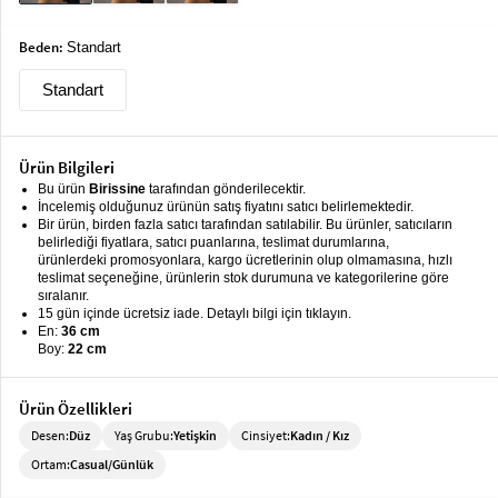
keyboard_arrow_down
Takımlar
Beden:
Standart
Elbise
Standart
Alt
keyboard_arrow_down
Giyim
Ürün Bilgileri
Dış
keyboard_arrow_down
Bu ürün
Birissine
tarafından gönderilecektir.
Giyim
İncelemiş olduğunuz ürünün satış fiyatını satıcı belirlemektedir.
Bir ürün, birden fazla satıcı tarafından satılabilir. Bu ürünler, satıcıların
Tesettür
keyboard_arrow_down
belirlediği fiyatlara, satıcı puanlarına, teslimat durumlarına,
Giyim
ürünlerdeki promosyonlara, kargo ücretlerinin olup olmamasına, hızlı
teslimat seçeneğine, ürünlerin stok durumuna ve kategorilerine göre
sıralanır.
Büyük
keyboard_arrow_down
15 gün içinde ücretsiz iade. Detaylı bilgi için tıklayın.
Beden
En:
36 cm
Boy:
22 cm
İç
keyboard_arrow_down
Giyim
Ürün Özellikleri
Desen:
Düz
Yaş Grubu:
Yetişkin
Cinsiyet:
Kadın / Kız
Ortam:
Casual/Günlük