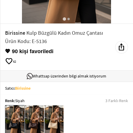
Elektronik
Bluz &
Tunik
Birissine
Kulp Büzgülü Kadın Omuz Çantası
Ürün Kodu: E-5136
ios_share
Büstiyer
💖 90 kişi favoriledi
favorite
62
Whattsap üzerinden bilgi almak istiyorum
Sweatshirt
Satıcı:
Birissine
Renk:
Siyah
3 Farklı Renk
T-Shirt
Ev
keyboard_arrow_down
Giyim