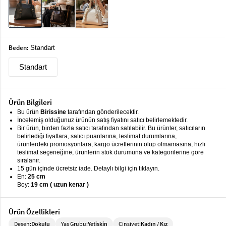
keyboard_arrow_down
Takımlar
Elbise
Beden:
Standart
Alt
keyboard_arrow_down
Giyim
Standart
Dış
keyboard_arrow_down
Giyim
Ürün Bilgileri
Tesettür
keyboard_arrow_down
Bu ürün
Birissine
tarafından gönderilecektir.
Giyim
İncelemiş olduğunuz ürünün satış fiyatını satıcı belirlemektedir.
Bir ürün, birden fazla satıcı tarafından satılabilir. Bu ürünler, satıcıların
Büyük
belirlediği fiyatlara, satıcı puanlarına, teslimat durumlarına,
keyboard_arrow_down
ürünlerdeki promosyonlara, kargo ücretlerinin olup olmamasına, hızlı
Beden
teslimat seçeneğine, ürünlerin stok durumuna ve kategorilerine göre
sıralanır.
İç
keyboard_arrow_down
15 gün içinde ücretsiz iade. Detaylı bilgi için tıklayın.
Giyim
En:
25 cm
Boy:
19 cm ( uzun kenar )
Ürün Özellikleri
Desen:
Dokulu
Yaş Grubu:
Yetişkin
Cinsiyet:
Kadın / Kız