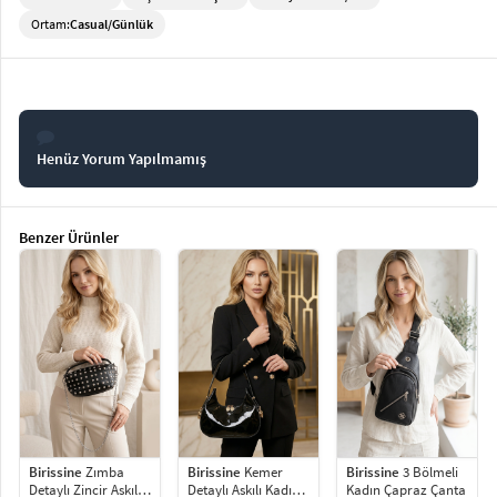
Ortam:
Casual/Günlük
Henüz Yorum Yapılmamış
Benzer Ürünler
Birissine
Zımba
Birissine
Kemer
Birissine
3 Bölmeli
Detaylı Zincir Askılı
Detaylı Askılı Kadın
Kadın Çapraz Çanta