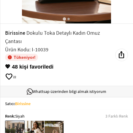
Elektronik
Bluz &
Tunik
Birissine
Dokulu Toka Detaylı Kadın Omuz
Çantası
Büstiyer
Ürün Kodu: I-10039
ios_share
Tükeniyor!
💖 48 kişi favoriledi
favorite
22
Sweatshirt
Whattsap üzerinden bilgi almak istiyorum
Satıcı:
Birissine
T-Shirt
Renk:
Siyah
3 Farklı Renk
Ev
keyboard_arrow_down
Giyim