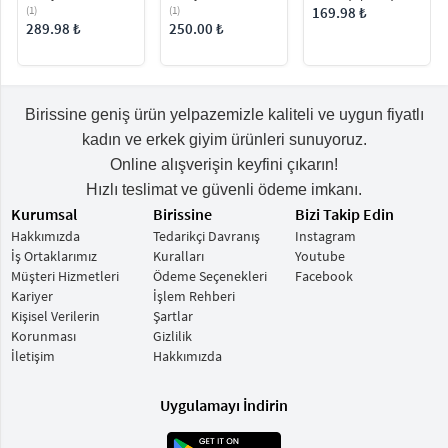
Kadın Omuz Çantası
El ve Omuz Çantası
(1)
(1)
169.98 ₺
289.98 ₺
250.00 ₺
Birissine geniş ürün yelpazemizle kaliteli ve uygun fiyatlı
kadın ve erkek giyim ürünleri sunuyoruz.
Online alışverişin keyfini çıkarın!
Hızlı teslimat ve güvenli ödeme imkanı.
Kurumsal
Birissine
Bizi Takip Edin
Hakkımızda
Tedarikçi Davranış
Instagram
İş Ortaklarımız
Kuralları
Youtube
Müşteri Hizmetleri
Ödeme Seçenekleri
Facebook
Kariyer
İşlem Rehberi
Kişisel Verilerin
Şartlar
Korunması
Gizlilik
İletişim
Hakkımızda
Uygulamayı İndirin