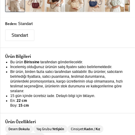
keyboard_arrow_down
Takımlar
Elbise
Beden:
Standart
Alt
keyboard_arrow_down
Giyim
Standart
Dış
keyboard_arrow_down
Giyim
Ürün Bilgileri
Bu ürün
Birissine
tarafından gönderilecektir.
Tesettür
keyboard_arrow_down
İncelemiş olduğunuz ürünün satış fiyatını satıcı belirlemektedir.
Giyim
Bir ürün, birden fazla satıcı tarafından satılabilir. Bu ürünler, satıcıların
belirlediği fiyatlara, satıcı puanlarına, teslimat durumlarına,
Büyük
ürünlerdeki promosyonlara, kargo ücretlerinin olup olmamasına, hızlı
keyboard_arrow_down
teslimat seçeneğine, ürünlerin stok durumuna ve kategorilerine göre
Beden
sıralanır.
15 gün içinde ücretsiz iade. Detaylı bilgi için tıklayın.
İç
keyboard_arrow_down
En:
22 cm
Giyim
Boy:
15 cm
Ürün Özellikleri
Desen:
Dokulu
Yaş Grubu:
Yetişkin
Cinsiyet:
Kadın / Kız