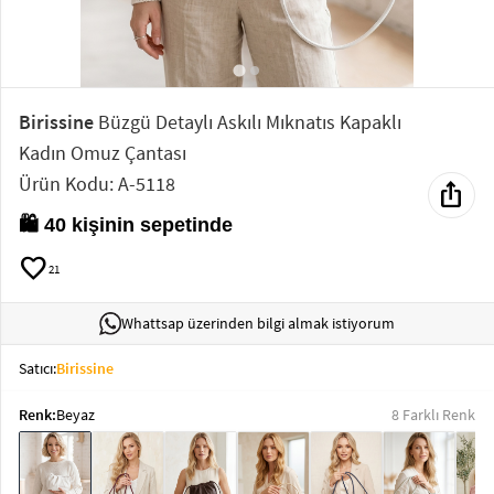
Elektronik
Bluz &
Tunik
Birissine
Büzgü Detaylı Askılı Mıknatıs Kapaklı
Kadın Omuz Çantası
Büstiyer
Ürün Kodu: A-5118
ios_share
🛍️ 40 kişinin sepetinde
favorite
21
Sweatshirt
Whattsap üzerinden bilgi almak istiyorum
Satıcı:
Birissine
Renk:
Beyaz
8 Farklı Renk
T-Shirt
Ev
keyboard_arrow_down
Giyim