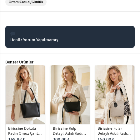
Ortam:
Casual/Günlük
Henüz Yorum Yapılmamış
Benzer Ürünler
Birissine
Kulp
Birissine
Dokulu
Birissine
Fular
Detaylı Askılı Kadın
Kadın Omuz Çantası
Detaylı Askılı Kadın
Omuz Çantası
Shopper Çanta
Omuz Çantası
200.00 ₺
169.98 ₺
150.00 ₺