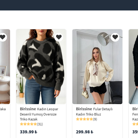
Birissine
Birissine
Bir
Yaka
Fular Detaylı
Kadın Leopar
Kadın Triko Bluz
Desenli Yumoş Oversize
Fer
(9)
Triko Kazak
Kaz
(31)
299.98 ₺
339.99 ₺
35