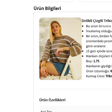
Ürün Bilgileri
Delikli Çizgili Tri
Bu ürün
Birissine
İncelemiş olduğun
Bir ürün, birden fa
ürünlerdeki promo
göre sıralanır.
15 gün içinde ücret
Manken ölçüleri:
Boy:
1.75
Mankenin giydiği
Ürün Uzunluğu:
Kumaş Cinsi:
Trik
Ürün Özellikleri
Kol Tipi