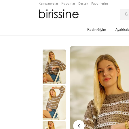
Kampanyalar
Kuponlar
Destek
Favorilerim
Kadın Giyim
Ayakkab
chevron_left