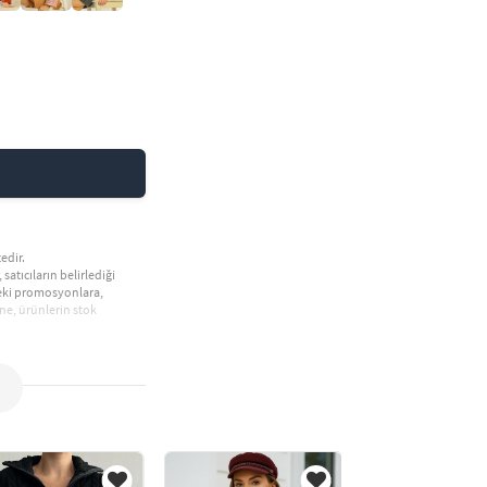
edir.
 satıcıların belirlediği
deki promosyonlara,
ne, ürünlerin stok