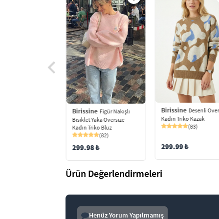
Birissine
ine
Birissine
Desenli Over
Bisiklet Yaka
Figür Nakışlı
Kadın Triko Kazak
e Triko Bluz
Bisiklet Yaka Oversize
(83)
(48)
Kadın Triko Bluz
(82)
299.99 ₺
9 ₺
299.98 ₺
Ürün Değerlendirmeleri
Henüz Yorum Yapılmamış