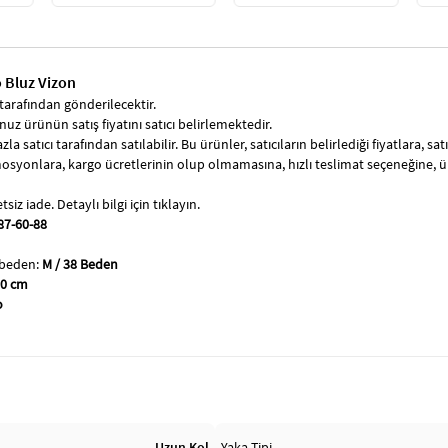
ko Bluz Vizon
tarafından gönderilecektir.
uz ürünün satış fiyatını satıcı belirlemektedir.
zla satıcı tarafından satılabilir. Bu ürünler, satıcıların belirlediği fiyatlara, 
syonlara, kargo ücretlerinin olup olmamasına, hızlı teslimat seçeneğine, 
siz iade. Detaylı bilgi için tıklayın.
87-60-88
 beden:
M / 38 Beden
60 cm
o
Uzun Kol
Yaka Tipi