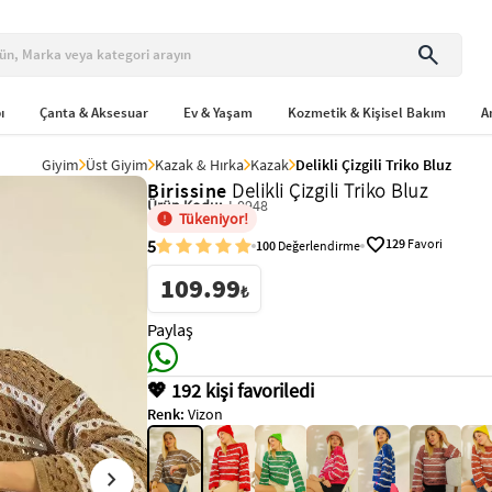
search
ı
Çanta & Aksesuar
Ev & Yaşam
Kozmetik & Kişisel Bakım
A
Giyim
Üst Giyim
Kazak & Hırka
Kazak
Delikli Çizgili Triko Bluz
Birissine
Delikli Çizgili Triko Bluz
Ürün Kodu:
I-0948
Tükeniyor!
favorite
5
129
Favori
100
Değerlendirme
109.99
₺
Paylaş
💖 192 kişi favoriledi
Renk:
Vizon
chevron_right