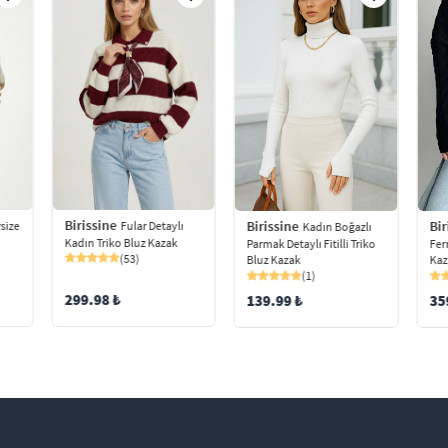
Birissine
Birissine
Bir
size
Fular Detaylı
Kadın Boğazlı
Kadın Triko Bluz Kazak
Parmak Detaylı Fitilli Triko
Fer
(53)
Bluz Kazak
Kaz
(1)
299.98 ₺
139.99 ₺
35