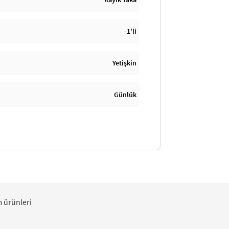
-1'li
Yetişkin
Günlük
m ürünleri