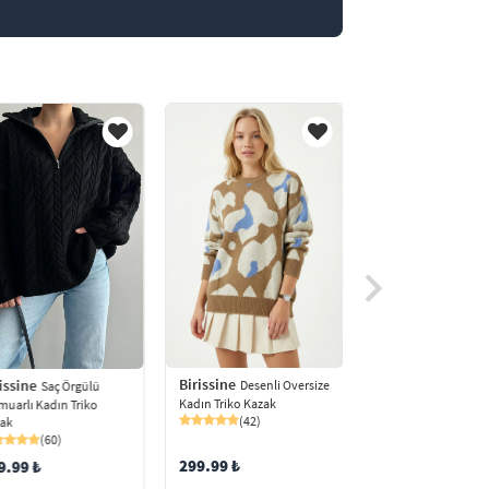
Birissine
issine
Birissine
Desenli Oversize
Saç Örgülü
Baklava 
Kadın Triko Kazak
muarlı Kadın Triko
Oversize Kadın Trik
(42)
ak
(94)
(60)
299.99 ₺
9.99 ₺
349.99 ₺