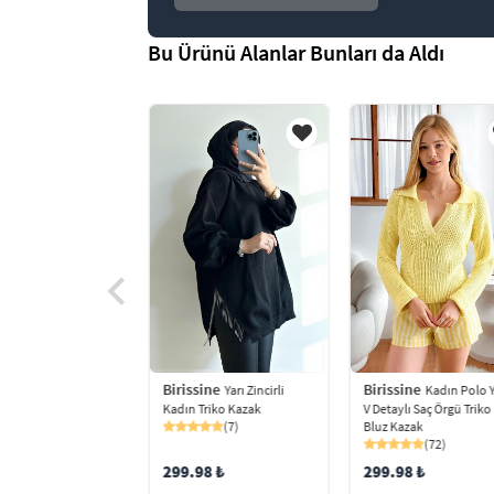
Bu Ürünü Alanlar Bunları da Aldı
Birissine
Birissine
ine
Yarı Zincirli
Kadın Polo 
Bisiklet Yaka
Kadın Triko Kazak
V Detaylı Saç Örgü Triko
ze Kadın Triko Kazak
(7)
Bluz Kazak
(37)
(72)
299.98 ₺
299.98 ₺
0 ₺