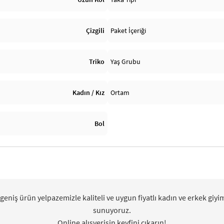
Çizgili
Paket İçeriği
Triko
Yaş Grubu
Kadın / Kız
Ortam
Bol
 geniş ürün yelpazemizle kaliteli ve uygun fiyatlı kadın ve erkek giyi
sunuyoruz.
Online alışverişin keyfini çıkarın!