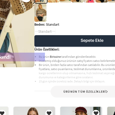
Beden:
Standart
Standart
Sepete Ekle
Ürün Özellikleri:
kendi
Bu ürün
Birissine
tarafından gönderilecektir.
İncelemiş olduğunuz ürünün satış fiyatını satıcı belirlemekt
Bir ürün, birden fazla satıcı tarafından satılabilir. Bu ürünler,
fiyatlara, satıcı puanlarına, teslimat durumlarına, ürünler
kargo ücretlerinin olup olmamasına, hızlı teslimat seçeneği
durumuna ve kategorilerine göre sıralanır.
15 gün içinde ücretsiz iade. Detaylı bilgi için tıklayın.
ÜRÜNÜN TÜM ÖZELLİKLERİ