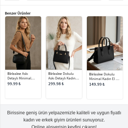
Benzer Ürünler
Birissine
Askı
Birissine
Dokulu
Birissine
Dokulu
Detaylı Minimal
Askı Detaylı Kadın
Minimal Kadın El ve
Kadın Omuz Çantası
Omuz Çantası
Omuz Çantası
99.99 ₺
299.98 ₺
149.99 ₺
Birissine geniş ürün yelpazemizle kaliteli ve uygun fiyatlı
kadın ve erkek giyim ürünleri sunuyoruz.
Online alışverişin keyfini çıkarın!