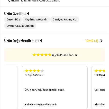
Çantanın İç tarafında 4 Adet Göz Vardır.
Ürün Özellikleri
Desen:
Düz
Yaş Grubu:
Yetişkin
Cinsiyet:
Kadın / Kız
Ortam:
Casual/Günlük
chevron_right
Ürün Değerlendirmeleri
Tümü (3)
4.7
14 Puan
3 Yorum
17 Şubat 2026
20 Mayıs 2
iz
Ürün göründüğü gibi geldi güzel
Çok güzel v
Birissine
satıcısından alındı.
Birissine
satı