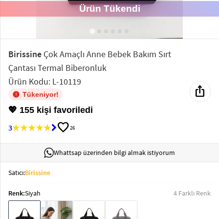
Ürün Tükendi
Elektronik
Bluz &
Tunik
Birissine
Çok Amaçlı Anne Bebek Bakım Sırt
Çantası Termal Biberonluk
Büstiyer
Ürün Kodu: L-10119
ios_share
Tükeniyor!
💖 155 kişi favoriledi
favorite
3
26
Sweatshirt
Whattsap üzerinden bilgi almak istiyorum
Satıcı:
Birissine
T-Shirt
Renk:
Siyah
4 Farklı Renk
Ev
keyboard_arrow_down
Giyim