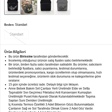
keyboard_arrow_down
Takımlar
Elbise
Alt
Beden:
keyboard_arrow_down
Standart
Giyim
Standart
Dış
keyboard_arrow_down
Giyim
Ürün Bilgileri
Tesettür
keyboard_arrow_down
Bu ürün
Birissine
tarafından gönderilecektir.
Giyim
İncelemiş olduğunuz ürünün satış fiyatını satıcı belirlemektedir.
Bir ürün, birden fazla satıcı tarafından satılabilir. Bu ürünler, satıcıların
Büyük
keyboard_arrow_down
belirlediği fiyatlara, satıcı puanlarına, teslimat durumlarına,
Beden
ürünlerdeki promosyonlara, kargo ücretlerinin olup olmamasına, hızlı
teslimat seçeneğine, ürünlerin stok durumuna ve kategorilerine göre
sıralanır.
İç
keyboard_arrow_down
15 gün içinde ücretsiz iade. Detaylı bilgi için tıklayın.
Giyim
Anne Bebek Bakım Sırt Çantası Yerli Üretimdir Elde ve Sırtta
Taşınabilir Sıvı Geçirmez Fitelatsız Anti Kanserojen Kumaştan
Üretilmiştir Puset Askı Aparatı Olarak Kulanılabilmektedir Taşıma
Sapları Suni Deriden Üretilmiştir.
İç Kısımda Termos Özellikli 3 Adet Biberon Gözü Bulunmaktadır.
Çantanın Sağ ve Sol Tarafında Olmak Üzere 2 Adet Göz Vardır.