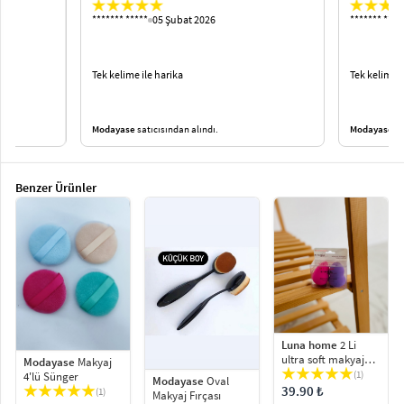
******* *****
05 Şubat 2026
******* ****
Tek kelime ile harika
Tek kelime i
Modayase
satıcısından alındı.
Modayase
sa
Benzer Ürünler
Luna home
2 Li
ultra soft makyaj
Modayase
Makyaj
süngeri
(1)
4'lü Sünger
Modayase
Oval
39.90 ₺
(1)
Makyaj Fırçası