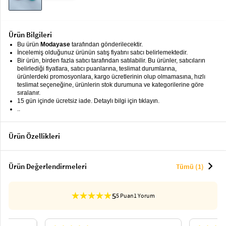
keyboard_arrow_down
Takımlar
Elbise
Ürün Bilgileri
Bu ürün
Modayase
tarafından gönderilecektir.
Alt
keyboard_arrow_down
İncelemiş olduğunuz ürünün satış fiyatını satıcı belirlemektedir.
Giyim
Bir ürün, birden fazla satıcı tarafından satılabilir. Bu ürünler, satıcıların
belirlediği fiyatlara, satıcı puanlarına, teslimat durumlarına,
Dış
ürünlerdeki promosyonlara, kargo ücretlerinin olup olmamasına, hızlı
keyboard_arrow_down
teslimat seçeneğine, ürünlerin stok durumuna ve kategorilerine göre
Giyim
sıralanır.
15 gün içinde ücretsiz iade. Detaylı bilgi için tıklayın.
Tesettür
keyboard_arrow_down
..
Giyim
Ürün Özellikleri
Büyük
keyboard_arrow_down
Beden
chevron_right
İç
Ürün Değerlendirmeleri
Tümü (1)
keyboard_arrow_down
Giyim
5
5 Puan
1 Yorum