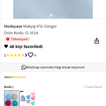
Elektronik
Bluz &
Tunik
Modayase
Makyaj 4'lü Sünger
Ürün Kodu: O-3514
Büstiyer
ios_share
Tükeniyor!
💖 48 kişi favoriledi
favorite
1
22
Sweatshirt
Whattsap üzerinden bilgi almak istiyorum
Satıcı:
Modayase
Renk:
1
2 Farklı Renk
T-Shirt
Ev
keyboard_arrow_down
Giyim