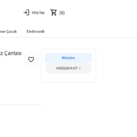
login
shopping_cart
(0)
Giriş Yap
nne Çocuk
Elektronik
z Çantası
Birissine
favorite
MAĞAZAYA GİT