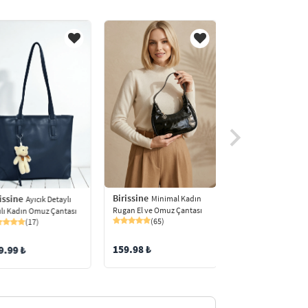
Birissine
Birissine
issine
Fermuar 
Minimal Kadın
Ayıcık Detaylı
Kadın Çapraz Çanta
Rugan El ve Omuz Çantası
ılı Kadın Omuz Çantası
(22)
(65)
(17)
220.00
199.99 ₺
159.98 ₺
9.99 ₺