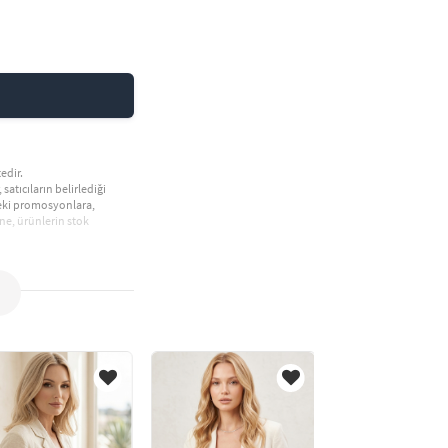
edir.
 satıcıların belirlediği
deki promosyonlara,
ne, ürünlerin stok