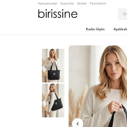
Kampanyalar
Kuponlar
Destek
Favorilerim
Kadın Giyim
Ayakkab
chevron_left