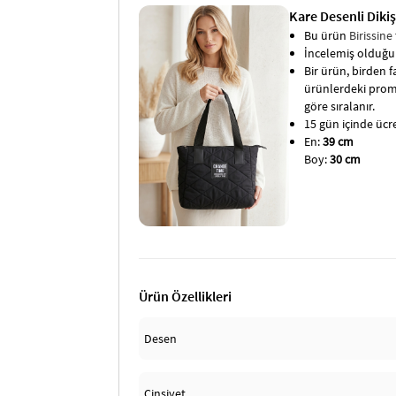
Kare Desenli Diki
Bu ürün
Birissine
İncelemiş olduğun
Bir ürün, birden fa
ürünlerdeki promo
göre sıralanır.
15 gün içinde ücret
En:
39 cm
Boy:
30 cm
Ürün Özellikleri
Desen
Cinsiyet