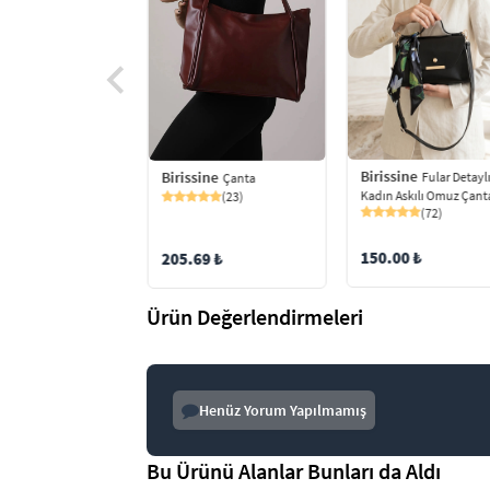
Birissine
ine
Birissine
Fular Detayl
Dokulu Toka
Çanta
Kadın Askılı Omuz Çant
ı Kadın Omuz
(23)
(72)
ı
(67)
150.00 ₺
205.69 ₺
9 ₺
Ürün Değerlendirmeleri
Henüz Yorum Yapılmamış
Bu Ürünü Alanlar Bunları da Aldı