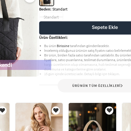
Beden:
Standart
Standart
Sepete Ekle
Ürün Özellikleri:
Bu ürün
Birissine
tarafından gönderilecektir.
İncelemiş olduğunuz ürünün satış fiyatını satıcı belirlemekt
Bir ürün, birden fazla satıcı tarafından satılabilir. Bu ürünler,
fiyatlara, satıcı puanlarına, teslimat durumlarına, ürünler
kendi
kargo ücretlerinin olup olmamasına, hızlı teslimat seçeneği
durumuna ve kategorilerine göre sıralanır.
15 gün içinde ücretsiz iade. Detaylı bilgi için tıklayın.
ÜRÜNÜN TÜM ÖZELLİKLERİ