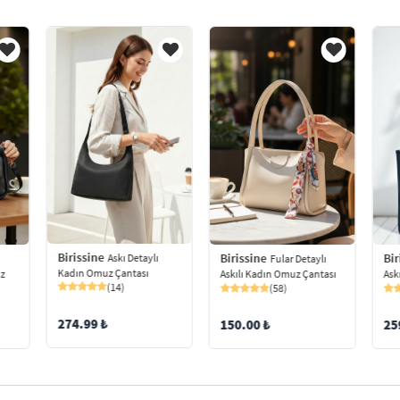
Birissine
Bir
Birissine
Askı Detaylı
ı
Fular Detaylı
Kadın Omuz Çantası
uz
Ask
Askılı Kadın Omuz Çantası
(14)
(58)
274.99 ₺
25
150.00 ₺