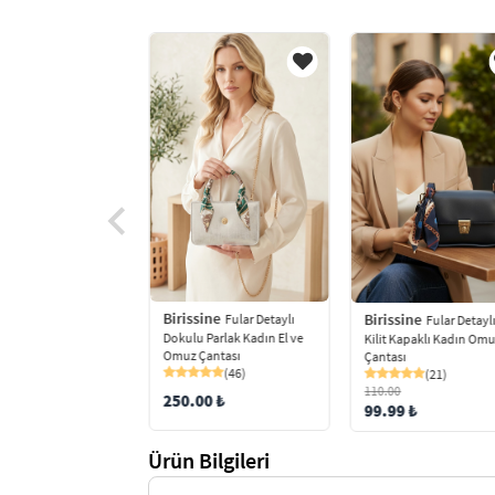
Birissine
Birissine
ine
Fular Detaylı
Fular Detayl
Kulp Büzgülü
Dokulu Parlak Kadın El ve
Kilit Kapaklı Kadın Om
Omuz Çantası
Omuz Çantası
Çantası
(0)
(46)
(21)
110.00
250.00 ₺
9 ₺
99.99 ₺
Ürün Bilgileri