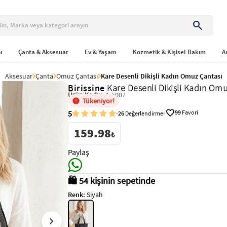
search
ı
Çanta & Aksesuar
Ev & Yaşam
Kozmetik & Kişisel Bakım
A
Aksesuar
Çanta
Omuz Çantası
Kare Desenli Dikişli Kadın Omuz Çantası
Birissine
Kare Desenli Dikişli Kadın Omu
Ürün Kodu:
A-5007
Tükeniyor!
favorite
5
99
Favori
26
Değerlendirme
159.98
₺
Paylaş
🛍️ 54 kişinin sepetinde
Renk:
Siyah
chevron_right