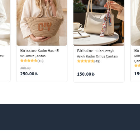
Birissine
Bir
Birissine
ı
Kadın Hasır El
Fular Detaylı
ası
ve Omuz Çantası
Min
Askılı Kadın Omuz Çantası
(16)
Çan
(49)
308.00
250.00 ₺
15
150.00 ₺