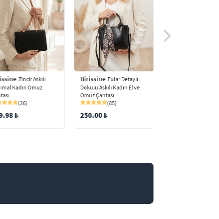
Birissine
issine
Birissine
Fular Detaylı
Zincir Askılı
Dokulu Kı
Dokulu Askılı Kadın El ve
imal Kadın Omuz
Rugan Kadın Omuz 
Omuz Çantası
tası
(49)
(85)
(26)
110.00
250.00 ₺
9.98 ₺
99.99 ₺