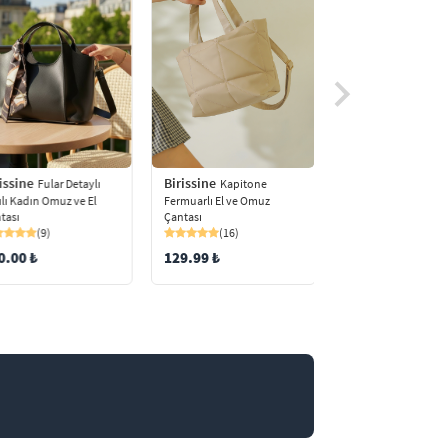
Birissine
issine
Birissine
Fular Det
Fular Detaylı
Kapitone
Dokulu Parlak Kadın
ılı Kadın Omuz ve El
Fermuarlı El ve Omuz
Omuz Çantası
tası
Çantası
(96)
(9)
(16)
250.00 ₺
0.00 ₺
129.99 ₺