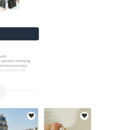
edir.
 satıcıların belirlediği
deki promosyonlara,
ne, ürünlerin stok