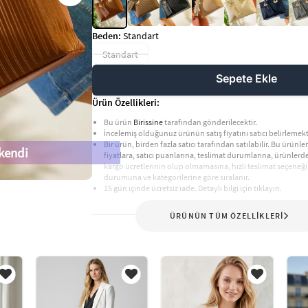
Beden:
Standart
Standart
Sepete Ekle
Ürün Özellikleri:
Bu ürün
Birissine
tarafından gönderilecektir.
İncelemiş olduğunuz ürünün satış fiyatını satıcı belirlemekt
Bir ürün, birden fazla satıcı tarafından satılabilir. Bu ürünler,
kendi
fiyatlara, satıcı puanlarına, teslimat durumlarına, ürünler
kargo ücretlerinin olup olmamasına, hızlı teslimat seçeneği
durumuna ve kategorilerine göre sıralanır.
15 gün içinde ücretsiz iade. Detaylı bilgi için tıklayın.
ÜRÜNÜN TÜM ÖZELLİKLERİ