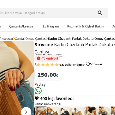
search
ı
Çanta & Aksesuar
Ev & Yaşam
Kozmetik & Kişisel Bakım
A
Aksesuar
Çanta
Omuz Çantası
Kadın Cüzdanlı Parlak Dokulu Omuz Çantas
Birissine
Kadın Cüzdanlı Parlak Dokulu
Çantası
Ürün Kodu:
I-0322
Tükeniyor!
favorite
5
55
Favori
127
Değerlendirme
250.00
₺
Paylaş
💖 400 kişi favoriledi
Renk:
Kahverengi
chevron_right