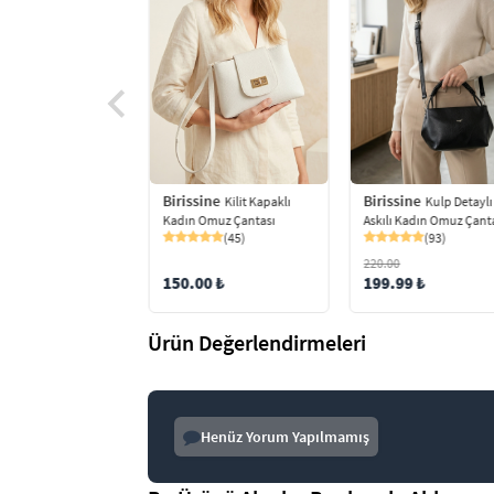
Birissine
Birissine
ine
Kulp Detaylı
Kilit Kapaklı
Kadın Cüzdanlı
Askılı Kadın Omuz Çant
Kadın Omuz Çantası
 Dokulu Omuz
(93)
(45)
ı
(57)
220.00
199.99 ₺
150.00 ₺
0 ₺
Ürün Değerlendirmeleri
Henüz Yorum Yapılmamış