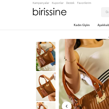
Kampanyalar
Kuponlar
Destek
Favorilerim
Kadın Giyim
Ayakkab
chevron_left