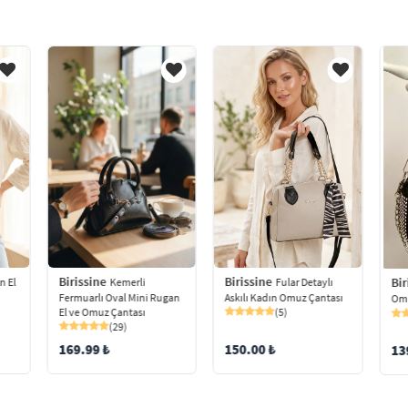
Birissine
Birissine
Bir
Kemerli
n El
Fular Detaylı
Fermuarlı Oval Mini Rugan
Askılı Kadın Omuz Çantası
Omu
El ve Omuz Çantası
(5)
(29)
169.99 ₺
150.00 ₺
13