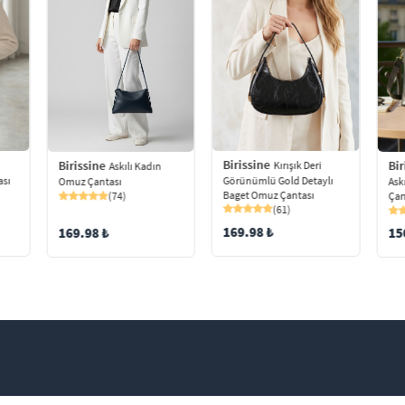
Birissine
Birissine
Bir
Kırışık Deri
Askılı Kadın
ası
Görünümlü Gold Detaylı
Omuz Çantası
Ask
Baget Omuz Çantası
(74)
Çan
(61)
169.98 ₺
169.98 ₺
15