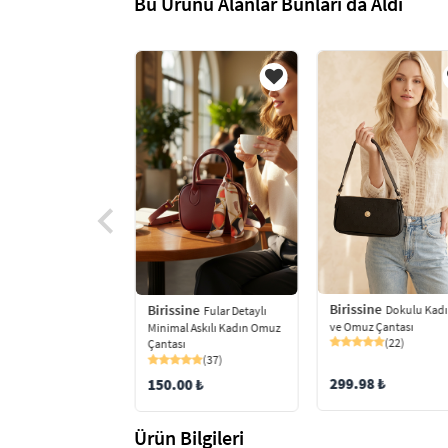
Bu Ürünü Alanlar Bunları da Aldı
Birissine
ine
Birissine
Dokulu Kadı
2 Bölmeli Askılı
Fular Detaylı
ve Omuz Çantası
Çapraz Çanta
Minimal Askılı Kadın Omuz
(22)
(30)
Çantası
(37)
299.98 ₺
 ₺
150.00 ₺
Ürün Bilgileri