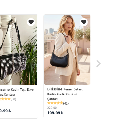
Birissine
Birissine
issine
Kemer Detaylı
Dokulu F
Kadın Taşlı El ve
Kadın Askılı Omuz ve El
Detaylı Askılı Kadı
z Çantası
Çantası
Çantası
(80)
(41)
(79)
220.00
150.00 ₺
9.99 ₺
199.99 ₺