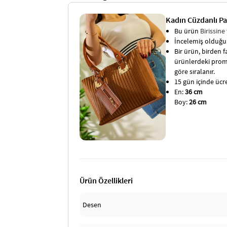
Kadın Cüzdanlı P
Bu ürün
Birissine
İncelemiş olduğun
Bir ürün, birden fa
ürünlerdeki promo
göre sıralanır.
15 gün içinde ücret
En:
36 cm
Boy:
26 cm
Ürün Özellikleri
Desen