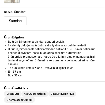
keyboard_arrow_down
Takımlar
Beden:
Standart
Elbise
Standart
Alt
keyboard_arrow_down
Giyim
Dış
keyboard_arrow_down
Ürün Bilgileri
Giyim
Bu ürün
Birissine
tarafından gönderilecektir.
İncelemiş olduğunuz ürünün satış fiyatını satıcı belirlemektedir.
Bir ürün, birden fazla satıcı tarafından satılabilir. Bu ürünler, satıcıların
Tesettür
keyboard_arrow_down
belirlediği fiyatlara, satıcı puanlarına, teslimat durumlarına,
Giyim
ürünlerdeki promosyonlara, kargo ücretlerinin olup olmamasına, hızlı
teslimat seçeneğine, ürünlerin stok durumuna ve kategorilerine göre
Büyük
keyboard_arrow_down
sıralanır.
Beden
15 gün içinde ücretsiz iade. Detaylı bilgi için tıklayın.
En:
37 cm
Boy:
33 cm
İç
keyboard_arrow_down
Giyim
Ürün Özellikleri
Desen:
Düz
Yaş Grubu:
Yetişkin
Cinsiyet:
Kadın / Kız
Ortam:
Casual/Günlük