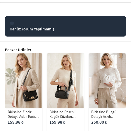
Henüz Yorum Yapılmamış
Benzer Ürünler
Birissine
Zincir
Birissine
Desenli
Birissine
Büzgü
Detaylı Askılı Kadın
Küçük Cüzdan
Detaylı Askılı
Omuz Çantası
Detaylı Kadın El ve
Mıknatıs Kapaklı
159.98 ₺
159.98 ₺
250.00 ₺
Omuz Çantası
Kadın Omuz Çantası