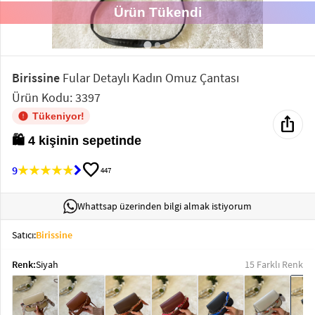
Ürün Tükendi
Elektronik
Bluz &
Tunik
Birissine
Fular Detaylı Kadın Omuz Çantası
Ürün Kodu: 3397
Büstiyer
Tükeniyor!
ios_share
🛍️ 4 kişinin sepetinde
favorite
9
447
Sweatshirt
Whattsap üzerinden bilgi almak istiyorum
Satıcı:
Birissine
Renk:
Siyah
15 Farklı Renk
T-Shirt
Ev
keyboard_arrow_down
Giyim