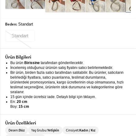
keyboard_arrow_down
Takımlar
Elbise
Beden:
Standart
Alt
keyboard_arrow_down
Giyim
Standart
Dış
keyboard_arrow_down
Giyim
Ürün Bilgileri
Bu ürün
Birissine
tarafından gönderilecektir.
Tesettür
keyboard_arrow_down
İncelemiş olduğunuz ürünün satış fiyatını satıcı belirlemektedir.
Giyim
Bir ürün, birden fazla satıcı tarafından satılabilir. Bu ürünler, satıcıların
belirlediği fiyatlara, satıcı puanlarına, teslimat durumlarına,
Büyük
keyboard_arrow_down
ürünlerdeki promosyonlara, kargo ücretlerinin olup olmamasına, hızlı
teslimat seçeneğine, ürünlerin stok durumuna ve kategorilerine göre
Beden
sıralanır.
15 gün içinde ücretsiz iade. Detaylı bilgi için tıklayın.
İç
keyboard_arrow_down
En:
20 cm
Giyim
Boy:
15 cm
Ürün Özellikleri
Desen:
Düz
Yaş Grubu:
Yetişkin
Cinsiyet:
Kadın / Kız