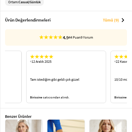
Ortam:
Casual/Günlük
chevron_right
Ürün Değerlendirmeleri
Tümü (9)
4.9
44 Puan
9 Yorum
12 Aralık 2025
22 Kasım 2
Tam istediğim gibi geldi çok güzel
10/10 müke
Birissine
satıcısından alındı.
Birissine
satı
Benzer Ürünler