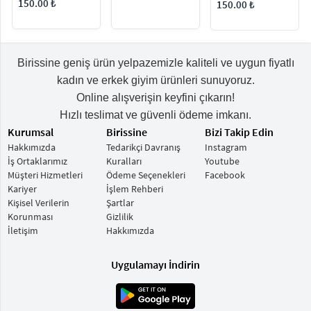
Spor
150.00 ₺
150.00 ₺
Birissine geniş ürün yelpazemizle kaliteli ve uygun fiyatlı
kadın ve erkek giyim ürünleri sunuyoruz.
Online alışverişin keyfini çıkarın!
Hızlı teslimat ve güvenli ödeme imkanı.
Kurumsal
Birissine
Bizi Takip Edin
Hakkımızda
Tedarikçi Davranış
Instagram
İş Ortaklarımız
Kuralları
Youtube
Müşteri Hizmetleri
Ödeme Seçenekleri
Facebook
Kariyer
İşlem Rehberi
Kişisel Verilerin
Şartlar
Korunması
Gizlilik
İletişim
Hakkımızda
Uygulamayı İndirin