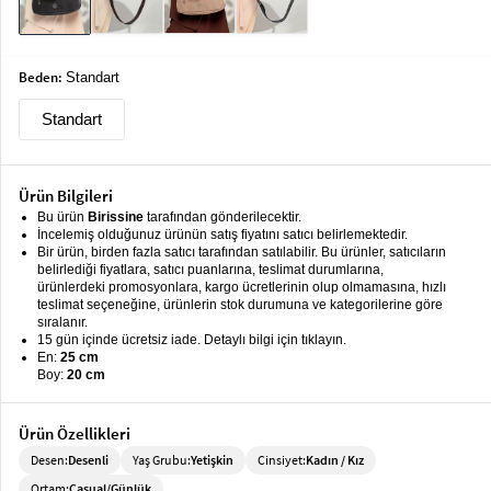
keyboard_arrow_down
Takımlar
Elbise
Beden:
Standart
Alt
keyboard_arrow_down
Standart
Giyim
Dış
keyboard_arrow_down
Giyim
Ürün Bilgileri
Bu ürün
Birissine
tarafından gönderilecektir.
Tesettür
keyboard_arrow_down
İncelemiş olduğunuz ürünün satış fiyatını satıcı belirlemektedir.
Bir ürün, birden fazla satıcı tarafından satılabilir. Bu ürünler, satıcıların
Giyim
belirlediği fiyatlara, satıcı puanlarına, teslimat durumlarına,
ürünlerdeki promosyonlara, kargo ücretlerinin olup olmamasına, hızlı
Büyük
keyboard_arrow_down
teslimat seçeneğine, ürünlerin stok durumuna ve kategorilerine göre
Beden
sıralanır.
15 gün içinde ücretsiz iade. Detaylı bilgi için tıklayın.
En:
25 cm
İç
keyboard_arrow_down
Boy:
20 cm
Giyim
Ürün Özellikleri
Desen:
Desenli
Yaş Grubu:
Yetişkin
Cinsiyet:
Kadın / Kız
Ortam:
Casual/Günlük