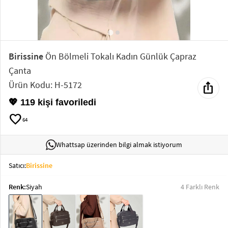
Elektronik
Bluz &
Tunik
Birissine
Ön Bölmeli Tokalı Kadın Günlük Çapraz
Çanta
Büstiyer
Ürün Kodu: H-5172
ios_share
💖 119 kişi favoriledi
favorite
64
Sweatshirt
Whattsap üzerinden bilgi almak istiyorum
Satıcı:
Birissine
Renk:
Siyah
4 Farklı Renk
T-Shirt
Ev
keyboard_arrow_down
Giyim