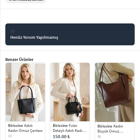
Henüz Yorum Yapılmamış
Benzer Ürünler
Birissine
Fular
Birissine
Askılı
Birissine
Kadın
Detaylı Askılı Kadın
Kadın Omuz Çantası
Büyük Omuz
Omuz Çantası
Çantası Günlük -
150.00 ₺
(1)
(5)