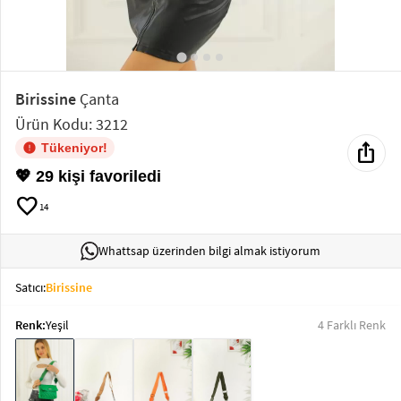
Elektronik
Bluz &
Tunik
Birissine
Çanta
Ürün Kodu: 3212
Büstiyer
ios_share
Tükeniyor!
💖 29 kişi favoriledi
favorite
14
Sweatshirt
Whattsap üzerinden bilgi almak istiyorum
Satıcı:
Birissine
Renk:
Yeşil
4 Farklı Renk
T-Shirt
Ev
keyboard_arrow_down
Giyim