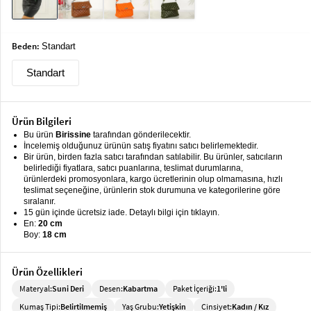
keyboard_arrow_down
Takımlar
Elbise
Beden:
Standart
Alt
keyboard_arrow_down
Standart
Giyim
Dış
keyboard_arrow_down
Ürün Bilgileri
Giyim
Bu ürün
Birissine
tarafından gönderilecektir.
İncelemiş olduğunuz ürünün satış fiyatını satıcı belirlemektedir.
Tesettür
keyboard_arrow_down
Bir ürün, birden fazla satıcı tarafından satılabilir. Bu ürünler, satıcıların
Giyim
belirlediği fiyatlara, satıcı puanlarına, teslimat durumlarına,
ürünlerdeki promosyonlara, kargo ücretlerinin olup olmamasına, hızlı
Büyük
keyboard_arrow_down
teslimat seçeneğine, ürünlerin stok durumuna ve kategorilerine göre
Beden
sıralanır.
15 gün içinde ücretsiz iade. Detaylı bilgi için tıklayın.
En:
20 cm
İç
keyboard_arrow_down
Boy:
18 cm
Giyim
Ürün Özellikleri
Materyal:
Suni Deri
Desen:
Kabartma
Paket İçeriği:
1'li
Kumaş Tipi:
Belirtilmemiş
Yaş Grubu:
Yetişkin
Cinsiyet:
Kadın / Kız