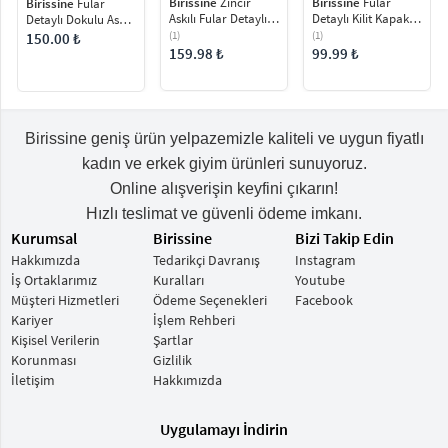
Birissine
Zincir
Birissine
Fular
Birissine
Fular
Askılı Fular Detaylı
Detaylı Kilit Kapaklı
Detaylı Dokulu Askılı
Kadın Omuz Çantası
Kadın Omuz Çantası
Kadın Omuz Çantası
(1)
(1)
150.00 ₺
159.98 ₺
99.99 ₺
Birissine geniş ürün yelpazemizle kaliteli ve uygun fiyatlı
kadın ve erkek giyim ürünleri sunuyoruz.
Online alışverişin keyfini çıkarın!
Hızlı teslimat ve güvenli ödeme imkanı.
Kurumsal
Birissine
Bizi Takip Edin
Hakkımızda
Tedarikçi Davranış
Instagram
İş Ortaklarımız
Kuralları
Youtube
Müşteri Hizmetleri
Ödeme Seçenekleri
Facebook
Kariyer
İşlem Rehberi
Kişisel Verilerin
Şartlar
Korunması
Gizlilik
İletişim
Hakkımızda
Uygulamayı İndirin