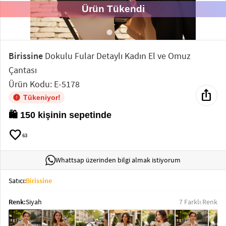
Ürün Tükendi
Elektronik
Bluz &
Tunik
Birissine
Dokulu Fular Detaylı Kadın El ve Omuz
Çantası
Büstiyer
Ürün Kodu: E-5178
ios_share
Tükeniyor!
🛍️ 150 kişinin sepetinde
favorite
Sweatshirt
63
Whattsap üzerinden bilgi almak istiyorum
Satıcı:
Birissine
T-Shirt
Renk:
Siyah
7 Farklı Renk
Ev
keyboard_arrow_down
Giyim