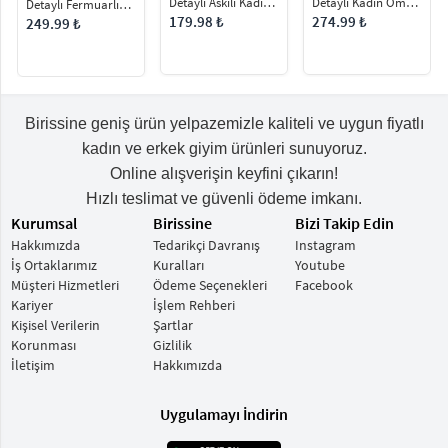
Detaylı Kadın Omuz
Detaylı Askılı Kadın
Detaylı Fermuarlı
Çantası
El ve Omuz Çantası
Omuz Çantası
274.99 ₺
179.98 ₺
249.99 ₺
Birissine geniş ürün yelpazemizle kaliteli ve uygun fiyatlı
kadın ve erkek giyim ürünleri sunuyoruz.
Online alışverişin keyfini çıkarın!
Hızlı teslimat ve güvenli ödeme imkanı.
Kurumsal
Birissine
Bizi Takip Edin
Hakkımızda
Tedarikçi Davranış
Instagram
İş Ortaklarımız
Kuralları
Youtube
Müşteri Hizmetleri
Ödeme Seçenekleri
Facebook
Kariyer
İşlem Rehberi
Kişisel Verilerin
Şartlar
Korunması
Gizlilik
İletişim
Hakkımızda
Uygulamayı İndirin