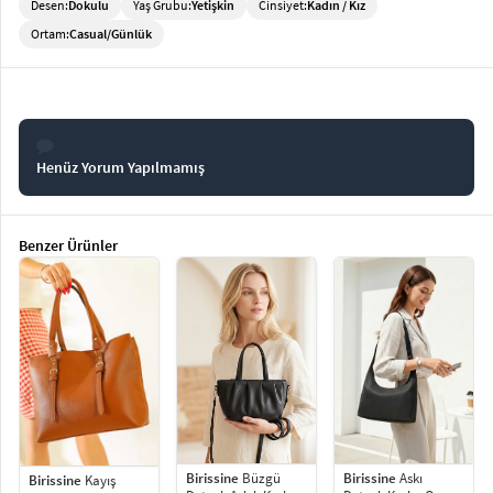
Desen:
Dokulu
Yaş Grubu:
Yetişkin
Cinsiyet:
Kadın / Kız
Ortam:
Casual/Günlük
Henüz Yorum Yapılmamış
Benzer Ürünler
Birissine
Askı
Birissine
Büzgü
Birissine
Kayış