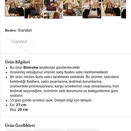
keyboard_arrow_down
Takımlar
Elbise
Alt
keyboard_arrow_down
Beden:
Standart
Giyim
Standart
Dış
keyboard_arrow_down
Giyim
Ürün Bilgileri
Tesettür
keyboard_arrow_down
Giyim
Bu ürün
Birissine
tarafından gönderilecektir.
İncelemiş olduğunuz ürünün satış fiyatını satıcı belirlemektedir.
Bir ürün, birden fazla satıcı tarafından satılabilir. Bu ürünler, satıcıların
Büyük
keyboard_arrow_down
belirlediği fiyatlara, satıcı puanlarına, teslimat durumlarına,
Beden
ürünlerdeki promosyonlara, kargo ücretlerinin olup olmamasına, hızlı
teslimat seçeneğine, ürünlerin stok durumuna ve kategorilerine göre
İç
sıralanır.
keyboard_arrow_down
15 gün içinde ücretsiz iade. Detaylı bilgi için tıklayın.
Giyim
En:
27 cm
Boy:
20 cm
Ürün Özellikleri