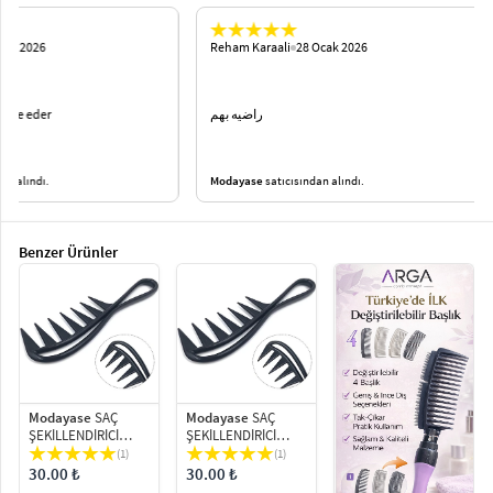
Reham Karaali
28 Ocak 2026
***** ******
راضيه بهم
راضيه بهم
Modayase
satıcısından alındı.
Modayase
sa
Benzer Ürünler
Modayase
SAÇ
Modayase
SAÇ
ŞEKİLLENDİRİCİ
ŞEKİLLENDİRİCİ
TARAK
TARAK
(1)
(1)
30.00 ₺
30.00 ₺