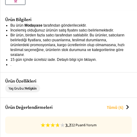
keyboard_arrow_down
Takımlar
Elbise
Ürün Bilgileri
Bu ürün
Modayase
tarafından gönderilecektir.
Alt
keyboard_arrow_down
İncelemiş olduğunuz ürünün satış fiyatını satıcı belirlemektedir.
Giyim
Bir ürün, birden fazla satıcı tarafından satılabilir. Bu ürünler, satıcıların
belirlediği fiyatlara, satıcı puanlarına, teslimat durumlarına,
ürünlerdeki promosyonlara, kargo ücretlerinin olup olmamasına, hızlı
Dış
keyboard_arrow_down
teslimat seçeneğine, ürünlerin stok durumuna ve kategorilerine göre
Giyim
sıralanır.
15 gün içinde ücretsiz iade. Detaylı bilgi için tıklayın.
Tesettür
.
keyboard_arrow_down
Giyim
Ürün Özellikleri
Büyük
keyboard_arrow_down
Beden
Yaş Grubu:
Yetişkin
İç
keyboard_arrow_down
chevron_right
Giyim
Ürün Değerlendirmeleri
Tümü (6)
3.7
22 Puan
6 Yorum