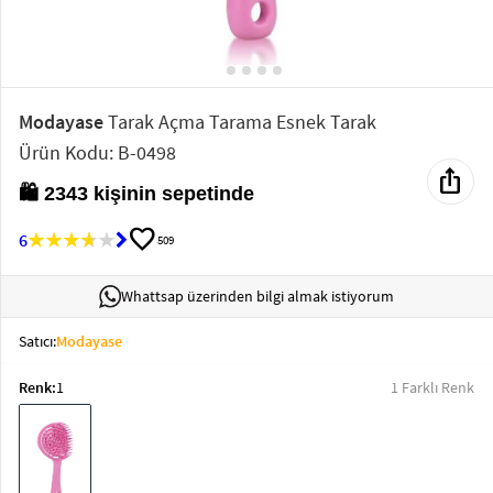
Elektronik
Bluz &
Tunik
Modayase
Tarak Açma Tarama Esnek Tarak
Ürün Kodu: B-0498
Büstiyer
ios_share
🛍️ 2343 kişinin sepetinde
favorite
6
509
Sweatshirt
Whattsap üzerinden bilgi almak istiyorum
Satıcı:
Modayase
Renk:
1
1 Farklı Renk
T-Shirt
Ev
keyboard_arrow_down
Giyim