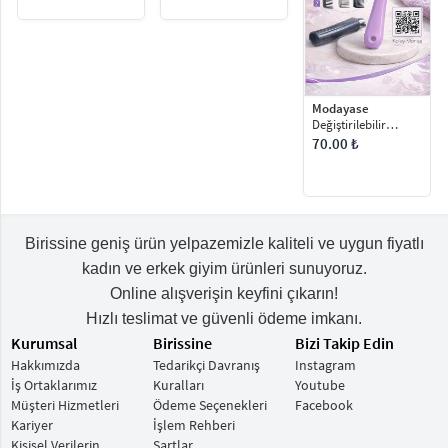
Modayase
Değiştirilebilir
Başlıklı Tarak 4 Çeşit
70.00 ₺
Birissine geniş ürün yelpazemizle kaliteli ve uygun fiyatlı
kadın ve erkek giyim ürünleri sunuyoruz.
Online alışverişin keyfini çıkarın!
Hızlı teslimat ve güvenli ödeme imkanı.
Kurumsal
Birissine
Bizi Takip Edin
Hakkımızda
Tedarikçi Davranış
Instagram
İş Ortaklarımız
Kuralları
Youtube
Müşteri Hizmetleri
Ödeme Seçenekleri
Facebook
Kariyer
İşlem Rehberi
Kişisel Verilerin
Şartlar